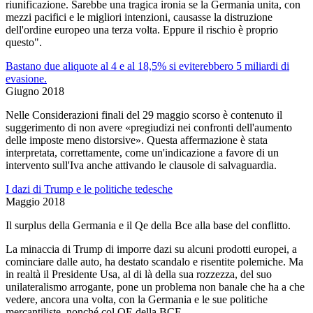
riunificazione. Sarebbe una tragica ironia se la Germania unita, con
mezzi pacifici e le migliori intenzioni, causasse la distruzione
dell'ordine europeo una terza volta. Eppure il rischio è proprio
questo".
Bastano due aliquote al 4 e al 18,5% si eviterebbero 5 miliardi di
evasione.
Giugno 2018
Nelle Considerazioni finali del 29 maggio scorso è contenuto il
suggerimento di non avere «pregiudizi nei confronti dell'aumento
delle imposte meno distorsive». Questa affermazione è stata
interpretata, correttamente, come un'indicazione a favore di un
intervento sull'Iva anche attivando le clausole di salvaguardia.
I dazi di Trump e le politiche tedesche
Maggio 2018
Il surplus della Germania e il Qe della Bce alla base del conflitto.
La minaccia di Trump di imporre dazi su alcuni prodotti europei, a
cominciare dalle auto, ha destato scandalo e risentite polemiche. Ma
in realtà il Presidente Usa, al di là della sua rozzezza, del suo
unilateralismo arrogante, pone un problema non banale che ha a che
vedere, ancora una volta, con la Germania e le sue politiche
mercantiliste, nonché col QE della BCE.