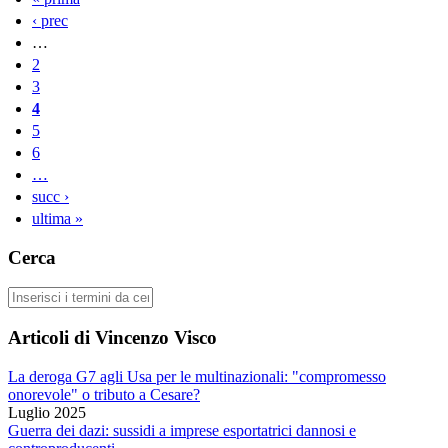
Pagine
‹ prec
…
2
3
4
5
6
…
succ ›
ultima »
Cerca
Cerca
Articoli di Vincenzo Visco
La deroga G7 agli Usa per le multinazionali: "compromesso
onorevole" o tributo a Cesare?
Luglio 2025
Guerra dei dazi: sussidi a imprese esportatrici dannosi e