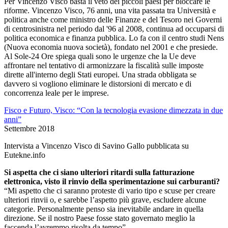
Per Vincenzo Visco basta il veto dei piccoli paesi per bloccare le
riforme. Vincenzo Visco, 76 anni, una vita passata tra Università e
politica anche come ministro delle Finanze e del Tesoro nei Governi
di centrosinistra nel periodo dal '96 al 2008, continua ad occuparsi di
politica economica e finanza pubblica. Lo fa con il centro studi Nens
(Nuova economia nuova società), fondato nel 2001 e che presiede.
Al Sole-24 Ore spiega quali sono le urgenze che la Ue deve
affrontare nel tentativo di armonizzare la fiscalità sulle imposte
dirette all'interno degli Stati europei. Una strada obbligata se
davvero si vogliono eliminare le distorsioni di mercato e di
concorrenza leale per le imprese.
Fisco e Futuro, Visco: “Con la tecnologia evasione dimezzata in due
anni”
Settembre 2018
Intervista a Vincenzo Visco di Savino Gallo pubblicata su
Eutekne.info
Si aspetta che ci siano ulteriori ritardi sulla fatturazione
elettronica, visto il rinvio della sperimentazione sui carburanti?
“Mi aspetto che ci saranno proteste di vario tipo e scuse per creare
ulteriori rinvii o, e sarebbe l’aspetto più grave, escludere alcune
categorie. Personalmente penso sia inevitabile andare in quella
direzione. Se il nostro Paese fosse stato governato meglio la
faccenda l’avremmo risolta da tempo”.