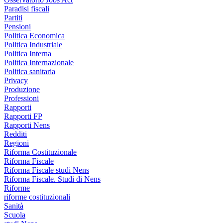
Paradisi fiscali
Partiti
Pensioni
Politica Economica
Politica Industriale
Politica Interna
Politica Internazionale
Politica sanitaria
Privacy
Produzione
Professioni
Rapporti
Rapporti FP
Rapporti Nens
Redditi
Regioni
Riforma Costituzionale
Riforma Fiscale
Riforma Fiscale studi Nens
Riforma Fiscale. Studi di Nens
Riforme
riforme costituzionali
Sanità
Scuola