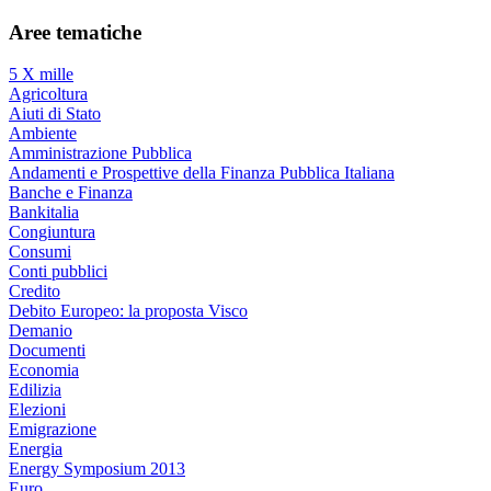
Aree tematiche
5 X mille
Agricoltura
Aiuti di Stato
Ambiente
Amministrazione Pubblica
Andamenti e Prospettive della Finanza Pubblica Italiana
Banche e Finanza
Bankitalia
Congiuntura
Consumi
Conti pubblici
Credito
Debito Europeo: la proposta Visco
Demanio
Documenti
Economia
Edilizia
Elezioni
Emigrazione
Energia
Energy Symposium 2013
Euro