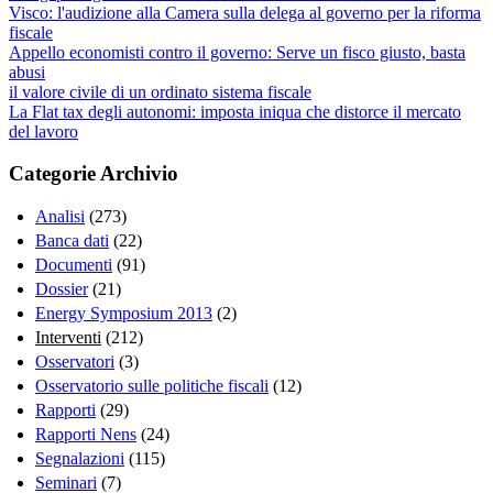
Visco: l'audizione alla Camera sulla delega al governo per la riforma
fiscale
Appello economisti contro il governo: Serve un fisco giusto, basta
abusi
il valore civile di un ordinato sistema fiscale
La Flat tax degli autonomi: imposta iniqua che distorce il mercato
del lavoro
Categorie Archivio
Analisi
(273)
Banca dati
(22)
Documenti
(91)
Dossier
(21)
Energy Symposium 2013
(2)
Interventi
(212)
Osservatori
(3)
Osservatorio sulle politiche fiscali
(12)
Rapporti
(29)
Rapporti Nens
(24)
Segnalazioni
(115)
Seminari
(7)