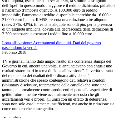
sola aliquota, oscillante dal 15% al 23%, la struttura a scaglioni
dell’Irpef. In questo modo maggiore è il reddito dichiarato, più alto è
il risparmio d’imposta ottenuto. A 100.000 euro di reddito
imponibile, l’aumento di reddito disponibile andrebbe da 16.000 a
21.000 euro l’anno. Il M5Spresenta una riduzione a tre aliquote
(23%, 37%, 42%). In realtà le aliquote sono di più, per la presenza
di un’aliquota implicita, dovuta alla decrescenza della detrazione di
2.300 necessaria a esentare i redditi fino a 10.000 euro.
Lotta all'evasione: Accertamenti diminuiti. Dati del governo
nascondono la verità.
Febbraio 2018
TV e giornali hanno dato ampio risalto alla conferenza stampa del
Governo in cui, ancora una volta, si annunciavano con entusiasmo
risultati straordinari in tema di “lotta all’evasione”. In verità si tratta
del rendiconto dei risultati dell’ordinaria attività dell’
amministrazione che spesso contengono dati relativi a condoni
(voluntary disclosure, rottamazione delle cartelle) che sono una
tantum, e normalmente controproducenti rispetto alle aspettative di
gettito futuro, mentre viene accuratamente nascosto che gli
accertamenti veri e propri, gli unici con un effetto di deterrenza,
sono non solo assolutamente insufficienti, ma anche in riduzione sia
come numero che come gettito.
« prima