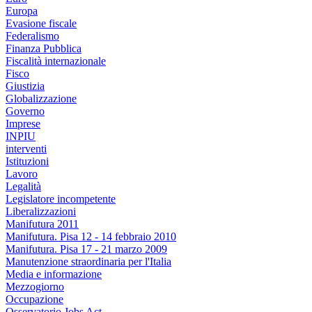
Europa
Evasione fiscale
Federalismo
Finanza Pubblica
Fiscalità internazionale
Fisco
Giustizia
Globalizzazione
Governo
Imprese
INPIU
interventi
Istituzioni
Lavoro
Legalità
Legislatore incompetente
Liberalizzazioni
Manifutura 2011
Manifutura. Pisa 12 - 14 febbraio 2010
Manifutura. Pisa 17 - 21 marzo 2009
Manutenzione straordinaria per l'Italia
Media e informazione
Mezzogiorno
Occupazione
Osservatorio Jobs Act