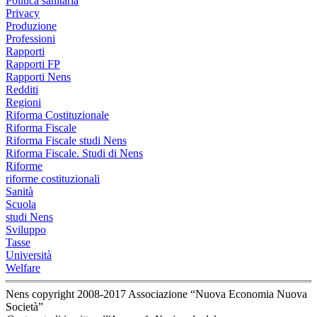
Politica sanitaria
Privacy
Produzione
Professioni
Rapporti
Rapporti FP
Rapporti Nens
Redditi
Regioni
Riforma Costituzionale
Riforma Fiscale
Riforma Fiscale studi Nens
Riforma Fiscale. Studi di Nens
Riforme
riforme costituzionali
Sanità
Scuola
studi Nens
Sviluppo
Tasse
Università
Welfare
Nens copyright 2008-2017 Associazione “Nuova Economia Nuova
Società”