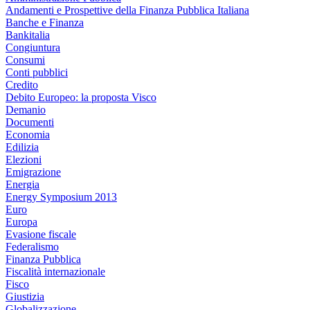
Andamenti e Prospettive della Finanza Pubblica Italiana
Banche e Finanza
Bankitalia
Congiuntura
Consumi
Conti pubblici
Credito
Debito Europeo: la proposta Visco
Demanio
Documenti
Economia
Edilizia
Elezioni
Emigrazione
Energia
Energy Symposium 2013
Euro
Europa
Evasione fiscale
Federalismo
Finanza Pubblica
Fiscalità internazionale
Fisco
Giustizia
Globalizzazione