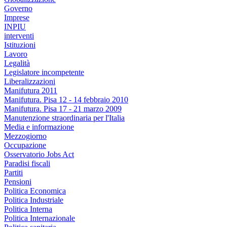
Governo
Imprese
INPIU
interventi
Istituzioni
Lavoro
Legalità
Legislatore incompetente
Liberalizzazioni
Manifutura 2011
Manifutura. Pisa 12 - 14 febbraio 2010
Manifutura. Pisa 17 - 21 marzo 2009
Manutenzione straordinaria per l'Italia
Media e informazione
Mezzogiorno
Occupazione
Osservatorio Jobs Act
Paradisi fiscali
Partiti
Pensioni
Politica Economica
Politica Industriale
Politica Interna
Politica Internazionale