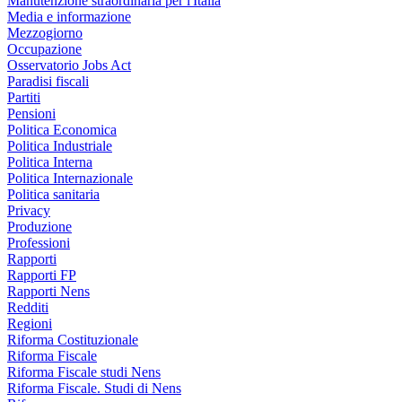
Manutenzione straordinaria per l'Italia
Media e informazione
Mezzogiorno
Occupazione
Osservatorio Jobs Act
Paradisi fiscali
Partiti
Pensioni
Politica Economica
Politica Industriale
Politica Interna
Politica Internazionale
Politica sanitaria
Privacy
Produzione
Professioni
Rapporti
Rapporti FP
Rapporti Nens
Redditi
Regioni
Riforma Costituzionale
Riforma Fiscale
Riforma Fiscale studi Nens
Riforma Fiscale. Studi di Nens