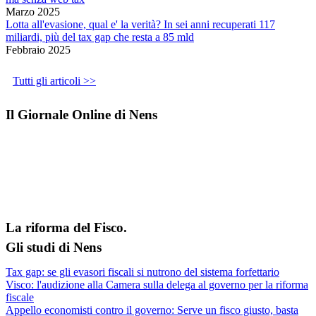
Marzo 2025
Lotta all'evasione, qual e' la verità? In sei anni recuperati 117
miliardi, più del tax gap che resta a 85 mld
Febbraio 2025
Tutti gli articoli >>
Il Giornale Online di Nens
La riforma del Fisco.
Gli studi di Nens
Tax gap: se gli evasori fiscali si nutrono del sistema forfettario
Visco: l'audizione alla Camera sulla delega al governo per la riforma
fiscale
Appello economisti contro il governo: Serve un fisco giusto, basta