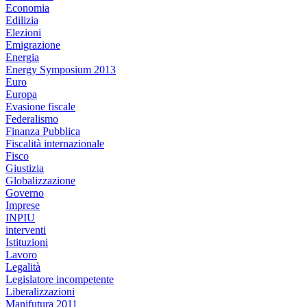
Economia
Edilizia
Elezioni
Emigrazione
Energia
Energy Symposium 2013
Euro
Europa
Evasione fiscale
Federalismo
Finanza Pubblica
Fiscalità internazionale
Fisco
Giustizia
Globalizzazione
Governo
Imprese
INPIU
interventi
Istituzioni
Lavoro
Legalità
Legislatore incompetente
Liberalizzazioni
Manifutura 2011