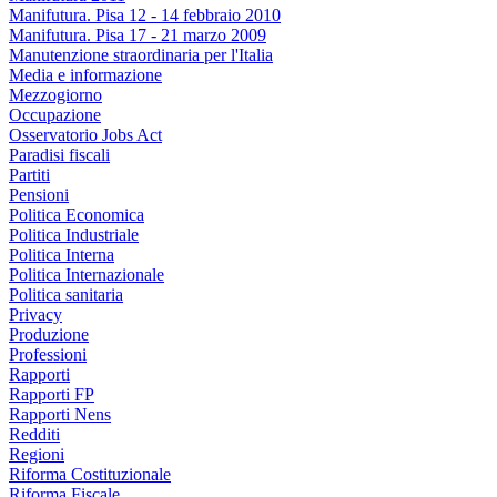
Manifutura. Pisa 12 - 14 febbraio 2010
Manifutura. Pisa 17 - 21 marzo 2009
Manutenzione straordinaria per l'Italia
Media e informazione
Mezzogiorno
Occupazione
Osservatorio Jobs Act
Paradisi fiscali
Partiti
Pensioni
Politica Economica
Politica Industriale
Politica Interna
Politica Internazionale
Politica sanitaria
Privacy
Produzione
Professioni
Rapporti
Rapporti FP
Rapporti Nens
Redditi
Regioni
Riforma Costituzionale
Riforma Fiscale