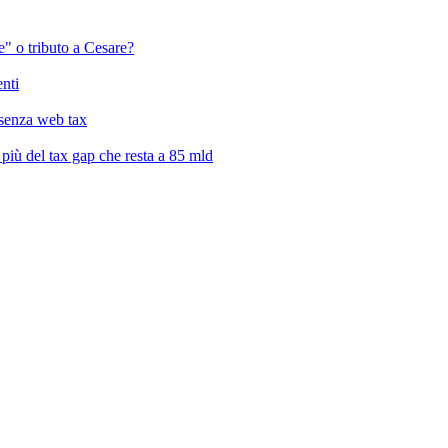
" o tributo a Cesare?
enti
a senza web tax
, più del tax gap che resta a 85 mld