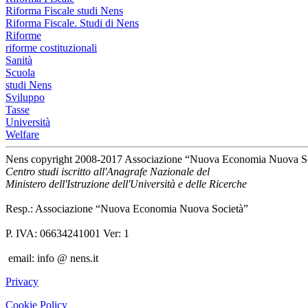
Riforma Fiscale studi Nens
Riforma Fiscale. Studi di Nens
Riforme
riforme costituzionali
Sanità
Scuola
studi Nens
Sviluppo
Tasse
Università
Welfare
Nens copyright 2008-2017 Associazione “Nuova Economia Nuova S
Centro studi iscritto all'Anagrafe Nazionale del
Ministero dell'Istruzione dell'Università e delle Ricerche
Resp.: Associazione “Nuova Economia Nuova Società”
P. IVA: 06634241001 Ver: 1
email: info @ nens.it
Privacy
Cookie Policy