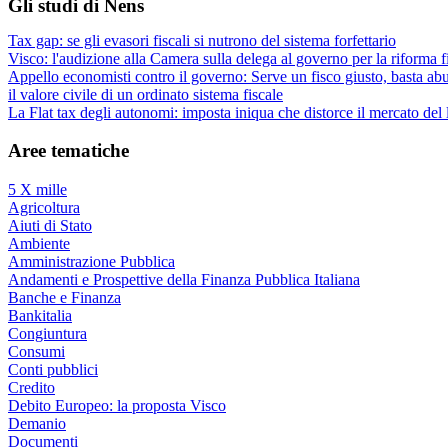
Gli studi di Nens
Tax gap: se gli evasori fiscali si nutrono del sistema forfettario
Visco: l'audizione alla Camera sulla delega al governo per la riforma f
Appello economisti contro il governo: Serve un fisco giusto, basta abu
il valore civile di un ordinato sistema fiscale
La Flat tax degli autonomi: imposta iniqua che distorce il mercato del
Aree tematiche
5 X mille
Agricoltura
Aiuti di Stato
Ambiente
Amministrazione Pubblica
Andamenti e Prospettive della Finanza Pubblica Italiana
Banche e Finanza
Bankitalia
Congiuntura
Consumi
Conti pubblici
Credito
Debito Europeo: la proposta Visco
Demanio
Documenti