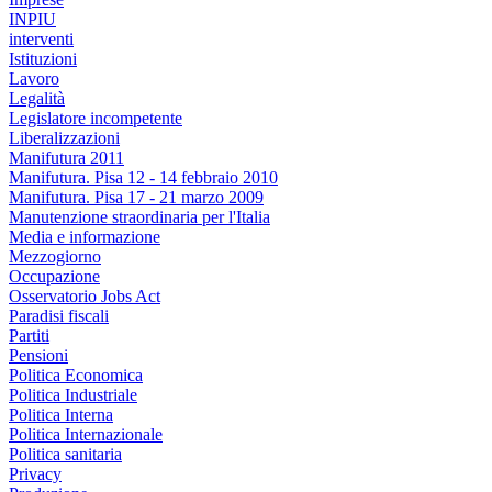
INPIU
interventi
Istituzioni
Lavoro
Legalità
Legislatore incompetente
Liberalizzazioni
Manifutura 2011
Manifutura. Pisa 12 - 14 febbraio 2010
Manifutura. Pisa 17 - 21 marzo 2009
Manutenzione straordinaria per l'Italia
Media e informazione
Mezzogiorno
Occupazione
Osservatorio Jobs Act
Paradisi fiscali
Partiti
Pensioni
Politica Economica
Politica Industriale
Politica Interna
Politica Internazionale
Politica sanitaria
Privacy