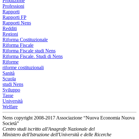
Produzione
Professioni
Rapporti
Rapporti FP
Rapporti Nens
Redditi
Regioni
Riforma Costituzionale
Riforma Fiscale
Riforma Fiscale studi Nens
Riforma Fiscale. Studi di Nens
Riforme
riforme costituzionali
Sanità
Scuola
studi Nens
Sviluppo
Tasse
Università
Welfare
Nens copyright 2008-2017 Associazione “Nuova Economia Nuova
Società”
Centro studi iscritto all'Anagrafe Nazionale del
Ministero dell'Istruzione dell'Università e delle Ricerche