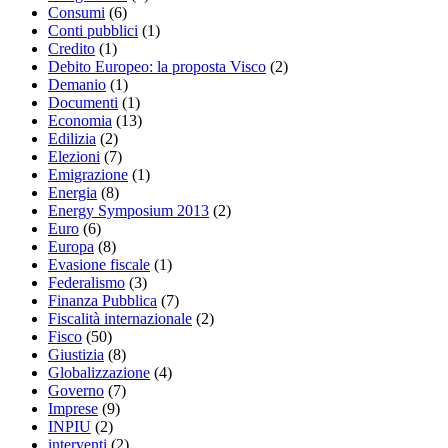
Consumi
(6)
Conti pubblici
(1)
Credito
(1)
Debito Europeo: la proposta Visco
(2)
Demanio
(1)
Documenti
(1)
Economia
(13)
Edilizia
(2)
Elezioni
(7)
Emigrazione
(1)
Energia
(8)
Energy Symposium 2013
(2)
Euro
(6)
Europa
(8)
Evasione fiscale
(1)
Federalismo
(3)
Finanza Pubblica
(7)
Fiscalità internazionale
(2)
Fisco
(50)
Giustizia
(8)
Globalizzazione
(4)
Governo
(7)
Imprese
(9)
INPIU
(2)
interventi
(2)