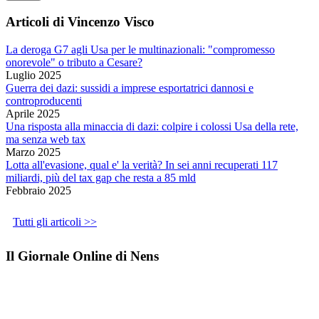
Articoli di Vincenzo Visco
La deroga G7 agli Usa per le multinazionali: "compromesso
onorevole" o tributo a Cesare?
Luglio 2025
Guerra dei dazi: sussidi a imprese esportatrici dannosi e
controproducenti
Aprile 2025
Una risposta alla minaccia di dazi: colpire i colossi Usa della rete,
ma senza web tax
Marzo 2025
Lotta all'evasione, qual e' la verità? In sei anni recuperati 117
miliardi, più del tax gap che resta a 85 mld
Febbraio 2025
Tutti gli articoli >>
Il Giornale Online di Nens