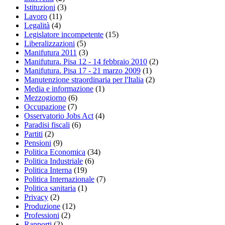
Istituzioni
(3)
Lavoro
(11)
Legalità
(4)
Legislatore incompetente
(15)
Liberalizzazioni
(5)
Manifutura 2011
(3)
Manifutura. Pisa 12 - 14 febbraio 2010
(2)
Manifutura. Pisa 17 - 21 marzo 2009
(1)
Manutenzione straordinaria per l'Italia
(2)
Media e informazione
(1)
Mezzogiorno
(6)
Occupazione
(7)
Osservatorio Jobs Act
(4)
Paradisi fiscali
(6)
Partiti
(2)
Pensioni
(9)
Politica Economica
(34)
Politica Industriale
(6)
Politica Interna
(19)
Politica Internazionale
(7)
Politica sanitaria
(1)
Privacy
(2)
Produzione
(12)
Professioni
(2)
Rapporti
(2)