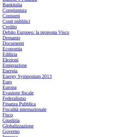
Bankitalia
Congiuntura
Consumi
Conti pubblici
Credito
Debito Europeo: la proposta Visco
Demanio
Documenti
Economia
Edilizia
Elezioni
Emigrazione
Energia
Energy Symposium 2013
Euro
Europa
Evasione fiscale
Federalismo
Finanza Pubblica
Fiscalità internazionale
Fisco
Giustizia
Globalizzazione
Governo
Imprese