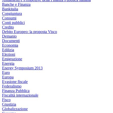
Banche e Finanza
Bankitalia
Congiuntura
Consumi
Conti pubblici
Credito
Debito Europeo: la proposta Visco
Demanio
Documenti
Economia
Edilizia
Elezioni
Emigrazione
Energia
Energy Symposium 2013
Euro
Europa
Evasione fiscale
Federalismo
Finanza Pubblica
Fiscalità internazionale
Fisco
Giustizia
Globalizzazione