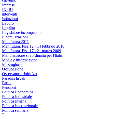
Governo
Imprese
INPIU
interventi
Istituzioni
Lavoro
Legalità
Legislatore incompetente
Liberalizzazioni
Manifutura 2011
Manifutura. Pisa 12 - 14 febbraio 2010
Manifutura. Pisa 17 - 21 marzo 2009
Manutenzione straordinaria per l'Italia
Media e informazione
Mezzogiorno
Occupazione
Osservatorio Jobs Act
Paradisi fiscali
Partiti
Pensioni
Politica Economica
Politica Industriale
Politica Interna
Politica Internazionale
Politica sanitaria