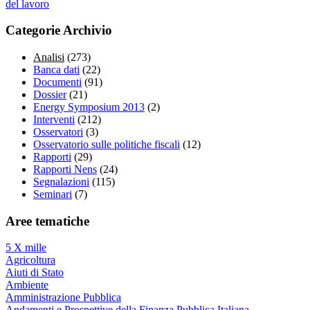
del lavoro
Categorie Archivio
Analisi
(273)
Banca dati
(22)
Documenti
(91)
Dossier
(21)
Energy Symposium 2013
(2)
Interventi
(212)
Osservatori
(3)
Osservatorio sulle politiche fiscali
(12)
Rapporti
(29)
Rapporti Nens
(24)
Segnalazioni
(115)
Seminari
(7)
Aree tematiche
5 X mille
Agricoltura
Aiuti di Stato
Ambiente
Amministrazione Pubblica
Andamenti e Prospettive della Finanza Pubblica Italiana