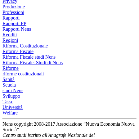
Privacy
Produzione
Professioni
Rapporti
Rapporti FP
Rapporti Nens
Redditi
Regioni
Riforma Costituzionale
Riforma Fiscale
Riforma Fiscale studi Nens
Riforma Fiscale. Studi di Nens
Riforme
riforme costituzionali
Sanità
Scuola
studi Nens
Sviluppo
Tasse
Università
Welfare
Nens copyright 2008-2017 Associazione “Nuova Economia Nuova
Società”
Centro studi iscritto all'Anagrafe Nazionale del