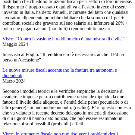
postulanti che chiedono riduzioni fiscali per i settori di loro interesse.
Il risparmio è troppo tassato e quindi va all’estero invece di essere
investito in Italia, ha detto Patuelli, incurante del fatto che qualsiasi
lavoratore dipendente potrebbe dubitare che la somma di Irpef +
contributi sociali che gravano sul suo salario sia inferiore al 26% +
bollo che pagano alcuni (non tutti) i rendimenti finanziari.
Visco: "Contro l'evasione il redditometro è una misura di civiltà"
Maggio 2024
Intervista al Foglio: “Il red­di­to­me­tro è neces­sa­rio, anche il Pd ha
perso un’occa­sione”
Le nuove misure fiscali accentuano la frattura tra autonomi e
dipendenti
Marzo 2024
Secondo i modelli teorici e le verifiche empiriche la decisione di
evadere le imposte per un contribuente razionale dipende da due
fattori: il livello delle aliquote, e l’entità delle pene (pecuniarie o di
altro genere) cui può andare incontro (rischio). E’ in questo contesto
che va valutato il recente decreto delegato in materia di riscossione,
di cui i giornali hanno dato notizia, che può essere esaminato in
relazione ai suoi possibili (probabili) effetti.
Visco: lo strumento fiscale non può risolvere i problemi degli