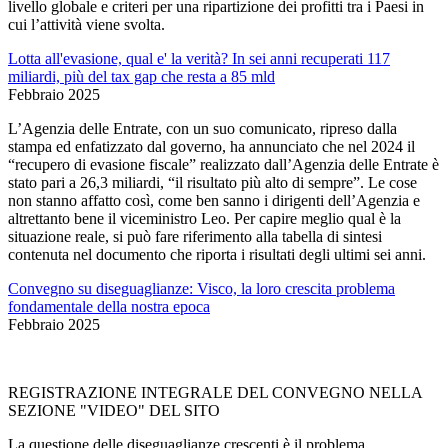
livello globale e criteri per una ripartizione dei profitti tra i Paesi in
cui l’attività viene svolta.
Lotta all'evasione, qual e' la verità? In sei anni recuperati 117
miliardi, più del tax gap che resta a 85 mld
Febbraio 2025
L’Agenzia delle Entrate, con un suo comunicato, ripreso dalla
stampa ed enfatizzato dal governo, ha annunciato che nel 2024 il
“recupero di evasione fiscale” realizzato dall’Agenzia delle Entrate è
stato pari a 26,3 miliardi, “il risultato più alto di sempre”. Le cose
non stanno affatto così, come ben sanno i dirigenti dell’Agenzia e
altrettanto bene il viceministro Leo. Per capire meglio qual è la
situazione reale, si può fare riferimento alla tabella di sintesi
contenuta nel documento che riporta i risultati degli ultimi sei anni.
Convegno su diseguaglianze: Visco, la loro crescita problema
fondamentale della nostra epoca
Febbraio 2025
REGISTRAZIONE INTEGRALE DEL CONVEGNO NELLA
SEZIONE "VIDEO" DEL SITO
La questione delle diseguaglianze crescenti è il problema