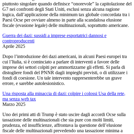
piuttosto singolare quando definisce “onorevole” la capitolazione del
G7 nei confronti degli Stati Uniti, esclusi senza alcuna ragione
logica, dall’applicazione della minimum tax globale concordata tra i
Paesi Ocse per ovviare almeno in parte alla scandalosa elusione
fiscale (evasione legale) delle multinazionali, soprattutto americane.
Guerra dei dazi: sussidi a imprese esportatrici dannosi e
controproducenti
Aprile 2025
Dopo l’introduzione dei dazi americani, in alcuni Paesi europei tra
cui l’Italia, si è cominciato a parlare di interventi a favore delle
imprese dei settori colpiti per ammortizzarne gli effetti. Si parla di
distogliere fondi del PNNR dagli impieghi previsti, o di utilizzare i
fondi di coesione. Un tale intervento rappresenterebbe un grave
errore, e sarebbe autolesionistico.
Una risposta alla minaccia di dazi: colpire i colossi Usa della rete,
ma senza web tax
Marzo 2025
Uno dei primi atti di Trump è stato uscire dagli accordi Ocse sulla
tassazione delle multinazionali che sia pure con molti limiti,
prudenza, ed insufficienze, affrontava la questione dell’elusione
fiscale delle multinazionali prevedendo una tassazione minima a