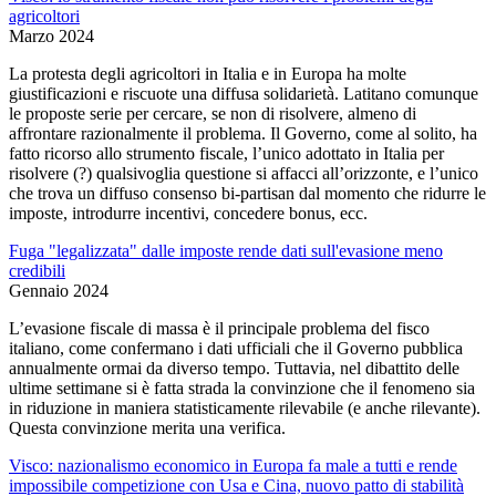
agricoltori
Marzo 2024
La protesta degli agricoltori in Italia e in Europa ha molte
giustificazioni e riscuote una diffusa solidarietà. Latitano comunque
le proposte serie per cercare, se non di risolvere, almeno di
affrontare razionalmente il problema. Il Governo, come al solito, ha
fatto ricorso allo strumento fiscale, l’unico adottato in Italia per
risolvere (?) qualsivoglia questione si affacci all’orizzonte, e l’unico
che trova un diffuso consenso bi-partisan dal momento che ridurre le
imposte, introdurre incentivi, concedere bonus, ecc.
Fuga "legalizzata" dalle imposte rende dati sull'evasione meno
credibili
Gennaio 2024
L’evasione fiscale di massa è il principale problema del fisco
italiano, come confermano i dati ufficiali che il Governo pubblica
annualmente ormai da diverso tempo. Tuttavia, nel dibattito delle
ultime settimane si è fatta strada la convinzione che il fenomeno sia
in riduzione in maniera statisticamente rilevabile (e anche rilevante).
Questa convinzione merita una verifica.
Visco: nazionalismo economico in Europa fa male a tutti e rende
impossibile competizione con Usa e Cina, nuovo patto di stabilità