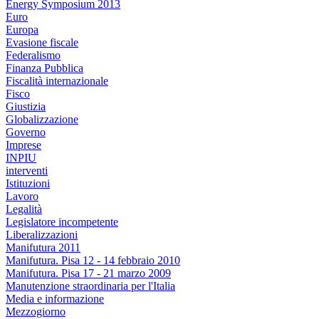
Energy Symposium 2013
Euro
Europa
Evasione fiscale
Federalismo
Finanza Pubblica
Fiscalità internazionale
Fisco
Giustizia
Globalizzazione
Governo
Imprese
INPIU
interventi
Istituzioni
Lavoro
Legalità
Legislatore incompetente
Liberalizzazioni
Manifutura 2011
Manifutura. Pisa 12 - 14 febbraio 2010
Manifutura. Pisa 17 - 21 marzo 2009
Manutenzione straordinaria per l'Italia
Media e informazione
Mezzogiorno