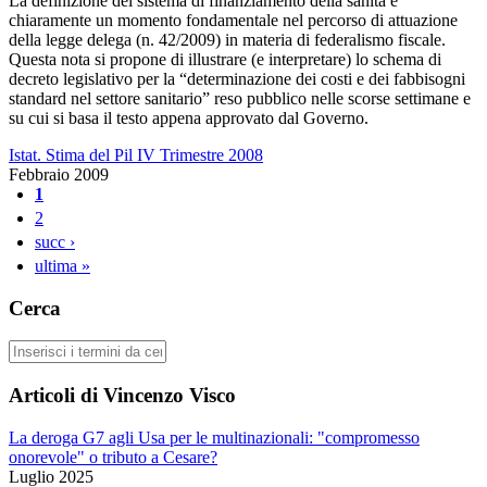
La definizione del sistema di finanziamento della sanità è
chiaramente un momento fondamentale nel percorso di attuazione
della legge delega (n. 42/2009) in materia di federalismo fiscale.
Questa nota si propone di illustrare (e interpretare) lo schema di
decreto legislativo per la “determinazione dei costi e dei fabbisogni
standard nel settore sanitario” reso pubblico nelle scorse settimane e
su cui si basa il testo appena approvato dal Governo.
Istat. Stima del Pil IV Trimestre 2008
Febbraio 2009
1
Pagine
2
succ ›
ultima »
Cerca
Cerca
Articoli di Vincenzo Visco
La deroga G7 agli Usa per le multinazionali: "compromesso
onorevole" o tributo a Cesare?
Luglio 2025