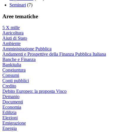
Seminari
(7)
Aree tematiche
5 X mille
Agricoltura
Aiuti di Stato
Ambiente
Amministrazione Pubblica
Andamenti e Prospettive della Finanza Pubblica Italiana
Banche e Finanza
Bankitalia
Congiuntura
Consumi
Conti pubblici
Credito
Debito Europeo: la proposta Visco
Demanio
Documenti
Economia
Edilizia
Elezioni
Emigrazione
Energia