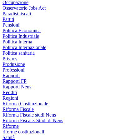
Occupazione
Osservatorio Jobs Act
Paradisi fiscali
Partiti
Pensioni
Politica Economica
Politica Industriale
Politica Interna
Politica Internazionale
Politica sanitaria
Privacy
Produzione
Professioni
Rapporti
Rapporti FP
Rapporti Nens
Redditi
Regioni
Riforma Costituzionale
Riforma Fiscale
Riforma Fiscale studi Nens
Riforma Fiscale. Studi di Nens
Riforme
riforme costituzionali
Sanità