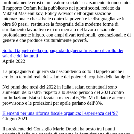
profondamente erosi e un “valore sociale” scarsamente riconosciuto.
Il rapporto Oxfam Italia pubblicato nei giorni scorsi, redatto da
Mikhail Maslennikov, Policy Advisor dell’organizzazione
internazionale che si batte contro la povertà e le disuguaglianze in
oltre 90 paesi, restituisce la fotografia delle moderne forme di
sfruttamento lavorativo e di un mercato del lavoro nazionale
profondamente iniquo, con ampi divari territoriali, generazionali e di
genere e che produce strutturalmente povertà.
Sotto il tappeto della propaganda di guerra finiscono il crollo dei
salari e dei fatturati
Aprile 2022
La propaganda di guerra sta nascondendo sotto il tappeto anche il
crollo in termini reali dei salari e del potere d’acquisto delle famiglie.
Nei primi due mesi del 2022 in Italia i salari contrattuali sono
aumentati dello 0,8% rispetto allo stesso periodo del 2021,contro
un’inflazione Istat schizzata a marzo al 6,7%. Ma il dato è ancora
provvisorio e le proiezioni per aprile parlano dell’8%.
Elementi per una riforma fiscale organica: l'esperienza del '97
Giugno 2021
Il presidente del Consiglio Mario Draghi ha posto tra i punti