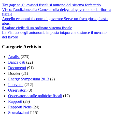
Tax gap: se gli evasori fiscali si nutrono del sistema forfettario
Visco: l'audizione alla Camera sulla delega al governo per la riforma
fiscale
Appello economisti contro il governo: Serve un fisco giusto, basta
abusi
il valore civile di un ordinato sistema fiscale
La Flat tax degli autonomi: imposta iniqua che distorce il mercato
del lavoro
Categorie Archivio
Analisi
(273)
Banca dati
(22)
Documenti
(91)
Dossier
(21)
Energy Symposium 2013
(2)
Interventi
(212)
Osservatori
(3)
Osservatorio sulle politiche fiscali
(12)
Rapporti
(29)
Rapporti Nens
(24)
Segnalazioni
(115)