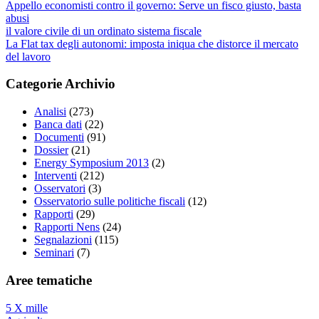
Appello economisti contro il governo: Serve un fisco giusto, basta
abusi
il valore civile di un ordinato sistema fiscale
La Flat tax degli autonomi: imposta iniqua che distorce il mercato
del lavoro
Categorie Archivio
Analisi
(273)
Banca dati
(22)
Documenti
(91)
Dossier
(21)
Energy Symposium 2013
(2)
Interventi
(212)
Osservatori
(3)
Osservatorio sulle politiche fiscali
(12)
Rapporti
(29)
Rapporti Nens
(24)
Segnalazioni
(115)
Seminari
(7)
Aree tematiche
5 X mille