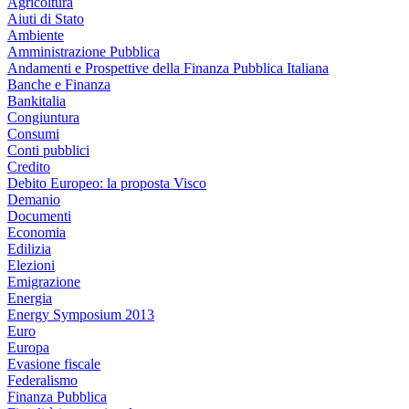
Agricoltura
Aiuti di Stato
Ambiente
Amministrazione Pubblica
Andamenti e Prospettive della Finanza Pubblica Italiana
Banche e Finanza
Bankitalia
Congiuntura
Consumi
Conti pubblici
Credito
Debito Europeo: la proposta Visco
Demanio
Documenti
Economia
Edilizia
Elezioni
Emigrazione
Energia
Energy Symposium 2013
Euro
Europa
Evasione fiscale
Federalismo
Finanza Pubblica