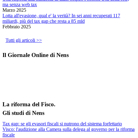
ma senza web tax
Marzo 2025
Lotta all'evasione, qual e' la verità? In sei anni recuperati 117
miliardi, più del tax gap che resta a 85 mld
Febbraio 2025
Tutti gli articoli >>
Il Giornale Online di Nens
La riforma del Fisco.
Gli studi di Nens
Tax gap: se gli evasori fiscali si nutrono del sistema forfettario
Visco: l'audizione alla Camera sulla delega al governo per la riforma
fiscale