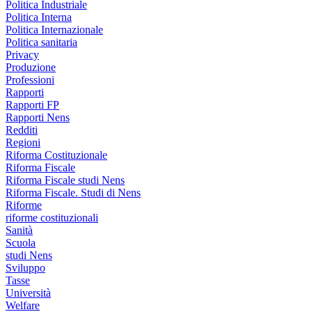
Politica Industriale
Politica Interna
Politica Internazionale
Politica sanitaria
Privacy
Produzione
Professioni
Rapporti
Rapporti FP
Rapporti Nens
Redditi
Regioni
Riforma Costituzionale
Riforma Fiscale
Riforma Fiscale studi Nens
Riforma Fiscale. Studi di Nens
Riforme
riforme costituzionali
Sanità
Scuola
studi Nens
Sviluppo
Tasse
Università
Welfare