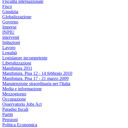
Fiscalità internazionale
Fisco
Giustizia
Globalizzazione
Governo
Imprese
INPIU
interventi
Istituzioni
Lavoro
Legalità
Legislatore incompetente
Liberalizzazioni
Manifutura 2011
Manifutura. Pisa 12 - 14 febbraio 2010
Manifutura. Pisa 17 - 21 marzo 2009
Manutenzione straordinaria per l'Italia
Media e informazione
Mezzogiorno
Occupazione
Osservatorio Jobs Act
Paradisi fiscali
Partiti
Pensioni
Politica Economica