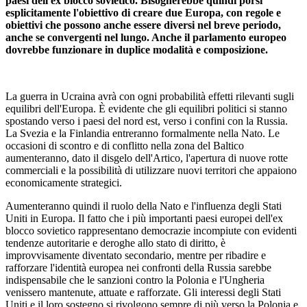
paesi dell'ex blocco sovietico. Bisognerebbe quindi porsi
esplicitamente l'obiettivo di creare due Europa, con regole e
obiettivi che possono anche essere diversi nel breve periodo,
anche se convergenti nel lungo. Anche il parlamento europeo
dovrebbe funzionare in duplice modalità e composizione.
La guerra in Ucraina avrà con ogni probabilità effetti rilevanti sugli
equilibri dell'Europa. È evidente che gli equilibri politici si stanno
spostando verso i paesi del nord est, verso i confini con la Russia.
La Svezia e la Finlandia entreranno formalmente nella Nato. Le
occasioni di scontro e di conflitto nella zona del Baltico
aumenteranno, dato il disgelo dell'Artico, l'apertura di nuove rotte
commerciali e la possibilità di utilizzare nuovi territori che appaiono
economicamente strategici.
Aumenteranno quindi il ruolo della Nato e l'influenza degli Stati
Uniti in Europa. Il fatto che i più importanti paesi europei dell'ex
blocco sovietico rappresentano democrazie incompiute con evidenti
tendenze autoritarie e deroghe allo stato di diritto, è
improvvisamente diventato secondario, mentre per ribadire e
rafforzare l'identità europea nei confronti della Russia sarebbe
indispensabile che le sanzioni contro la Polonia e l'Ungheria
venissero mantenute, attuate e rafforzate. Gli interessi degli Stati
Uniti e il loro sostegno si rivolgono sempre di più verso la Polonia e