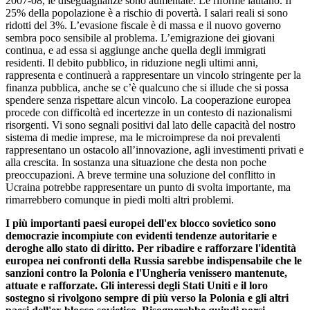
2007-08, le diseguaglianze sono aumentate. Le riforme latitano. Il
25% della popolazione è a rischio di povertà. I salari reali si sono
ridotti del 3%. L’evasione fiscale è di massa e il nuovo governo
sembra poco sensibile al problema. L’emigrazione dei giovani
continua, e ad essa si aggiunge anche quella degli immigrati
residenti. Il debito pubblico, in riduzione negli ultimi anni,
rappresenta e continuerà a rappresentare un vincolo stringente per la
finanza pubblica, anche se c’è qualcuno che si illude che si possa
spendere senza rispettare alcun vincolo. La cooperazione europea
procede con difficoltà ed incertezze in un contesto di nazionalismi
risorgenti. Vi sono segnali positivi dal lato delle capacità del nostro
sistema di medie imprese, ma le microimprese da noi prevalenti
rappresentano un ostacolo all’innovazione, agli investimenti privati e
alla crescita. In sostanza una situazione che desta non poche
preoccupazioni. A breve termine una soluzione del conflitto in
Ucraina potrebbe rappresentare un punto di svolta importante, ma
rimarrebbero comunque in piedi molti altri problemi.
I più importanti paesi europei dell'ex blocco sovietico sono
democrazie incompiute con evidenti tendenze autoritarie e
deroghe allo stato di diritto. Per ribadire e rafforzare l'identità
europea nei confronti della Russia sarebbe indispensabile che le
sanzioni contro la Polonia e l'Ungheria venissero mantenute,
attuate e rafforzate. Gli interessi degli Stati Uniti e il loro
sostegno si rivolgono sempre di più verso la Polonia e gli altri