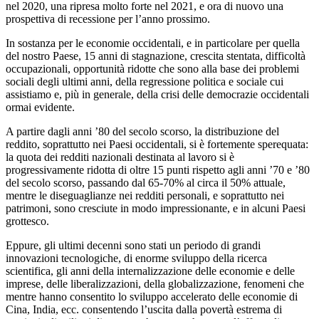
nel 2020, una ripresa molto forte nel 2021, e ora di nuovo una
prospettiva di recessione per l’anno prossimo.
In sostanza per le economie occidentali, e in particolare per quella
del nostro Paese, 15 anni di stagnazione, crescita stentata, difficoltà
occupazionali, opportunità ridotte che sono alla base dei problemi
sociali degli ultimi anni, della regressione politica e sociale cui
assistiamo e, più in generale, della crisi delle democrazie occidentali
ormai evidente.
A partire dagli anni ’80 del secolo scorso, la distribuzione del
reddito, soprattutto nei Paesi occidentali, si è fortemente sperequata:
la quota dei redditi nazionali destinata al lavoro si è
progressivamente ridotta di oltre 15 punti rispetto agli anni ’70 e ’80
del secolo scorso, passando dal 65-70% al circa il 50% attuale,
mentre le diseguaglianze nei redditi personali, e soprattutto nei
patrimoni, sono cresciute in modo impressionante, e in alcuni Paesi
grottesco.
Eppure, gli ultimi decenni sono stati un periodo di grandi
innovazioni tecnologiche, di enorme sviluppo della ricerca
scientifica, gli anni della internalizzazione delle economie e delle
imprese, delle liberalizzazioni, della globalizzazione, fenomeni che
mentre hanno consentito lo sviluppo accelerato delle economie di
Cina, India, ecc. consentendo l’uscita dalla povertà estrema di