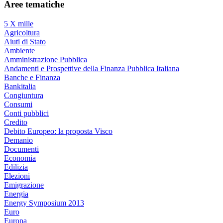
Aree tematiche
5 X mille
Agricoltura
Aiuti di Stato
Ambiente
Amministrazione Pubblica
Andamenti e Prospettive della Finanza Pubblica Italiana
Banche e Finanza
Bankitalia
Congiuntura
Consumi
Conti pubblici
Credito
Debito Europeo: la proposta Visco
Demanio
Documenti
Economia
Edilizia
Elezioni
Emigrazione
Energia
Energy Symposium 2013
Euro
Europa