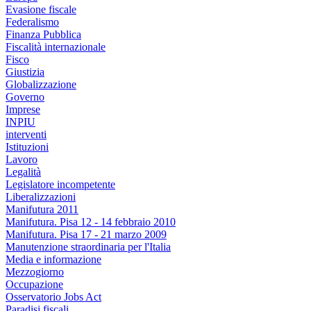
Evasione fiscale
Federalismo
Finanza Pubblica
Fiscalità internazionale
Fisco
Giustizia
Globalizzazione
Governo
Imprese
INPIU
interventi
Istituzioni
Lavoro
Legalità
Legislatore incompetente
Liberalizzazioni
Manifutura 2011
Manifutura. Pisa 12 - 14 febbraio 2010
Manifutura. Pisa 17 - 21 marzo 2009
Manutenzione straordinaria per l'Italia
Media e informazione
Mezzogiorno
Occupazione
Osservatorio Jobs Act
Paradisi fiscali