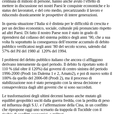
centinaia di milioni di persone, hanno anche avuto l’effetto di
mettere in discussione nei nostri Paesi le conquiste economiche e lo
status dei lavoratori, e del ceto medio, precarizzando il lavoro e
riducendo drasticamente le prospettive di intere generazioni.
In questa situazione l’Italia si è distinta per le difficoltà di crescita e
per un declino economico, sociale, culturale più pronunciato rispetto
ad altri Paesi. Di fatto il nostro Paese non è stato in grado di
riprendersi dal collasso del sistema politico degli anni ’90, che a sua
volta fu soprattutto la conseguenza dell’enorme accumulo di debito
pubblico verificatosi negli anni ’80 del secolo scorso, salendo dal
57% del Pil del 1980 al 120% del 1994.
I problemi del debito pubblico italiano che ancora ci affliggono
derivano interamente da quel periodo. Il debito fu riportato sotto il
110 % (dal oltre il 120%) dai governi di centro sinistra del periodo
1996-2000 (Prodi 1m Dalema 1 e 2, Amato2), e poi di nuovo sotto il
100% da quello del 2006-08 (Prodi 2), ma il processo di
stabilizzazione non è stato perseguito con la stessa decisione e
consapevolezza dagli altri governi che si sono succeduti.
Le trasformazioni degli ultimi decenni hanno anche mutato gli
equilibri geopolitici usciti dalla guerra fredda, con la perdita di peso
ed influenza degli S.U. e l’affermazione della Cina, in un conflitto
che ripropone oggi uno scenario da trappola di Tucidide con il