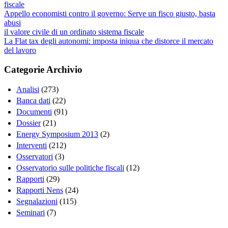
fiscale
Appello economisti contro il governo: Serve un fisco giusto, basta
abusi
il valore civile di un ordinato sistema fiscale
La Flat tax degli autonomi: imposta iniqua che distorce il mercato
del lavoro
Categorie Archivio
Analisi
(273)
Banca dati
(22)
Documenti
(91)
Dossier
(21)
Energy Symposium 2013
(2)
Interventi
(212)
Osservatori
(3)
Osservatorio sulle politiche fiscali
(12)
Rapporti
(29)
Rapporti Nens
(24)
Segnalazioni
(115)
Seminari
(7)