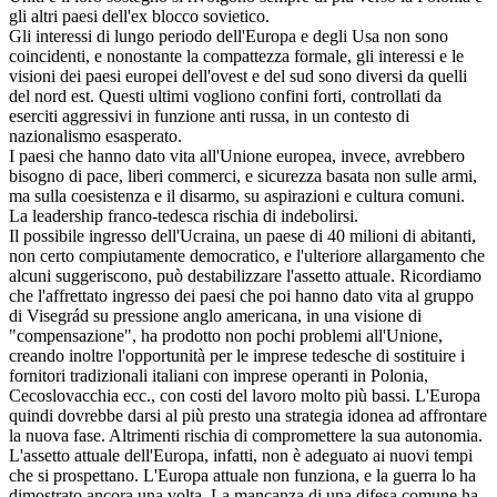
gli altri paesi dell'ex blocco sovietico.
Gli interessi di lungo periodo dell'Europa e degli Usa non sono
coincidenti, e nonostante la compattezza formale, gli interessi e le
visioni dei paesi europei dell'ovest e del sud sono diversi da quelli
del nord est. Questi ultimi vogliono confini forti, controllati da
eserciti aggressivi in funzione anti russa, in un contesto di
nazionalismo esasperato.
I paesi che hanno dato vita all'Unione europea, invece, avrebbero
bisogno di pace, liberi commerci, e sicurezza basata non sulle armi,
ma sulla coesistenza e il disarmo, su aspirazioni e cultura comuni.
La leadership franco-tedesca rischia di indebolirsi.
Il possibile ingresso dell'Ucraina, un paese di 40 milioni di abitanti,
non certo compiutamente democratico, e l'ulteriore allargamento che
alcuni suggeriscono, può destabilizzare l'assetto attuale. Ricordiamo
che l'affrettato ingresso dei paesi che poi hanno dato vita al gruppo
di Visegrád su pressione anglo americana, in una visione di
"compensazione", ha prodotto non pochi problemi all'Unione,
creando inoltre l'opportunità per le imprese tedesche di sostituire i
fornitori tradizionali italiani con imprese operanti in Polonia,
Cecoslovacchia ecc., con costi del lavoro molto più bassi. L'Europa
quindi dovrebbe darsi al più presto una strategia idonea ad affrontare
la nuova fase. Altrimenti rischia di compromettere la sua autonomia.
L'assetto attuale dell'Europa, infatti, non è adeguato ai nuovi tempi
che si prospettano. L'Europa attuale non funziona, e la guerra lo ha
dimostrato ancora una volta. La mancanza di una difesa comune ha