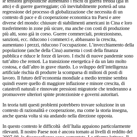
le tensioni geopolitiche aumentano i rischi di guerra fredda (già in
atto) e di guerre guerreggiate; ciò inevitabilmente porterà ad una
regressione del processo di globalizzazione che necessita di un
contesto di pace e di cooperazione economica tra Paesi e aree
diverse del mondo: chiusure di stabilimenti americani in Cina e loro
trasferimento in zone più sicure, ma anche con costi di produzione
più alti, sono già in corso. Guerre commerciali, protezionismo,
sanzioni, ecc. riducono i commerci e, abbassano la crescita,
aumentano i prezzi, riducono l’occupazione. L’invecchiamento della
popolazione (anche della Cina) aumenta i costi della finanza
pubblica e riduce le forze di lavoro. I rischi di nuove pandemie sono
tutt’altro che remoti. La transizione energetica è da un lato molto
costosa, e dall’altro in grave ritardo. Lo sviluppo dell’intelligenza
artificiale rischia di produrre la scomparsa di milioni di posti di
lavoro. Il futuro dell’economia mondiale a medio termine sembra
quindi essere quello di maggiore inflazione e minore crescita, di
catastrofi naturali e rinnovate pressioni migratorie che tenderanno a
promuovere ulteriori spinte protezioniste e governi autoritari.
In teoria tutti questi problemi potrebbero trovare soluzione in un
contesto di razionalità e cooperazione, ma come la storia insegna,
anche questa volta si sta andando nella direzione opposta.
In questo contesto le difficoltà dell’Italia appaiono particolarmente
rilevanti. Il nostro Paese non è ancora tornato ai livelli di reddito del