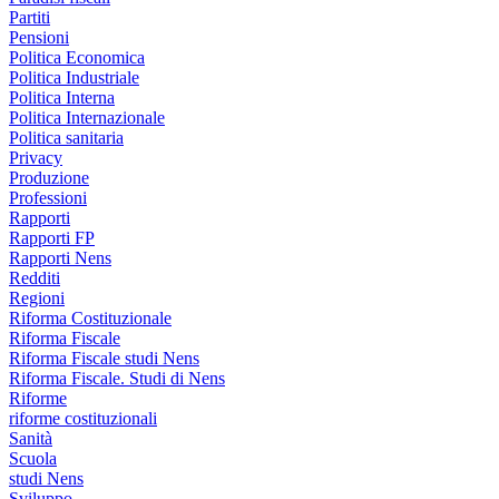
Partiti
Pensioni
Politica Economica
Politica Industriale
Politica Interna
Politica Internazionale
Politica sanitaria
Privacy
Produzione
Professioni
Rapporti
Rapporti FP
Rapporti Nens
Redditi
Regioni
Riforma Costituzionale
Riforma Fiscale
Riforma Fiscale studi Nens
Riforma Fiscale. Studi di Nens
Riforme
riforme costituzionali
Sanità
Scuola
studi Nens
Sviluppo