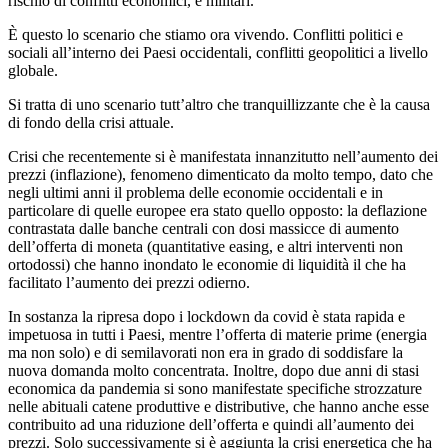
rischio di conflitti economici, e militari.
È questo lo scenario che stiamo ora vivendo. Conflitti politici e
sociali all’interno dei Paesi occidentali, conflitti geopolitici a livello
globale.
Si tratta di uno scenario tutt’altro che tranquillizzante che è la causa
di fondo della crisi attuale.
Crisi che recentemente si è manifestata innanzitutto nell’aumento dei
prezzi (inflazione), fenomeno dimenticato da molto tempo, dato che
negli ultimi anni il problema delle economie occidentali e in
particolare di quelle europee era stato quello opposto: la deflazione
contrastata dalle banche centrali con dosi massicce di aumento
dell’offerta di moneta (quantitative easing, e altri interventi non
ortodossi) che hanno inondato le economie di liquidità il che ha
facilitato l’aumento dei prezzi odierno.
In sostanza la ripresa dopo i lockdown da covid è stata rapida e
impetuosa in tutti i Paesi, mentre l’offerta di materie prime (energia
ma non solo) e di semilavorati non era in grado di soddisfare la
nuova domanda molto concentrata. Inoltre, dopo due anni di stasi
economica da pandemia si sono manifestate specifiche strozzature
nelle abituali catene produttive e distributive, che hanno anche esse
contribuito ad una riduzione dell’offerta e quindi all’aumento dei
prezzi. Solo successivamente si è aggiunta la crisi energetica che ha