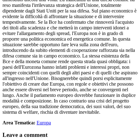
reso manifesta l'irrilevanza strategica dell'Unione, totalmente
dipendente dagli Stati Uniti per la sua difesa. Sul piano economico è
evidente la difficoltà di affrontare la situazione e di intervenire
tempestivamente. Se la Bce ha confermato che rinnoverà l'acquisto
dei titoli alla scadenza e che metterà in campo interventi idonei a
evitare l'allargamento degli spread, l'Europa non è in grado di
proporre una politica economica ed energetica comune. In questa
situazione sarebbe opportuno fare leva sulla zona dell'euro,
introducendo da subito elementi di cooperazione rafforzata sia nella
difesa comune sia in campo economico. La stessa esistenza della
Bce e della moneta comune rende questa strada quasi obbligata: i
paesi dell'Eurozona hanno infatti problemi e interessi propri, non
sempre coincidenti con quelli degli altri paesi e di quelli che aspirano
all'ingresso nell'Unione. Bisognerebbe quindi porsi esplicitamente
l'obiettivo di creare due Europa, con regole e obiettivi che possono
anche essere diversi nel breve periodo, anche se convergenti nel
lungo. Anche il parlamento europeo dovrebbe funzionare in duplice
modalità e composizione. In caso contrario una crisi del progetto
europeo, della sua tradizione democratica, dei suoi valori, del suo
sistema di welfare, rischia di diventare inevitabile.
Area Tematica:
Europa
Leave a comment