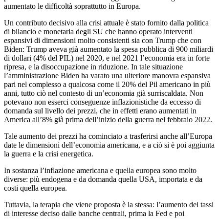
aumentato le difficoltà soprattutto in Europa.
Un contributo decisivo alla crisi attuale è stato fornito dalla politica
di bilancio e monetaria degli SU che hanno operato interventi
espansivi di dimensioni molto consistenti sia con Trump che con
Biden: Trump aveva già aumentato la spesa pubblica di 900 miliardi
di dollari (4% del PIL) nel 2020, e nel 2021 l’economia era in forte
ripresa, e la disoccupazione in riduzione. In tale situazione
l’amministrazione Biden ha varato una ulteriore manovra espansiva
pari nel complesso a qualcosa come il 20% del Pil americano in più
anni, tutto ciò nel contesto di un’economia già surriscaldata. Non
potevano non esserci conseguenze inflazionistiche da eccesso di
domanda sul livello dei prezzi, che in effetti erano aumentati in
America all’8% già prima dell’inizio della guerra nel febbraio 2022.
Tale aumento dei prezzi ha cominciato a trasferirsi anche all’Europa
date le dimensioni dell’economia americana, e a ciò si è poi aggiunta
la guerra e la crisi energetica.
In sostanza l’inflazione americana e quella europea sono molto
diverse: più endogena e da domanda quella USA, importata e da
costi quella europea.
Tuttavia, la terapia che viene proposta è la stessa: l’aumento dei tassi
di interesse deciso dalle banche centrali, prima la Fed e poi