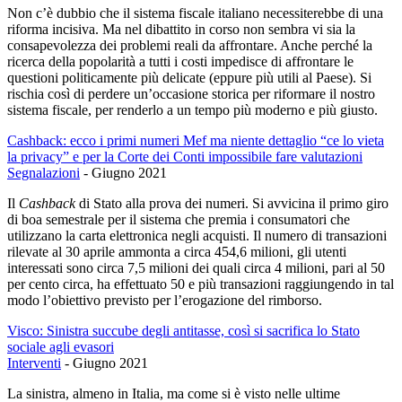
Non c’è dubbio che il sistema fiscale italiano necessiterebbe di una
riforma incisiva. Ma nel dibattito in corso non sembra vi sia la
consapevolezza dei problemi reali da affrontare. Anche perché la
ricerca della popolarità a tutti i costi impedisce di affrontare le
questioni politicamente più delicate (eppure più utili al Paese). Si
rischia così di perdere un’occasione storica per riformare il nostro
sistema fiscale, per renderlo a un tempo più moderno e più giusto.
Cashback: ecco i primi numeri Mef ma niente dettaglio “ce lo vieta
la privacy” e per la Corte dei Conti impossibile fare valutazioni
Segnalazioni
-
Giugno 2021
Il
Cashback
di Stato alla prova dei numeri. Si avvicina il primo giro
di boa semestrale per il sistema che premia i consumatori che
utilizzano la carta elettronica negli acquisti. Il numero di transazioni
rilevate al 30 aprile ammonta a circa 454,6 milioni, gli utenti
interessati sono circa 7,5 milioni dei quali circa 4 milioni, pari al 50
per cento circa, ha effettuato 50 e più transazioni raggiungendo in tal
modo l’obiettivo previsto per l’erogazione del rimborso.
Visco: Sinistra succube degli antitasse, così si sacrifica lo Stato
sociale agli evasori
Interventi
-
Giugno 2021
La sinistra, almeno in Italia, ma come si è visto nelle ultime