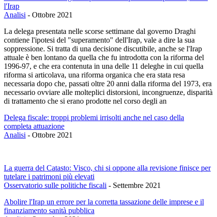
l'Irap
Analisi
-
Ottobre 2021
La delega presentata nelle scorse settimane dal governo Draghi
contiene l'ipotesi del "superamento" dell'Irap, vale a dire la sua
soppressione. Si tratta di una decisione discutibile, anche se l'Irap
attuale è ben lontano da quella che fu introdotta con la riforma del
1996-97, e che era contenuta in una delle 11 deleghe in cui quella
riforma si articolava, una riforma organica che era stata resa
necessaria dopo che, passati oltre 20 anni dalla riforma del 1973, era
necessario ovviare alle molteplici distorsioni, incongruenze, disparità
di trattamento che si erano prodotte nel corso degli an
Delega fiscale: troppi problemi irrisolti anche nel caso della
completa attuazione
Analisi
-
Ottobre 2021
La guerra del Catasto: Visco, chi si oppone alla revisione finisce per
tutelare i patrimoni più elevati
Osservatorio sulle politiche fiscali
-
Settembre 2021
Abolire l'Irap un errore per la corretta tassazione delle imprese e il
finanziamento sanità pubblica