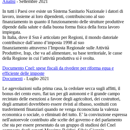
Analisi
-
Settembre 2021
In tutti i Paesi ove esiste un Sistema Sanitario Nazionale i datori di
lavoro, insieme ai loro dipendenti, contribuiscono al suo
finanziamento in quanto il funzionamento delle strutture produttive
dipende dalla salute e dalla buona forma fisica della forza lavoro
impiegata.
In Italia, dove il Ssn è articolato per Regioni, il mondo datoriale
contribuisce dall’anno d’imposta 1998 al suo
finanziamento attraverso l’Imposta Regionale sulle Attività
Produttive, Irap, che va ad alimentare, su base territoriale, le casse
della Regione in cui l’attività produttiva si è svolta.
Documento Cnel: spese fiscali da rivedere per riforma equa e
efficiente delle imposte
Documenti
-
Luglio 2021
Le agevolazioni sulla prima casa, la cedolare secca sugli affitti, il
bonus dei cento euro, flat tax per gli autonomi e il grande campo
recintato delle esenzioni a favore degli agricoltori, dei costruttori,
degli armatori dovrebbero essere rivisti al ribasso, sostituiti con
trasferimenti finanziari quando ne venga riconosciuta la valenza
economica o sociale, o eliminati del tutto. E’ la convinzione espressa
nell'autorevole contributo alle scelte del governo e del parlamento
che sta per essere presentato da un gruppo di studiosi del Cnel