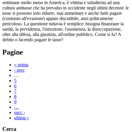
settimane molto meno in America, è vittima e subalterna ad una
cultura antitasse che ha prevalso in occidente negli ultimi decenni: le
tasse si possono solo ridurre, mai aumentare e anche farle pagare
(contrasto all'evasione) appare discutibile, anzi polticamente
pericoloso. La questione tuttavia è semplice: bisogna finanziare la
sanità, la previdenza, l'istruzione, l'assistenza, la disoccupazione,
oltre alla difesa, alla giustizia, all'ordine pubblico. Come si fa? A
debito o facendo pagare le tasse?
Pagine
« prima
‹ prec
…
5
6
7
8
9
…
succ ›
ultima »
Cerca