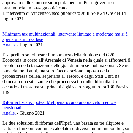
approvato dalle Commissioni parlamentari. Per il governo si
preannuncia un passaggio delicato.
L'intervento di VincenzoVisco pubblicato su Il Sole 24 Ore del 14
luglio 2021.
Minimum tax multinazionali: intervento limitato e moderato ma si è
aperta una nuova fase
Analisi
-
Luglio 2021
È superfluo sottolineare l’importanza della riunione del G20
Economia in corso all’Arsenale di Venezia nella quale si affronterà il
problema della tassazione delle grandi imprese multinazionali. Se ne
parla da molti anni, ma solo l’accelerazione imposta della
professoressa Yellen, segretaria al Tesoro, e dagli Stati Uniti ha
sbloccato una situazione che procedeva tra mille difficoltà. Un
accordo di massima sui principi è già stato raggiunto tra 130 Paesi su
139.
Riforma fiscale: ipotesi Mef penalizzano ancora ceto medio e
pensionati
Analisi
-
Giugno 2021
Le due soluzioni di riforma dell'Irpef, una basata su tre aliquote e
l'altra su funzioni continue calcolate su diversi minimi imponibili, su