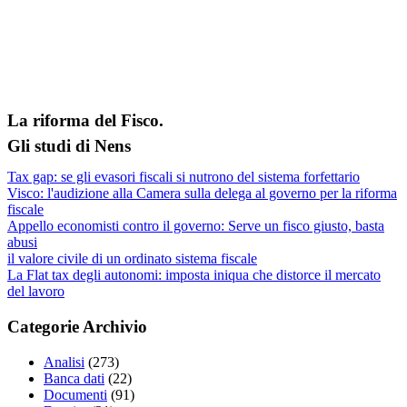
La riforma del Fisco.
Gli studi di Nens
Tax gap: se gli evasori fiscali si nutrono del sistema forfettario
Visco: l'audizione alla Camera sulla delega al governo per la riforma
fiscale
Appello economisti contro il governo: Serve un fisco giusto, basta
abusi
il valore civile di un ordinato sistema fiscale
La Flat tax degli autonomi: imposta iniqua che distorce il mercato
del lavoro
Categorie Archivio
Analisi
(273)
Banca dati
(22)
Documenti
(91)