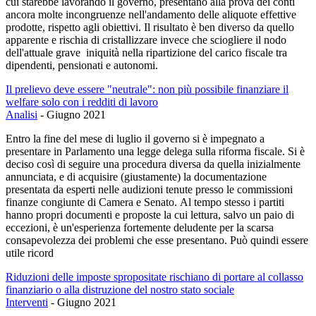
cui starebbe lavorando il governo, presentano alla prova dei conti
ancora molte incongruenze nell'andamento delle aliquote effettive
prodotte, rispetto agli obiettivi. Il risultato è ben diverso da quello
apparente e rischia di cristallizzare invece che sciogliere il nodo
dell'attuale grave iniquità nella ripartizione del carico fiscale tra
dipendenti, pensionati e autonomi.
Il prelievo deve essere "neutrale": non più possibile finanziare il
welfare solo con i redditi di lavoro
Analisi
-
Giugno 2021
Entro la fine del mese di luglio il governo si è impegnato a
presentare in Parlamento una legge delega sulla riforma fiscale. Si è
deciso così di seguire una procedura diversa da quella inizialmente
annunciata, e di acquisire (giustamente) la documentazione
presentata da esperti nelle audizioni tenute presso le commissioni
finanze congiunte di Camera e Senato. Al tempo stesso i partiti
hanno propri documenti e proposte la cui lettura, salvo un paio di
eccezioni, è un'esperienza fortemente deludente per la scarsa
consapevolezza dei problemi che esse presentano. Può quindi essere
utile ricord
Riduzioni delle imposte spropositate rischiano di portare al collasso
finanziario o alla distruzione del nostro stato sociale
Interventi
-
Giugno 2021