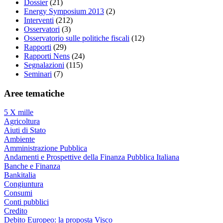
Dossier
(21)
Energy Symposium 2013
(2)
Interventi
(212)
Osservatori
(3)
Osservatorio sulle politiche fiscali
(12)
Rapporti
(29)
Rapporti Nens
(24)
Segnalazioni
(115)
Seminari
(7)
Aree tematiche
5 X mille
Agricoltura
Aiuti di Stato
Ambiente
Amministrazione Pubblica
Andamenti e Prospettive della Finanza Pubblica Italiana
Banche e Finanza
Bankitalia
Congiuntura
Consumi
Conti pubblici
Credito
Debito Europeo: la proposta Visco