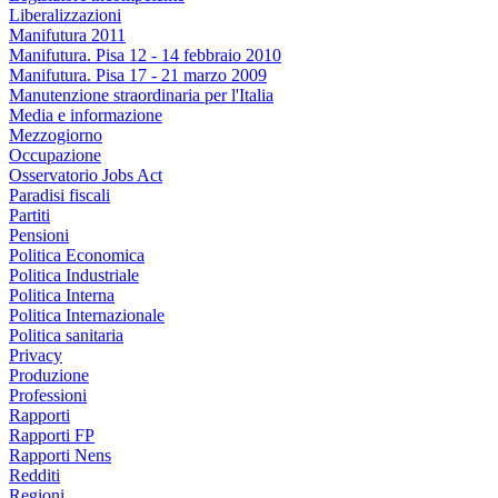
Liberalizzazioni
Manifutura 2011
Manifutura. Pisa 12 - 14 febbraio 2010
Manifutura. Pisa 17 - 21 marzo 2009
Manutenzione straordinaria per l'Italia
Media e informazione
Mezzogiorno
Occupazione
Osservatorio Jobs Act
Paradisi fiscali
Partiti
Pensioni
Politica Economica
Politica Industriale
Politica Interna
Politica Internazionale
Politica sanitaria
Privacy
Produzione
Professioni
Rapporti
Rapporti FP
Rapporti Nens
Redditi
Regioni