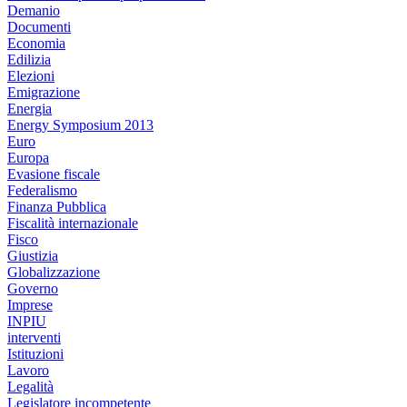
Demanio
Documenti
Economia
Edilizia
Elezioni
Emigrazione
Energia
Energy Symposium 2013
Euro
Europa
Evasione fiscale
Federalismo
Finanza Pubblica
Fiscalità internazionale
Fisco
Giustizia
Globalizzazione
Governo
Imprese
INPIU
interventi
Istituzioni
Lavoro
Legalità
Legislatore incompetente