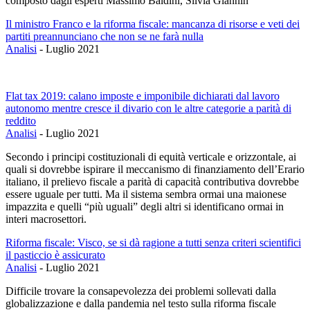
composto dagli esperti Massimo Baldini, Silvia Giannin
Il ministro Franco e la riforma fiscale: mancanza di risorse e veti dei
partiti preannunciano che non se ne farà nulla
Analisi
-
Luglio 2021
Flat tax 2019: calano imposte e imponibile dichiarati dal lavoro
autonomo mentre cresce il divario con le altre categorie a parità di
reddito
Analisi
-
Luglio 2021
Secondo i principi costituzionali di equità verticale e orizzontale, ai
quali si dovrebbe ispirare il meccanismo di finanziamento dell’Erario
italiano, il prelievo fiscale a parità di capacità contributiva dovrebbe
essere uguale per tutti. Ma il sistema sembra ormai una maionese
impazzita e quelli “più uguali” degli altri si identificano ormai in
interi macrosettori.
Riforma fiscale: Visco, se si dà ragione a tutti senza criteri scientifici
il pasticcio è assicurato
Analisi
-
Luglio 2021
Difficile trovare la consapevolezza dei problemi sollevati dalla
globalizzazione e dalla pandemia nel testo sulla riforma fiscale