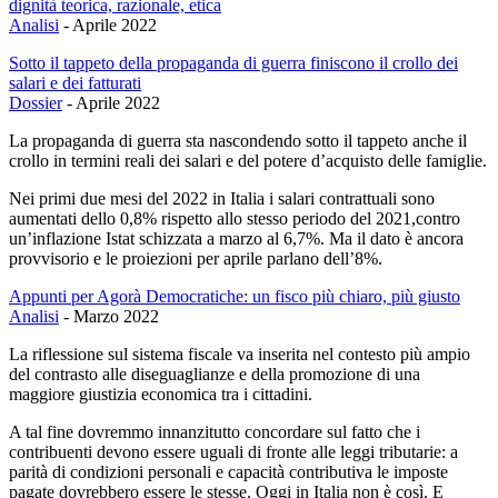
dignità teorica, razionale, etica
Analisi
-
Aprile 2022
Sotto il tappeto della propaganda di guerra finiscono il crollo dei
salari e dei fatturati
Dossier
-
Aprile 2022
La propaganda di guerra sta nascondendo sotto il tappeto anche il
crollo in termini reali dei salari e del potere d’acquisto delle famiglie.
Nei primi due mesi del 2022 in Italia i salari contrattuali sono
aumentati dello 0,8% rispetto allo stesso periodo del 2021,contro
un’inflazione Istat schizzata a marzo al 6,7%. Ma il dato è ancora
provvisorio e le proiezioni per aprile parlano dell’8%.
Appunti per Agorà Democratiche: un fisco più chiaro, più giusto
Analisi
-
Marzo 2022
La riflessione sul sistema fiscale va inserita nel contesto più ampio
del contrasto alle diseguaglianze e della promozione di una
maggiore giustizia economica tra i cittadini.
A tal fine dovremmo innanzitutto concordare sul fatto che i
contribuenti devono essere uguali di fronte alle leggi tributarie: a
parità di condizioni personali e capacità contributiva le imposte
pagate dovrebbero essere le stesse. Oggi in Italia non è così. E