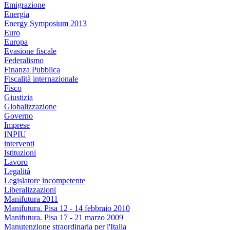
Emigrazione
Energia
Energy Symposium 2013
Euro
Europa
Evasione fiscale
Federalismo
Finanza Pubblica
Fiscalità internazionale
Fisco
Giustizia
Globalizzazione
Governo
Imprese
INPIU
interventi
Istituzioni
Lavoro
Legalità
Legislatore incompetente
Liberalizzazioni
Manifutura 2011
Manifutura. Pisa 12 - 14 febbraio 2010
Manifutura. Pisa 17 - 21 marzo 2009
Manutenzione straordinaria per l'Italia