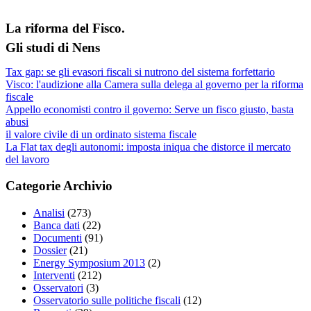
La riforma del Fisco.
Gli studi di Nens
Tax gap: se gli evasori fiscali si nutrono del sistema forfettario
Visco: l'audizione alla Camera sulla delega al governo per la riforma
fiscale
Appello economisti contro il governo: Serve un fisco giusto, basta
abusi
il valore civile di un ordinato sistema fiscale
La Flat tax degli autonomi: imposta iniqua che distorce il mercato
del lavoro
Categorie Archivio
Analisi
(273)
Banca dati
(22)
Documenti
(91)
Dossier
(21)
Energy Symposium 2013
(2)
Interventi
(212)
Osservatori
(3)
Osservatorio sulle politiche fiscali
(12)