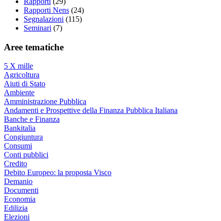
Rapporti
(29)
Rapporti Nens
(24)
Segnalazioni
(115)
Seminari
(7)
Aree tematiche
5 X mille
Agricoltura
Aiuti di Stato
Ambiente
Amministrazione Pubblica
Andamenti e Prospettive della Finanza Pubblica Italiana
Banche e Finanza
Bankitalia
Congiuntura
Consumi
Conti pubblici
Credito
Debito Europeo: la proposta Visco
Demanio
Documenti
Economia
Edilizia
Elezioni