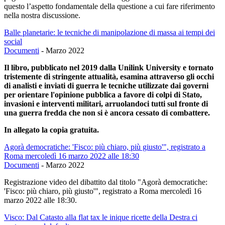
questo l’aspetto fondamentale della questione a cui fare riferimento
nella nostra discussione.
Balle planetarie: le tecniche di manipolazione di massa ai tempi dei
social
Documenti
-
Marzo 2022
Il libro, pubblicato nel 2019 dalla Unilink University e tornato
tristemente di stringente attualità, esamina attraverso gli occhi
di analisti e inviati di guerra le tecniche utilizzate dai governi
per orientare l'opinione pubblica a favore di colpi di Stato,
invasioni e interventi militari, arruolandoci tutti sul fronte di
una guerra fredda che non si è ancora cessato di combattere.
In allegato la copia gratuita.
Agorà democratiche: 'Fisco: più chiaro, più giusto'", registrato a
Roma mercoledì 16 marzo 2022 alle 18:30
Documenti
-
Marzo 2022
Registrazione video del dibattito dal titolo "Agorà democratiche:
'Fisco: più chiaro, più giusto'", registrato a Roma mercoledì 16
marzo 2022 alle 18:30.
Visco: Dal Catasto alla flat tax le inique ricette della Destra ci