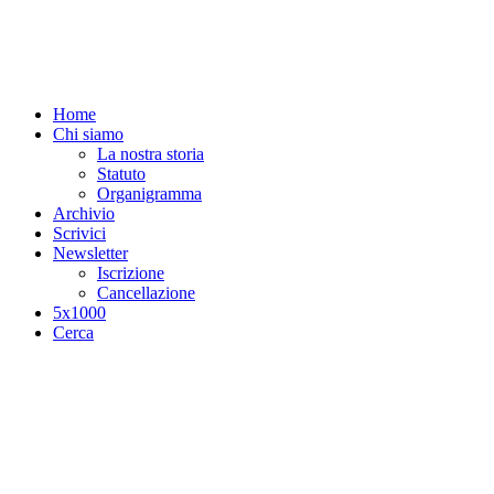
Salta al contenuto principale
Home
Chi siamo
La nostra storia
Statuto
Organigramma
Archivio
Scrivici
Newsletter
Iscrizione
Cancellazione
5x1000
Cerca