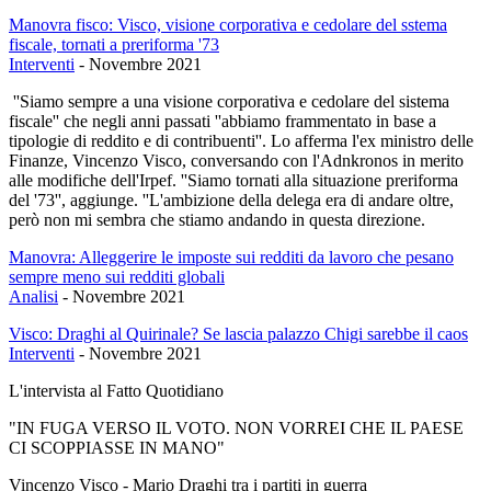
Manovra fisco: Visco, visione corporativa e cedolare del sstema
fiscale, tornati a preriforma '73
Interventi
-
Novembre 2021
''Siamo sempre a una visione corporativa e cedolare del sistema
fiscale'' che negli anni passati ''abbiamo frammentato in base a
tipologie di reddito e di contribuenti''. Lo afferma l'ex ministro delle
Finanze, Vincenzo Visco, conversando con l'Adnkronos in merito
alle modifiche dell'Irpef. ''Siamo tornati alla situazione preriforma
del '73'', aggiunge. ''L'ambizione della delega era di andare oltre,
però non mi sembra che stiamo andando in questa direzione.
Manovra: Alleggerire le imposte sui redditi da lavoro che pesano
sempre meno sui redditi globali
Analisi
-
Novembre 2021
Visco: Draghi al Quirinale? Se lascia palazzo Chigi sarebbe il caos
Interventi
-
Novembre 2021
L'intervista al Fatto Quotidiano
"IN FUGA VERSO IL VOTO. NON VORREI CHE IL PAESE
CI SCOPPIASSE IN MANO"
Vincenzo Visco - Mario Draghi tra i partiti in guerra