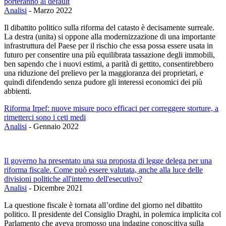
porteranno al default
Analisi
-
Marzo 2022
Il dibattito politico sulla riforma del catasto è decisamente surreale.
La destra (unita) si oppone alla modernizzazione di una importante
infrastruttura del Paese per il rischio che essa possa essere usata in
futuro per consentire una più equilibrata tassazione degli immobili,
ben sapendo che i nuovi estimi, a parità di gettito, consentirebbero
una riduzione del prelievo per la maggioranza dei proprietari, e
quindi difendendo senza pudore gli interessi economici dei più
abbienti.
Riforma Irpef: nuove misure poco efficaci per correggere storture, a
rimetterci sono i ceti medi
Analisi
-
Gennaio 2022
Il governo ha presentato una sua proposta di legge delega per una
riforma fiscale. Come può essere valutata, anche alla luce delle
divisioni politiche all'interno dell'esecutivo?
Analisi
-
Dicembre 2021
La questione fiscale è tornata all’ordine del giorno nel dibattito
politico. Il presidente del Consiglio Draghi, in polemica implicita col
Parlamento che aveva promosso una indagine conoscitiva sulla