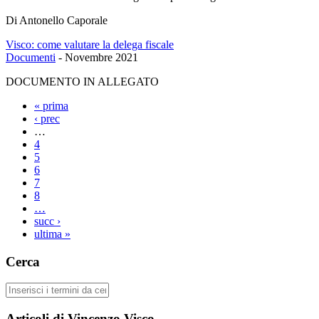
Di Antonello Caporale
Visco: come valutare la delega fiscale
Documenti
-
Novembre 2021
DOCUMENTO IN ALLEGATO
« prima
‹ prec
Pagine
…
4
5
6
7
8
…
succ ›
ultima »
Cerca
Cerca
Articoli di Vincenzo Visco