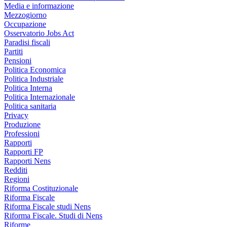
Media e informazione
Mezzogiorno
Occupazione
Osservatorio Jobs Act
Paradisi fiscali
Partiti
Pensioni
Politica Economica
Politica Industriale
Politica Interna
Politica Internazionale
Politica sanitaria
Privacy
Produzione
Professioni
Rapporti
Rapporti FP
Rapporti Nens
Redditi
Regioni
Riforma Costituzionale
Riforma Fiscale
Riforma Fiscale studi Nens
Riforma Fiscale. Studi di Nens
Riforme