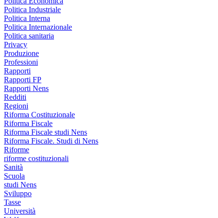
Politica Economica
Politica Industriale
Politica Interna
Politica Internazionale
Politica sanitaria
Privacy
Produzione
Professioni
Rapporti
Rapporti FP
Rapporti Nens
Redditi
Regioni
Riforma Costituzionale
Riforma Fiscale
Riforma Fiscale studi Nens
Riforma Fiscale. Studi di Nens
Riforme
riforme costituzionali
Sanità
Scuola
studi Nens
Sviluppo
Tasse
Università