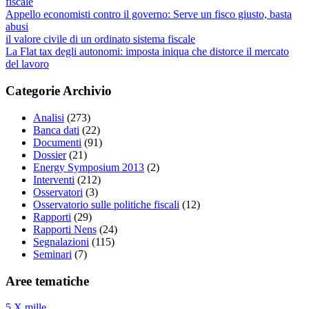
fiscale
Appello economisti contro il governo: Serve un fisco giusto, basta
abusi
il valore civile di un ordinato sistema fiscale
La Flat tax degli autonomi: imposta iniqua che distorce il mercato
del lavoro
Categorie Archivio
Analisi
(273)
Banca dati
(22)
Documenti
(91)
Dossier
(21)
Energy Symposium 2013
(2)
Interventi
(212)
Osservatori
(3)
Osservatorio sulle politiche fiscali
(12)
Rapporti
(29)
Rapporti Nens
(24)
Segnalazioni
(115)
Seminari
(7)
Aree tematiche
5 X mille