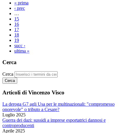
« prima
‹ prec
…
15
16
17
18
19
succ ›
ultima »
Cerca
Cerca
Articoli di Vincenzo Visco
La deroga G7 agli Usa per le multinazionali: "compromesso
onorevole" o tributo a Cesare?
Luglio 2025
Guerra dei dazi: sussidi a imprese esportatrici dannosi e
controproducenti
Aprile 2025