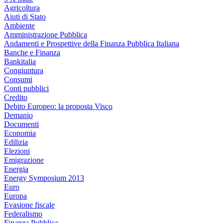
Agricoltura
Aiuti di Stato
Ambiente
Amministrazione Pubblica
Andamenti e Prospettive della Finanza Pubblica Italiana
Banche e Finanza
Bankitalia
Congiuntura
Consumi
Conti pubblici
Credito
Debito Europeo: la proposta Visco
Demanio
Documenti
Economia
Edilizia
Elezioni
Emigrazione
Energia
Energy Symposium 2013
Euro
Europa
Evasione fiscale
Federalismo
Finanza Pubblica