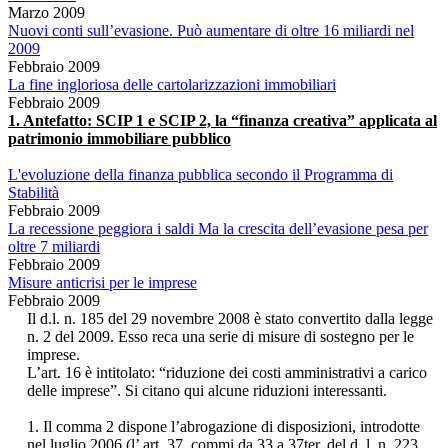
Marzo 2009
Nuovi conti sull’evasione. Può aumentare di oltre 16 miliardi nel
2009
Febbraio 2009
La fine ingloriosa delle cartolarizzazioni immobiliari
Febbraio 2009
1. Antefatto: SCIP 1 e SCIP 2, la “finanza creativa” applicata al
patrimonio immobiliare pubblico
L'evoluzione della finanza pubblica secondo il Programma di
Stabilità
Febbraio 2009
La recessione peggiora i saldi Ma la crescita dell’evasione pesa per
oltre 7 miliardi
Febbraio 2009
Misure anticrisi per le imprese
Febbraio 2009
Il d.l. n. 185 del 29 novembre 2008 è stato convertito dalla legge
n. 2 del 2009. Esso reca una serie di misure di sostegno per le
imprese.
L’art. 16 è intitolato: “riduzione dei costi amministrativi a carico
delle imprese”. Si citano qui alcune riduzioni interessanti.
1. Il comma 2 dispone l’abrogazione di disposizioni, introdotte
nel luglio 2006 (l’ art. 37, commi da 33 a 37ter, del d. l. n. 223