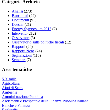
Categorie Archivio
Analisi
(273)
Banca dati
(22)
Documenti
(91)
Dossier
(21)
Energy Symposium 2013
(2)
Interventi
(212)
Osservatori
(3)
Osservatorio sulle politiche fiscali
(12)
Rapporti
(29)
Rapporti Nens
(24)
Segnalazioni
(115)
Seminari
(7)
Aree tematiche
5 X mille
Agricoltura
Aiuti di Stato
Ambiente
Amministrazione Pubblica
Andamenti e Prospettive della Finanza Pubblica Italiana
Banche e Finanza
Bankitalia