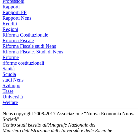
Professioni
Rapporti
Rapporti FP
Rapporti Nens
Redditi
Regioni
Riforma Costituzionale
Riforma Fiscale
Riforma Fiscale studi Nens
Riforma Fiscale. Studi di Nens
Riforme
riforme costituzionali
Sanità
Scuola
studi Nens
Sviluppo
Tasse
Università
Welfare
Nens copyright 2008-2017 Associazione “Nuova Economia Nuova
Società”
Centro studi iscritto all'Anagrafe Nazionale del
Ministero dell'Istruzione dell'Università e delle Ricerche