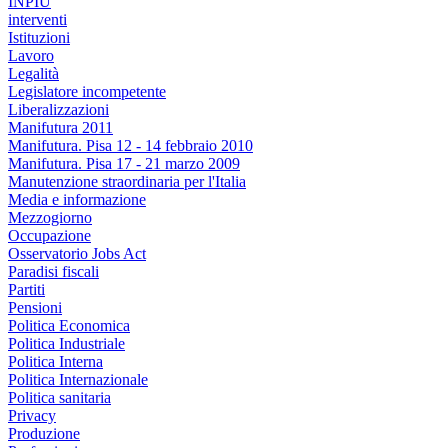
INPIU
interventi
Istituzioni
Lavoro
Legalità
Legislatore incompetente
Liberalizzazioni
Manifutura 2011
Manifutura. Pisa 12 - 14 febbraio 2010
Manifutura. Pisa 17 - 21 marzo 2009
Manutenzione straordinaria per l'Italia
Media e informazione
Mezzogiorno
Occupazione
Osservatorio Jobs Act
Paradisi fiscali
Partiti
Pensioni
Politica Economica
Politica Industriale
Politica Interna
Politica Internazionale
Politica sanitaria
Privacy
Produzione