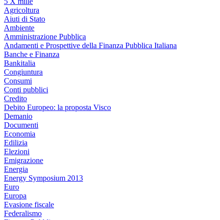
5 X mille
Agricoltura
Aiuti di Stato
Ambiente
Amministrazione Pubblica
Andamenti e Prospettive della Finanza Pubblica Italiana
Banche e Finanza
Bankitalia
Congiuntura
Consumi
Conti pubblici
Credito
Debito Europeo: la proposta Visco
Demanio
Documenti
Economia
Edilizia
Elezioni
Emigrazione
Energia
Energy Symposium 2013
Euro
Europa
Evasione fiscale
Federalismo