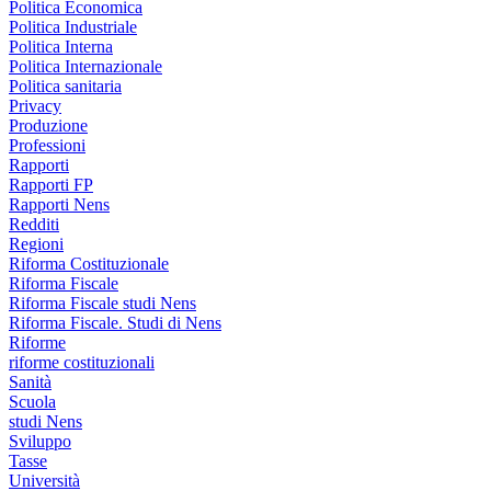
Politica Economica
Politica Industriale
Politica Interna
Politica Internazionale
Politica sanitaria
Privacy
Produzione
Professioni
Rapporti
Rapporti FP
Rapporti Nens
Redditi
Regioni
Riforma Costituzionale
Riforma Fiscale
Riforma Fiscale studi Nens
Riforma Fiscale. Studi di Nens
Riforme
riforme costituzionali
Sanità
Scuola
studi Nens
Sviluppo
Tasse
Università