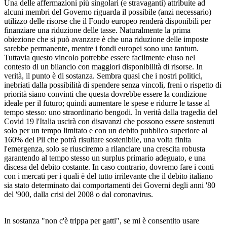
Una delle affermazioni più singolari (e stravaganti) attribuite ad
alcuni membri del Governo riguarda il possibile (anzi necessario)
utilizzo delle risorse che il Fondo europeo renderà disponibili per
finanziare una riduzione delle tasse. Naturalmente la prima
obiezione che si può avanzare è che una riduzione delle imposte
sarebbe permanente, mentre i fondi europei sono una tantum.
Tuttavia questo vincolo potrebbe essere facilmente eluso nel
contesto di un bilancio con maggiori disponibilità di risorse. In
verità, il punto è di sostanza. Sembra quasi che i nostri politici,
inebriati dalla possibilità di spendere senza vincoli, freni o rispetto di
priorità siano convinti che questa dovrebbe essere la condizione
ideale per il futuro; quindi aumentare le spese e ridurre le tasse al
tempo stesso: uno straordinario bengodi. In verità dalla tragedia del
Covid 19 l'Italia uscirà con disavanzi che possono essere sostenuti
solo per un tempo limitato e con un debito pubblico superiore al
160% del Pil che potrà risultare sostenibile, una volta finita
l'emergenza, solo se riusciremo a rilanciare una crescita robusta
garantendo al tempo stesso un surplus primario adeguato, e una
discesa del debito costante. In caso contrario, dovremo fare i conti
con i mercati per i quali è del tutto irrilevante che il debito italiano
sia stato determinato dai comportamenti dei Governi degli anni '80
del '900, dalla crisi del 2008 o dal coronavirus.
In sostanza "non c'è trippa per gatti", se mi è consentito usare