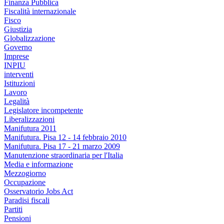
Finanza Pubblica
Fiscalità internazionale
Fisco
Giustizia
Globalizzazione
Governo
Imprese
INPIU
interventi
Istituzioni
Lavoro
Legalità
Legislatore incompetente
Liberalizzazioni
Manifutura 2011
Manifutura. Pisa 12 - 14 febbraio 2010
Manifutura. Pisa 17 - 21 marzo 2009
Manutenzione straordinaria per l'Italia
Media e informazione
Mezzogiorno
Occupazione
Osservatorio Jobs Act
Paradisi fiscali
Partiti
Pensioni