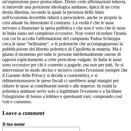
un'espressione poco protocollare. Dietro certe affermazioni tuttavia,
si intravede una posizione ideologica antitasse, tipica di un certa
destra liberista, secondo la quale la presenza dello Stato
nell'economia dovrebbe ridursi a prescindere, anche se proprio la
crisi attuale ha dimostrato il contrario. La verità è che le tasse
servono a finanziare la spesa pubblica e che non è vero che le tasse
in Italia siano nel complesso eccessive. Non vorrei ricordare l'ironia
con cui fu accolta l'affermazione del compianto Padoa Schioppa
circa le tasse "bellissime", o le polemiche che accompagnarono la
pubblicazione del libretto polemico di Cipolletta in materia. Ma è
giunto il momento per tutte le persone intellettualmente oneste di
opporsi esplicitamente a certe pericolose vulgate. In Italia le tasse
sono eccessive per chi è costretto a pagarle, ma non per tutti. Se si
intervenisse in modo deciso e incisivo contro l'evasione (sempre che
il Garante della Privacy si decida a consentirlo), e si
ridimensionassero le spese fiscali ci sarebbero ampi margini per
ridurre le tasse ai contribuenti onesti e alle imprese. In realtà la
polemica antitasse serve solo a legittimare l'evasione e a facilitare
l'elargizione di bonus a lobbies e questuanti vari, comprando così
voti e consenso.
Leave a comment
Il tuo nome