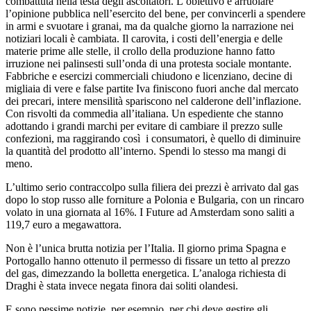
combattuta nella testa degli ascoltatori. L’obiettivo è arruolare
l’opinione pubblica nell’esercito del bene, per convincerli a spendere
in armi e svuotare i granai, ma da qualche giorno la narrazione nei
notiziari locali è cambiata. Il carovita, i costi dell’energia e delle
materie prime alle stelle, il crollo della produzione hanno fatto
irruzione nei palinsesti sull’onda di una protesta sociale montante.
Fabbriche e esercizi commerciali chiudono e licenziano, decine di
migliaia di vere e false partite Iva finiscono fuori anche dal mercato
dei precari, intere mensilità spariscono nel calderone dell’inflazione.
Con risvolti da commedia all’italiana. Un espediente che stanno
adottando i grandi marchi per evitare di cambiare il prezzo sulle
confezioni, ma raggirando così i consumatori, è quello di diminuire
la quantità del prodotto all’interno. Spendi lo stesso ma mangi di
meno.
L’ultimo serio contraccolpo sulla filiera dei prezzi è arrivato dal gas
dopo lo stop russo alle forniture a Polonia e Bulgaria, con un rincaro
volato in una giornata al 16%. I Future ad Amsterdam sono saliti a
119,7 euro a megawattora.
Non è l’unica brutta notizia per l’Italia. Il giorno prima Spagna e
Portogallo hanno ottenuto il permesso di fissare un tetto al prezzo
del gas, dimezzando la bolletta energetica. L’analoga richiesta di
Draghi è stata invece negata finora dai soliti olandesi.
E sono pessime notizie, per esempio, per chi deve gestire gli