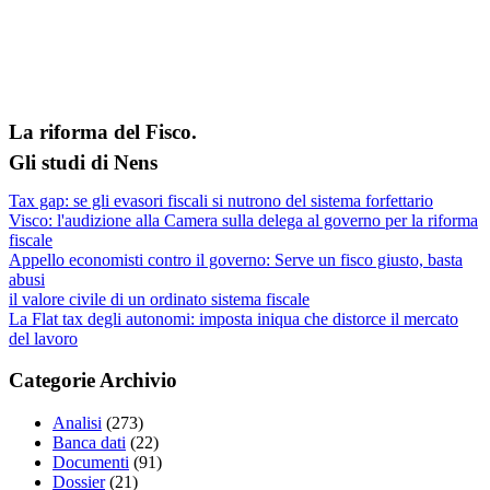
La riforma del Fisco.
Gli studi di Nens
Tax gap: se gli evasori fiscali si nutrono del sistema forfettario
Visco: l'audizione alla Camera sulla delega al governo per la riforma
fiscale
Appello economisti contro il governo: Serve un fisco giusto, basta
abusi
il valore civile di un ordinato sistema fiscale
La Flat tax degli autonomi: imposta iniqua che distorce il mercato
del lavoro
Categorie Archivio
Analisi
(273)
Banca dati
(22)
Documenti
(91)
Dossier
(21)