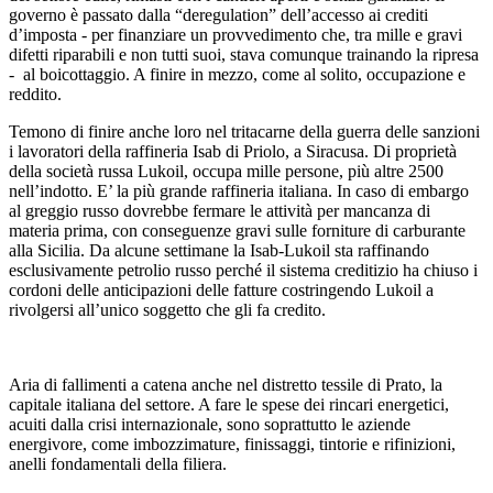
governo è passato dalla “deregulation” dell’accesso ai crediti
d’imposta - per finanziare un provvedimento che, tra mille e gravi
difetti riparabili e non tutti suoi, stava comunque trainando la ripresa
- al boicottaggio. A finire in mezzo, come al solito, occupazione e
reddito.
Temono di finire anche loro nel tritacarne della guerra delle sanzioni
i lavoratori della raffineria Isab di Priolo, a Siracusa. Di proprietà
della società russa Lukoil, occupa mille persone, più altre 2500
nell’indotto. E’ la più grande raffineria italiana. In caso di embargo
al greggio russo dovrebbe fermare le attività per mancanza di
materia prima, con conseguenze gravi sulle forniture di carburante
alla Sicilia. Da alcune settimane la Isab-Lukoil sta raffinando
esclusivamente petrolio russo perché il sistema creditizio ha chiuso i
cordoni delle anticipazioni delle fatture costringendo Lukoil a
rivolgersi all’unico soggetto che gli fa credito.
Aria di fallimenti a catena anche nel distretto tessile di Prato, la
capitale italiana del settore. A fare le spese dei rincari energetici,
acuiti dalla crisi internazionale, sono soprattutto le aziende
energivore, come imbozzimature, finissaggi, tintorie e rifinizioni,
anelli fondamentali della filiera.