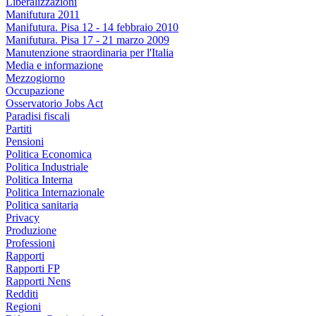
Liberalizzazioni
Manifutura 2011
Manifutura. Pisa 12 - 14 febbraio 2010
Manifutura. Pisa 17 - 21 marzo 2009
Manutenzione straordinaria per l'Italia
Media e informazione
Mezzogiorno
Occupazione
Osservatorio Jobs Act
Paradisi fiscali
Partiti
Pensioni
Politica Economica
Politica Industriale
Politica Interna
Politica Internazionale
Politica sanitaria
Privacy
Produzione
Professioni
Rapporti
Rapporti FP
Rapporti Nens
Redditi
Regioni