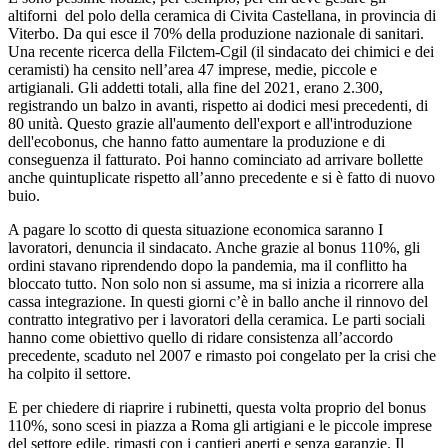
altiforni del polo della ceramica di Civita Castellana, in provincia di
Viterbo. Da qui esce il 70% della produzione nazionale di sanitari.
Una recente ricerca della Filctem-Cgil (il sindacato dei chimici e dei
ceramisti) ha censito nell’area 47 imprese, medie, piccole e
artigianali. Gli addetti totali, alla fine del 2021, erano 2.300,
registrando un balzo in avanti, rispetto ai dodici mesi precedenti, di
80 unità. Questo grazie all'aumento dell'export e all'introduzione
dell'ecobonus, che hanno fatto aumentare la produzione e di
conseguenza il fatturato. Poi hanno cominciato ad arrivare bollette
anche quintuplicate rispetto all’anno precedente e si è fatto di nuovo
buio.
A pagare lo scotto di questa situazione economica saranno I
lavoratori, denuncia il sindacato. Anche grazie al bonus 110%, gli
ordini stavano riprendendo dopo la pandemia, ma il conflitto ha
bloccato tutto. Non solo non si assume, ma si inizia a ricorrere alla
cassa integrazione. In questi giorni c’è in ballo anche il rinnovo del
contratto integrativo per i lavoratori della ceramica. Le parti sociali
hanno come obiettivo quello di ridare consistenza all’accordo
precedente, scaduto nel 2007 e rimasto poi congelato per la crisi che
ha colpito il settore.
E per chiedere di riaprire i rubinetti, questa volta proprio del bonus
110%, sono scesi in piazza a Roma gli artigiani e le piccole imprese
del settore edile, rimasti con i cantieri aperti e senza garanzie. Il