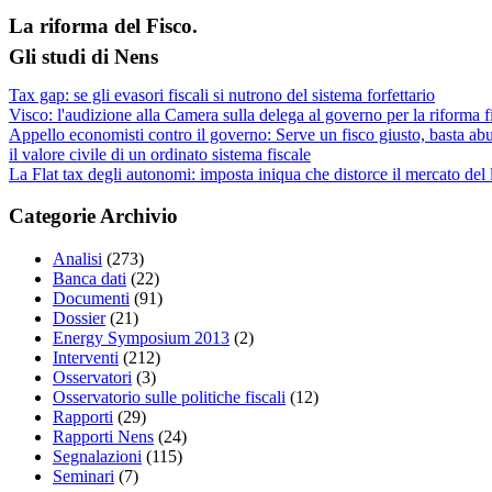
La riforma del Fisco.
Gli studi di Nens
Tax gap: se gli evasori fiscali si nutrono del sistema forfettario
Visco: l'audizione alla Camera sulla delega al governo per la riforma f
Appello economisti contro il governo: Serve un fisco giusto, basta abu
il valore civile di un ordinato sistema fiscale
La Flat tax degli autonomi: imposta iniqua che distorce il mercato del
Categorie Archivio
Analisi
(273)
Banca dati
(22)
Documenti
(91)
Dossier
(21)
Energy Symposium 2013
(2)
Interventi
(212)
Osservatori
(3)
Osservatorio sulle politiche fiscali
(12)
Rapporti
(29)
Rapporti Nens
(24)
Segnalazioni
(115)
Seminari
(7)