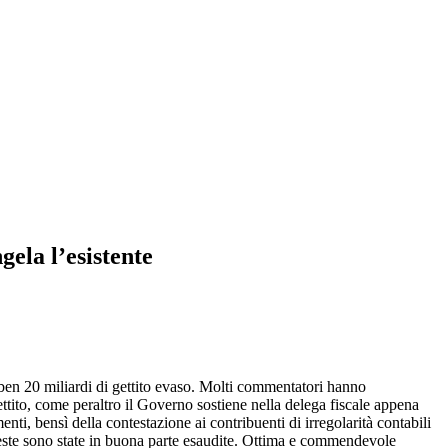
ela l’esistente
i ben 20 miliardi di gettito evaso. Molti commentatori hanno
gettito, come peraltro il Governo sostiene nella delega fiscale appena
enti, bensì della contestazione ai contribuenti di irregolarità contabili
ichieste sono state in buona parte esaudite. Ottima e commendevole