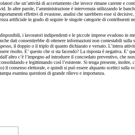
colatori che un’attività di accertamento che invece rimane carente e contin
ovid. In altre parole, l’amministrazione è intervenuta utilizzando le ban
comportamenti effettivi di evasione, analisi che sarebbero esse sì decisi
nza artificiale in grado di seguire le singole categorie di contribuenti 
 disponibili, i lavoratori indipendenti e le piccole imprese evadono in me
anche dati consentirebbe di ottenere informazioni non contestabili sulla s
spesso, il doppio o il triplo di quanto dichiarato e versato. L’intera atti
ere risolto. E’ questo che si sta facendo? La risposta è negativa. E’ que
 dall’altro c’è l’impegno ad introdurre il concordato preventivo, che non
, consolidando e legittimando così l’esistente. Si tenga presente, inoltre, 
 il consenso elettorale, e quindi si può essere alquanto scettici sulla vo
stampa esamina questioni di grande rilievo e importanza.