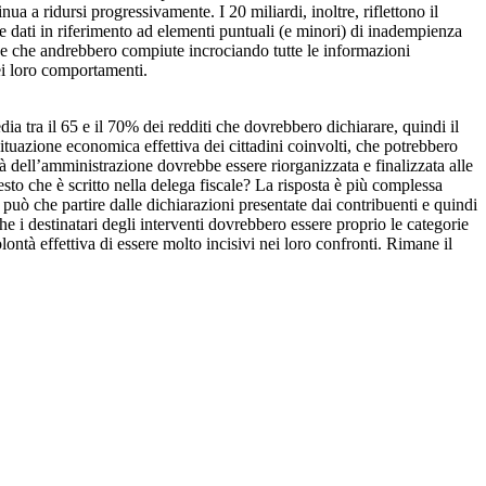
ua a ridursi progressivamente. I 20 miliardi, inoltre, riflettono il
che dati in riferimento ad elementi puntuali (e minori) di inadempienza
ve, e che andrebbero compiute incrociando tutte le informazioni
nei loro comportamenti.
dia tra il 65 e il 70% dei redditi che dovrebbero dichiarare, quindi il
ituazione economica effettiva dei cittadini coinvolti, che potrebbero
vità dell’amministrazione dovrebbe essere riorganizzata e finalizzata alle
sto che è scritto nella delega fiscale? La risposta è più complessa
 può che partire dalle dichiarazioni presentate dai contribuenti e quindi
che i destinatari degli interventi dovrebbero essere proprio le categorie
lontà effettiva di essere molto incisivi nei loro confronti. Rimane il