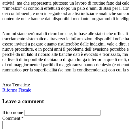
attività, ma che rappresenta piuttosto un lavoro di routine fatto dai cal
“rimbalzo” di controlli effettuati dopo un paio d’anni di stasi per il C
dei contribuenti, e non in seguito ad analisi indiziarie analitiche sui 
contenute nelle banche dati disponibili mediante programmi di intellige
Non mi stancherò mai di ricordare che, in base alle statistiche ufficiali
tracciamento sistematico attraverso le informazioni disponibili nelle b
essere invitati a pagare quanto risulterebbe dalle indagini, vale a dire, 
nuove procedure, e in pochi anni il problema dell’evasione potrebbe ess
perché da un lato il ricorso alle banche dati è evocato e teorizzato, ma
da livelli di imponibile dichiarato di gran lunga inferiori a quelli reali
di cui maggiormente i partiti di maggioranza hanno richiesto (e ottenuto)
rammarico per la superficialità (se non la condiscendenza) con cui la 
Area Tematica:
Riforma Fiscale
Leave a comment
Il tuo nome
Comment
*