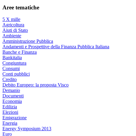
Aree tematiche
5 X mille
Agricoltura
Aiuti di Stato
Ambiente
Amministrazione Pubblica
Andamenti e Prospettive della Finanza Pubblica Italiana
Banche e Finanza
Bankitalia
Congiuntura
Consumi
Conti pubblici
Credito
Debito Europeo: la proposta Visco
Demanio
Documenti
Economia
Edilizia
Elezioni
Emigrazione
Energia
Energy Symposium 2013
Euro