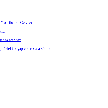
" o tributo a Cesare?
enti
a senza web tax
, più del tax gap che resta a 85 mld