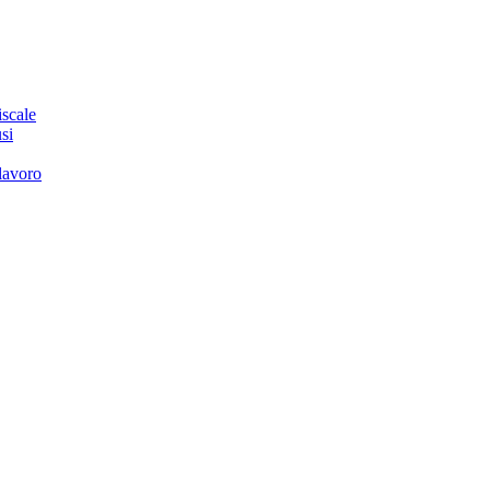
iscale
si
 lavoro