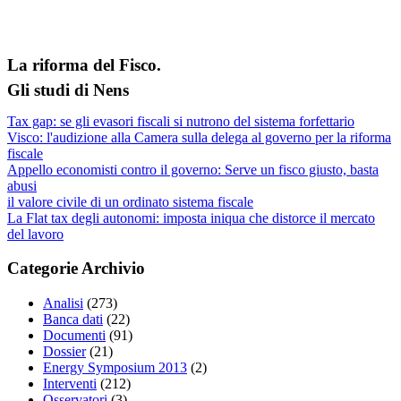
La riforma del Fisco.
Gli studi di Nens
Tax gap: se gli evasori fiscali si nutrono del sistema forfettario
Visco: l'audizione alla Camera sulla delega al governo per la riforma
fiscale
Appello economisti contro il governo: Serve un fisco giusto, basta
abusi
il valore civile di un ordinato sistema fiscale
La Flat tax degli autonomi: imposta iniqua che distorce il mercato
del lavoro
Categorie Archivio
Analisi
(273)
Banca dati
(22)
Documenti
(91)
Dossier
(21)
Energy Symposium 2013
(2)
Interventi
(212)
Osservatori
(3)