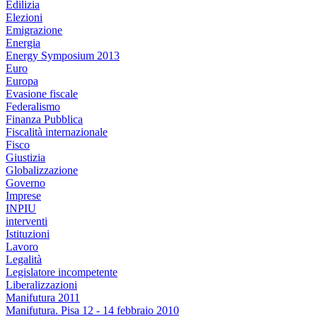
Edilizia
Elezioni
Emigrazione
Energia
Energy Symposium 2013
Euro
Europa
Evasione fiscale
Federalismo
Finanza Pubblica
Fiscalità internazionale
Fisco
Giustizia
Globalizzazione
Governo
Imprese
INPIU
interventi
Istituzioni
Lavoro
Legalità
Legislatore incompetente
Liberalizzazioni
Manifutura 2011
Manifutura. Pisa 12 - 14 febbraio 2010