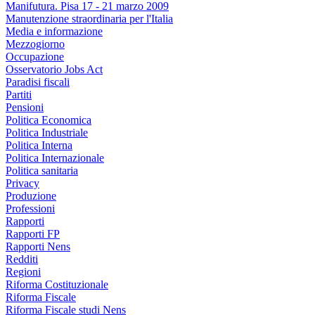
Manifutura. Pisa 17 - 21 marzo 2009
Manutenzione straordinaria per l'Italia
Media e informazione
Mezzogiorno
Occupazione
Osservatorio Jobs Act
Paradisi fiscali
Partiti
Pensioni
Politica Economica
Politica Industriale
Politica Interna
Politica Internazionale
Politica sanitaria
Privacy
Produzione
Professioni
Rapporti
Rapporti FP
Rapporti Nens
Redditi
Regioni
Riforma Costituzionale
Riforma Fiscale
Riforma Fiscale studi Nens