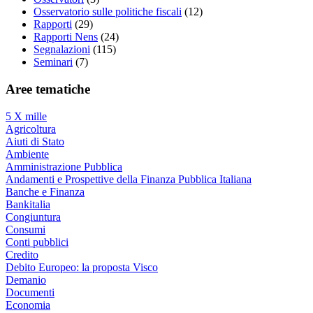
Osservatorio sulle politiche fiscali
(12)
Rapporti
(29)
Rapporti Nens
(24)
Segnalazioni
(115)
Seminari
(7)
Aree tematiche
5 X mille
Agricoltura
Aiuti di Stato
Ambiente
Amministrazione Pubblica
Andamenti e Prospettive della Finanza Pubblica Italiana
Banche e Finanza
Bankitalia
Congiuntura
Consumi
Conti pubblici
Credito
Debito Europeo: la proposta Visco
Demanio
Documenti
Economia