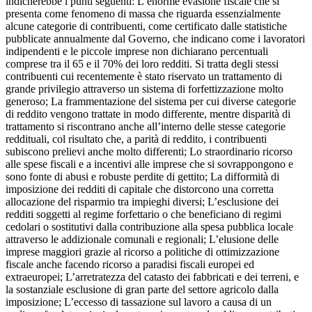
indicherebbe i punti seguenti: L’enorme evasione fiscale che si
presenta come fenomeno di massa che riguarda essenzialmente
alcune categorie di contribuenti, come certificato dalle statistiche
pubblicate annualmente dal Governo, che indicano come i lavoratori
indipendenti e le piccole imprese non dichiarano percentuali
comprese tra il 65 e il 70% dei loro redditi. Si tratta degli stessi
contribuenti cui recentemente è stato riservato un trattamento di
grande privilegio attraverso un sistema di forfettizzazione molto
generoso; La frammentazione del sistema per cui diverse categorie
di reddito vengono trattate in modo differente, mentre disparità di
trattamento si riscontrano anche all’interno delle stesse categorie
reddituali, col risultato che, a parità di reddito, i contribuenti
subiscono prelievi anche molto differenti; Lo straordinario ricorso
alle spese fiscali e a incentivi alle imprese che si sovrappongono e
sono fonte di abusi e robuste perdite di gettito; La difformità di
imposizione dei redditi di capitale che distorcono una corretta
allocazione del risparmio tra impieghi diversi; L’esclusione dei
redditi soggetti al regime forfettario o che beneficiano di regimi
cedolari o sostitutivi dalla contribuzione alla spesa pubblica locale
attraverso le addizionale comunali e regionali; L’elusione delle
imprese maggiori grazie al ricorso a politiche di ottimizzazione
fiscale anche facendo ricorso a paradisi fiscali europei ed
extraeuropei; L’arretratezza del catasto dei fabbricati e dei terreni, e
la sostanziale esclusione di gran parte del settore agricolo dalla
imposizione; L’eccesso di tassazione sul lavoro a causa di un