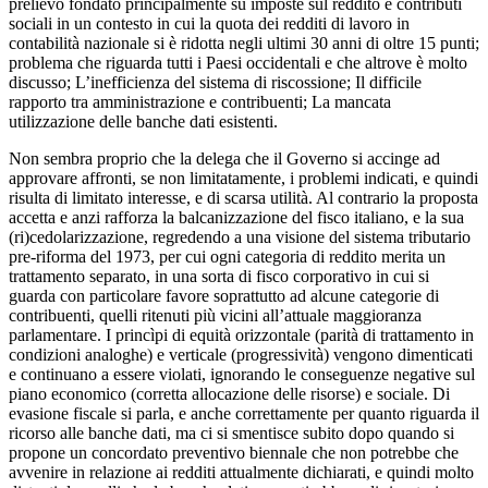
prelievo fondato principalmente su imposte sul reddito e contributi
sociali in un contesto in cui la quota dei redditi di lavoro in
contabilità nazionale si è ridotta negli ultimi 30 anni di oltre 15 punti;
problema che riguarda tutti i Paesi occidentali e che altrove è molto
discusso; L’inefficienza del sistema di riscossione; Il difficile
rapporto tra amministrazione e contribuenti; La mancata
utilizzazione delle banche dati esistenti.
Non sembra proprio che la delega che il Governo si accinge ad
approvare affronti, se non limitatamente, i problemi indicati, e quindi
risulta di limitato interesse, e di scarsa utilità. Al contrario la proposta
accetta e anzi rafforza la balcanizzazione del fisco italiano, e la sua
(ri)cedolarizzazione, regredendo a una visione del sistema tributario
pre-riforma del 1973, per cui ogni categoria di reddito merita un
trattamento separato, in una sorta di fisco corporativo in cui si
guarda con particolare favore soprattutto ad alcune categorie di
contribuenti, quelli ritenuti più vicini all’attuale maggioranza
parlamentare. I princìpi di equità orizzontale (parità di trattamento in
condizioni analoghe) e verticale (progressività) vengono dimenticati
e continuano a essere violati, ignorando le conseguenze negative sul
piano economico (corretta allocazione delle risorse) e sociale. Di
evasione fiscale si parla, e anche correttamente per quanto riguarda il
ricorso alle banche dati, ma ci si smentisce subito dopo quando si
propone un concordato preventivo biennale che non potrebbe che
avvenire in relazione ai redditi attualmente dichiarati, e quindi molto