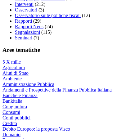
Interventi
(212)
Osservatori
(3)
Osservatorio sulle politiche fiscali
(12)
Rapporti
(29)
Rapporti Nens
(24)
Segnalazioni
(115)
Seminari
(7)
Aree tematiche
5 X mille
Agricoltura
Aiuti di Stato
Ambiente
Amministrazione Pubblica
Andamenti e Prospettive della Finanza Pubblica Italiana
Banche e Finanza
Bankitalia
Congiuntura
Consumi
Conti pubblici
Credito
Debito Europeo: la proposta Visco
Demanio