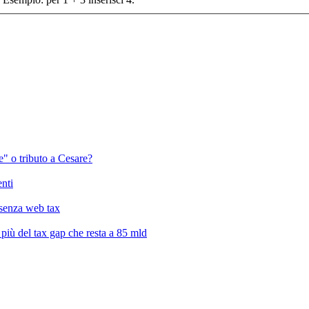
" o tributo a Cesare?
enti
a senza web tax
, più del tax gap che resta a 85 mld