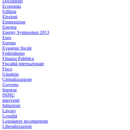
Documenti
Economia
Edilizia
Elezioni
Emigrazione
Energia
Energy Symposium 2013
Euro
Europa
Evasione fiscale
Federalismo
Finanza Pubblica
Fiscalità internazionale
Fisco
Giustizia
Globalizzazione
Governo
Imprese
INPIU
interventi
Istituzioni
Lavoro
Legalità
Legislatore incompetente
Liberalizzazioni