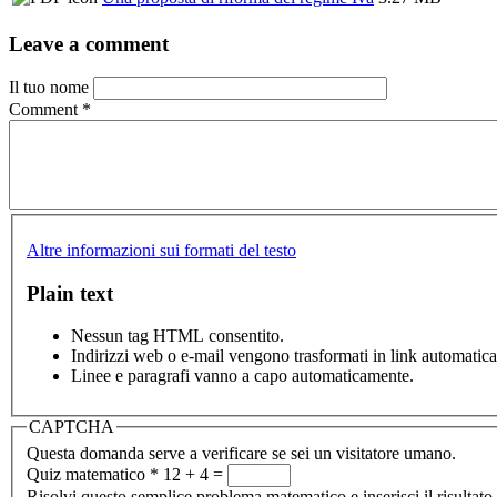
Leave a comment
Il tuo nome
Comment
*
Altre informazioni sui formati del testo
Plain text
Nessun tag HTML consentito.
Indirizzi web o e-mail vengono trasformati in link automatic
Linee e paragrafi vanno a capo automaticamente.
CAPTCHA
Questa domanda serve a verificare se sei un visitatore umano.
Quiz matematico
*
12 + 4 =
Risolvi questo semplice problema matematico e inserisci il risultato.