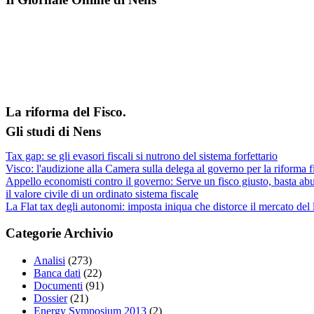
La riforma del Fisco.
Gli studi di Nens
Tax gap: se gli evasori fiscali si nutrono del sistema forfettario
Visco: l'audizione alla Camera sulla delega al governo per la riforma f
Appello economisti contro il governo: Serve un fisco giusto, basta abu
il valore civile di un ordinato sistema fiscale
La Flat tax degli autonomi: imposta iniqua che distorce il mercato del
Categorie Archivio
Analisi
(273)
Banca dati
(22)
Documenti
(91)
Dossier
(21)
Energy Symposium 2013
(2)