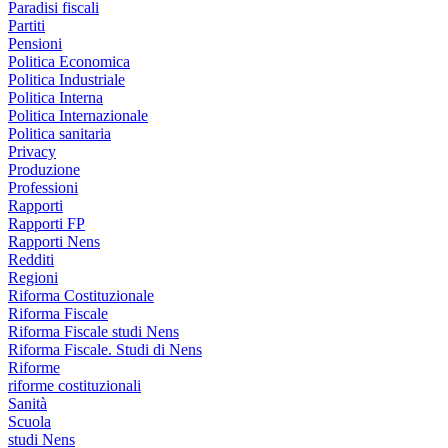
Paradisi fiscali
Partiti
Pensioni
Politica Economica
Politica Industriale
Politica Interna
Politica Internazionale
Politica sanitaria
Privacy
Produzione
Professioni
Rapporti
Rapporti FP
Rapporti Nens
Redditi
Regioni
Riforma Costituzionale
Riforma Fiscale
Riforma Fiscale studi Nens
Riforma Fiscale. Studi di Nens
Riforme
riforme costituzionali
Sanità
Scuola
studi Nens