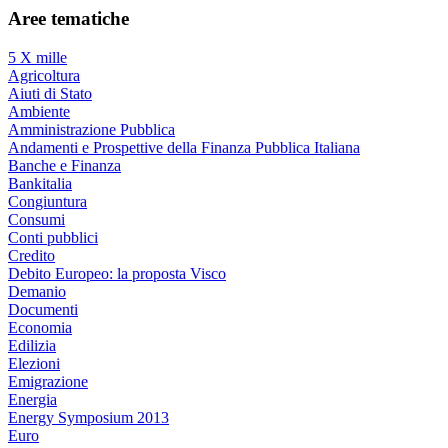
Aree tematiche
5 X mille
Agricoltura
Aiuti di Stato
Ambiente
Amministrazione Pubblica
Andamenti e Prospettive della Finanza Pubblica Italiana
Banche e Finanza
Bankitalia
Congiuntura
Consumi
Conti pubblici
Credito
Debito Europeo: la proposta Visco
Demanio
Documenti
Economia
Edilizia
Elezioni
Emigrazione
Energia
Energy Symposium 2013
Euro