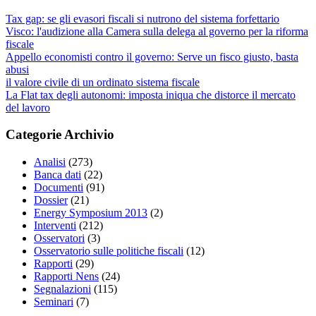
Tax gap: se gli evasori fiscali si nutrono del sistema forfettario
Visco: l'audizione alla Camera sulla delega al governo per la riforma
fiscale
Appello economisti contro il governo: Serve un fisco giusto, basta
abusi
il valore civile di un ordinato sistema fiscale
La Flat tax degli autonomi: imposta iniqua che distorce il mercato
del lavoro
Categorie Archivio
Analisi
(273)
Banca dati
(22)
Documenti
(91)
Dossier
(21)
Energy Symposium 2013
(2)
Interventi
(212)
Osservatori
(3)
Osservatorio sulle politiche fiscali
(12)
Rapporti
(29)
Rapporti Nens
(24)
Segnalazioni
(115)
Seminari
(7)