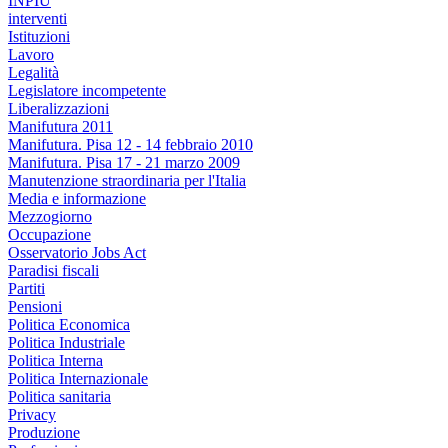
INPIU
interventi
Istituzioni
Lavoro
Legalità
Legislatore incompetente
Liberalizzazioni
Manifutura 2011
Manifutura. Pisa 12 - 14 febbraio 2010
Manifutura. Pisa 17 - 21 marzo 2009
Manutenzione straordinaria per l'Italia
Media e informazione
Mezzogiorno
Occupazione
Osservatorio Jobs Act
Paradisi fiscali
Partiti
Pensioni
Politica Economica
Politica Industriale
Politica Interna
Politica Internazionale
Politica sanitaria
Privacy
Produzione