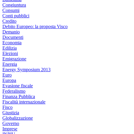
Congiuntura
Consumi
Conti pubblici
Credito
Debito Europeo: la proposta Visco
Demanio
Documenti
Economia
Edilizia
Elezioni
Emigrazione
Energia
Energy Symposium 2013
Euro
Europa
Evasione fiscale
Federalismo
Finanza Pubblica
Fiscalità internazionale
Fisco
Giustizia
Globalizzazione
Governo
Imprese