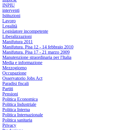
INPIU
interventi
Istituzioni
Lavoro
Legalità
Legislatore incompetente
Liberalizzazioni
Manifutura 2011
Manifutura. Pisa 12 - 14 febbraio 2010
Manifutura. Pisa 17 - 21 marzo 2009
Manutenzione straordinaria per l'Italia
Media e informazione
Mezzogiorno
Occupazione
Osservatorio Jobs Act
Paradisi fiscali
Partiti
Pensioni
Politica Economica
Politica Industriale
Politica Interna
Politica Internazionale
Politica sanitaria
Privacy