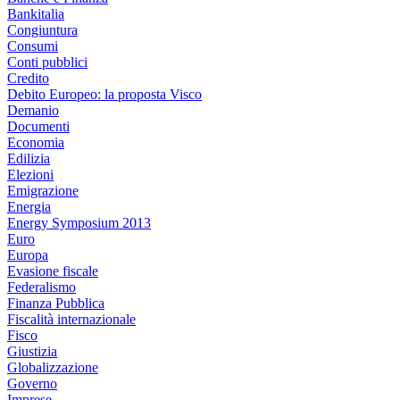
Bankitalia
Congiuntura
Consumi
Conti pubblici
Credito
Debito Europeo: la proposta Visco
Demanio
Documenti
Economia
Edilizia
Elezioni
Emigrazione
Energia
Energy Symposium 2013
Euro
Europa
Evasione fiscale
Federalismo
Finanza Pubblica
Fiscalità internazionale
Fisco
Giustizia
Globalizzazione
Governo
Imprese