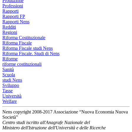
Produzione
Professioni
Rapporti
Rapporti FP
Rapporti Nens
Redditi
Regioni
Riforma Costituzionale
Riforma Fiscale
Riforma Fiscale studi Nens
Riforma Fiscale. Studi di Nens
Riforme
riforme costituzionali
Sanità
Scuola
studi Nens
Sviluppo
Tasse
Università
Welfare
Nens copyright 2008-2017 Associazione “Nuova Economia Nuova
Società”
Centro studi iscritto all'Anagrafe Nazionale del
Ministero dell'Istruzione dell'Università e delle Ricerche