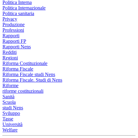
Politica Interna
Politica Internazionale
Politica sanitaria
Privacy
Produzione
Professioni
Rapporti
Rapporti FP
Rapporti Nens
Redditi
Regioni
Riforma Costituzionale
Riforma Fiscale
Riforma Fiscale studi Nens
Riforma Fiscale. Studi di Nens
Riforme
riforme costituzionali
Sanità
Scuola
studi Nens
Sviluppo
Tasse
Università
Welfare