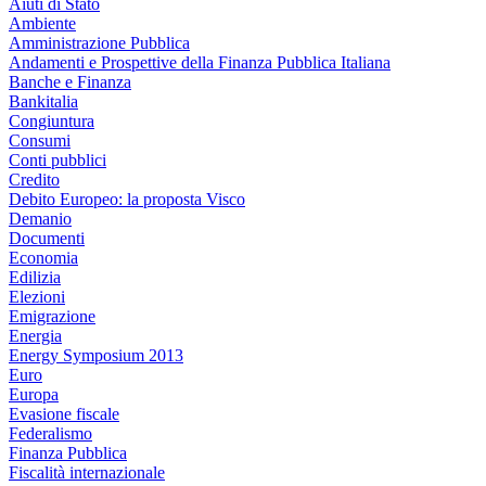
Aiuti di Stato
Ambiente
Amministrazione Pubblica
Andamenti e Prospettive della Finanza Pubblica Italiana
Banche e Finanza
Bankitalia
Congiuntura
Consumi
Conti pubblici
Credito
Debito Europeo: la proposta Visco
Demanio
Documenti
Economia
Edilizia
Elezioni
Emigrazione
Energia
Energy Symposium 2013
Euro
Europa
Evasione fiscale
Federalismo
Finanza Pubblica
Fiscalità internazionale