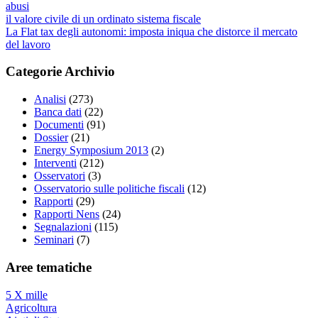
abusi
il valore civile di un ordinato sistema fiscale
La Flat tax degli autonomi: imposta iniqua che distorce il mercato
del lavoro
Categorie Archivio
Analisi
(273)
Banca dati
(22)
Documenti
(91)
Dossier
(21)
Energy Symposium 2013
(2)
Interventi
(212)
Osservatori
(3)
Osservatorio sulle politiche fiscali
(12)
Rapporti
(29)
Rapporti Nens
(24)
Segnalazioni
(115)
Seminari
(7)
Aree tematiche
5 X mille
Agricoltura