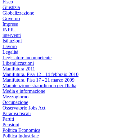
Fisco
Giustizia
Globalizzazione
Governo
Imprese
INPIU
interventi
Istituzioni
Lavoro
Legalità
Legislatore incompetente
Liberalizzazioni
Manifutura 2011
Manifutura. Pisa 12 - 14 febbraio 2010
Manifutura. Pisa 17 - 21 marzo 2009
Manutenzione straordinaria per l'Italia
Media e informazione
Mezzogiorno
Occupazione
Osservatorio Jobs Act
Paradisi fiscali
Partiti
Pensioni
Politica Economica
Politica Industriale