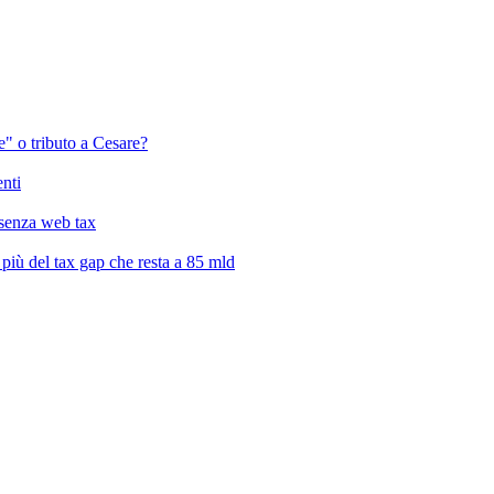
" o tributo a Cesare?
enti
a senza web tax
, più del tax gap che resta a 85 mld