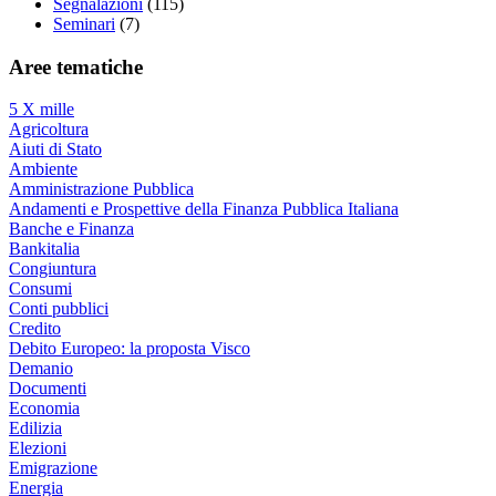
Segnalazioni
(115)
Seminari
(7)
Aree tematiche
5 X mille
Agricoltura
Aiuti di Stato
Ambiente
Amministrazione Pubblica
Andamenti e Prospettive della Finanza Pubblica Italiana
Banche e Finanza
Bankitalia
Congiuntura
Consumi
Conti pubblici
Credito
Debito Europeo: la proposta Visco
Demanio
Documenti
Economia
Edilizia
Elezioni
Emigrazione
Energia