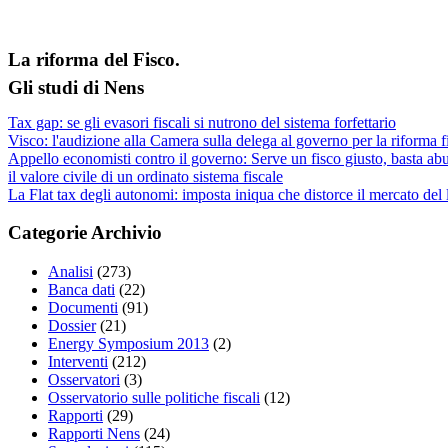
La riforma del Fisco.
Gli studi di Nens
Tax gap: se gli evasori fiscali si nutrono del sistema forfettario
Visco: l'audizione alla Camera sulla delega al governo per la riforma f
Appello economisti contro il governo: Serve un fisco giusto, basta abu
il valore civile di un ordinato sistema fiscale
La Flat tax degli autonomi: imposta iniqua che distorce il mercato del
Categorie Archivio
Analisi
(273)
Banca dati
(22)
Documenti
(91)
Dossier
(21)
Energy Symposium 2013
(2)
Interventi
(212)
Osservatori
(3)
Osservatorio sulle politiche fiscali
(12)
Rapporti
(29)
Rapporti Nens
(24)