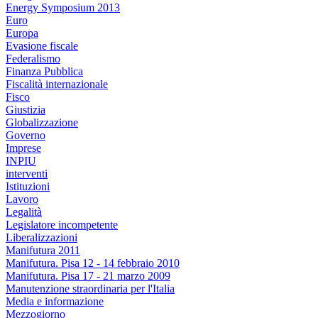
Energy Symposium 2013
Euro
Europa
Evasione fiscale
Federalismo
Finanza Pubblica
Fiscalità internazionale
Fisco
Giustizia
Globalizzazione
Governo
Imprese
INPIU
interventi
Istituzioni
Lavoro
Legalità
Legislatore incompetente
Liberalizzazioni
Manifutura 2011
Manifutura. Pisa 12 - 14 febbraio 2010
Manifutura. Pisa 17 - 21 marzo 2009
Manutenzione straordinaria per l'Italia
Media e informazione
Mezzogiorno