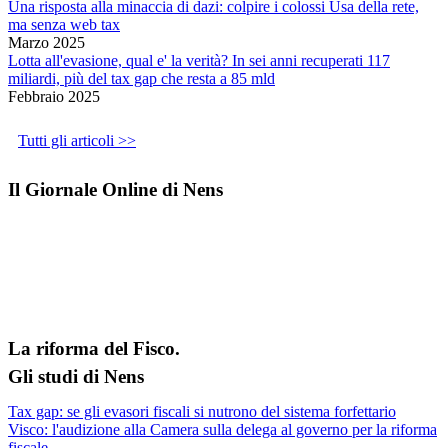
Una risposta alla minaccia di dazi: colpire i colossi Usa della rete,
ma senza web tax
Marzo 2025
Lotta all'evasione, qual e' la verità? In sei anni recuperati 117
miliardi, più del tax gap che resta a 85 mld
Febbraio 2025
Tutti gli articoli >>
Il Giornale Online di Nens
La riforma del Fisco.
Gli studi di Nens
Tax gap: se gli evasori fiscali si nutrono del sistema forfettario
Visco: l'audizione alla Camera sulla delega al governo per la riforma
fiscale