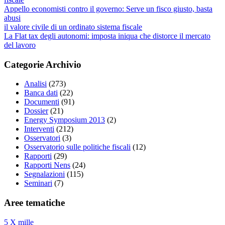
Appello economisti contro il governo: Serve un fisco giusto, basta
abusi
il valore civile di un ordinato sistema fiscale
La Flat tax degli autonomi: imposta iniqua che distorce il mercato
del lavoro
Categorie Archivio
Analisi
(273)
Banca dati
(22)
Documenti
(91)
Dossier
(21)
Energy Symposium 2013
(2)
Interventi
(212)
Osservatori
(3)
Osservatorio sulle politiche fiscali
(12)
Rapporti
(29)
Rapporti Nens
(24)
Segnalazioni
(115)
Seminari
(7)
Aree tematiche
5 X mille