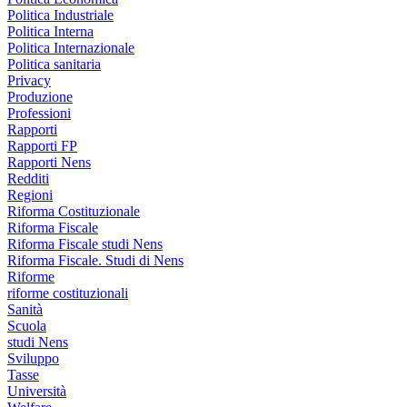
Politica Industriale
Politica Interna
Politica Internazionale
Politica sanitaria
Privacy
Produzione
Professioni
Rapporti
Rapporti FP
Rapporti Nens
Redditi
Regioni
Riforma Costituzionale
Riforma Fiscale
Riforma Fiscale studi Nens
Riforma Fiscale. Studi di Nens
Riforme
riforme costituzionali
Sanità
Scuola
studi Nens
Sviluppo
Tasse
Università