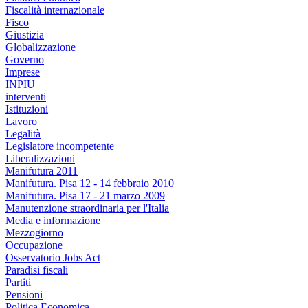
Fiscalità internazionale
Fisco
Giustizia
Globalizzazione
Governo
Imprese
INPIU
interventi
Istituzioni
Lavoro
Legalità
Legislatore incompetente
Liberalizzazioni
Manifutura 2011
Manifutura. Pisa 12 - 14 febbraio 2010
Manifutura. Pisa 17 - 21 marzo 2009
Manutenzione straordinaria per l'Italia
Media e informazione
Mezzogiorno
Occupazione
Osservatorio Jobs Act
Paradisi fiscali
Partiti
Pensioni
Politica Economica