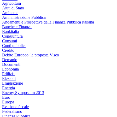
Agricoltura
Aiuti di Stato
Ambiente
Amministrazione Pubblica
Andamenti e Prospettive della Finanza Pubblica Italiana
Banche e Finanza
Bankitalia
Congiuntura
Consumi
Conti pubblici
Credito
Debito Europeo: la proposta Visco
Demanio
Documenti
Economia
Edilizia
Elezioni
Emigrazione
Energia
Energy Symposium 2013
Euro
Europa
Evasione fiscale
Federalismo
Finanza Pubblica