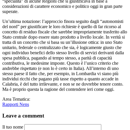
“specialità” di alcune Regioni che si giustificava in base a
considerazioni di carattere economico e politico oggi in gran parte
superate.
Un’ultima notazione: l’approccio finora seguito dagli “autonomisti
del nord” per giustificare le loro richieste è quello di far ricorso al
concetto di residuo fiscale che sarebbe impropriamente trasferito allo
Stato centrale dopo essere stato prodotto a livello locale. In verità si
tratta di un concetto che si basa su un’illusione ottica: in uno Stato
unitario, federale o centralizzato che sia, è logicamente giusto che
ogni individuo benefici dello stesso livello di servizi derivanti dalla
spesa pubblica, pagando al tempo stesso, a parità di capacità
contributiva, le medesime imposte. Questo è l’unico criterio che
andrebbe rispettato (e non lo è certo in Italia). All’interno di uno
stesso paese il fatto che, per esempio, in Lombardia vi siano più
individui ricchi che pagano più tasse rispetto a quanto accade in
Calabria, è del tutto irrilevante, e non se ne dovrebbe tenere conto.
Ma è proprio questa la ragione del contendere ieri come oggi.
Area Tematica:
Rapporti Nens
Leave a comment
Il tuo nome