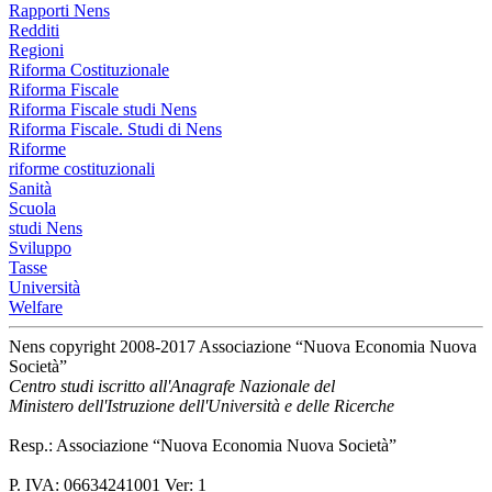
Rapporti Nens
Redditi
Regioni
Riforma Costituzionale
Riforma Fiscale
Riforma Fiscale studi Nens
Riforma Fiscale. Studi di Nens
Riforme
riforme costituzionali
Sanità
Scuola
studi Nens
Sviluppo
Tasse
Università
Welfare
Nens copyright 2008-2017 Associazione “Nuova Economia Nuova
Società”
Centro studi iscritto all'Anagrafe Nazionale del
Ministero dell'Istruzione dell'Università e delle Ricerche
Resp.: Associazione “Nuova Economia Nuova Società”
P. IVA: 06634241001 Ver: 1