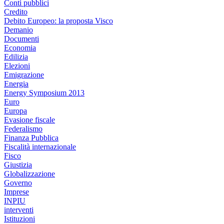
Conti pubblici
Credito
Debito Europeo: la proposta Visco
Demanio
Documenti
Economia
Edilizia
Elezioni
Emigrazione
Energia
Energy Symposium 2013
Euro
Europa
Evasione fiscale
Federalismo
Finanza Pubblica
Fiscalità internazionale
Fisco
Giustizia
Globalizzazione
Governo
Imprese
INPIU
interventi
Istituzioni