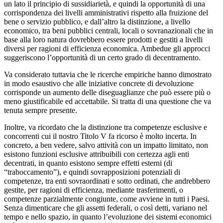
un lato il principio di sussidiarietà, e quindi la opportunità di una
corrispondenza dei livelli amministrativi rispetto alla fruizione del
bene o servizio pubblico, e dall’altro la distinzione, a livello
economico, tra beni pubblici centrali, locali o sovranazionali che in
base alla loro natura dovrebbero essere prodotti e gestiti a livelli
diversi per ragioni di efficienza economica. Ambedue gli approcci
suggeriscono l’opportunità di un certo grado di decentramento.
Va considerato tuttavia che le ricerche empiriche hanno dimostrato
in modo esaustivo che alle iniziative concrete di devoluzione
corrisponde un aumento delle diseguaglianze che può essere più o
meno giustificabile ed accettabile. Si tratta di una questione che va
tenuta sempre presente.
Inoltre, va ricordato che la distinzione tra competenze esclusive e
concorrenti cui il nostro Titolo V fa ricorso è molto incerta. In
concreto, a ben vedere, salvo attività con un impatto limitato, non
esistono funzioni esclusive attribuibili con certezza agli enti
decentrati, in quanto esistono sempre effetti esterni (di
“traboccamento”), e quindi sovrapposizioni potenziali di
competenze, tra enti sovraordinati e sotto ordinati, che andrebbero
gestite, per ragioni di efficienza, mediante trasferimenti, o
competenze parzialmente congiunte, come avviene in tutti i Paesi.
Senza dimenticare che gli assetti federali, o così detti, variano nel
tempo e nello spazio, in quanto l’evoluzione dei sistemi economici