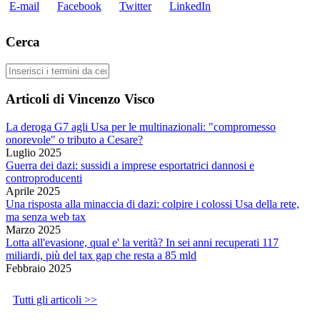
E-mail
Facebook
Twitter
LinkedIn
Cerca
Cerca
Articoli di Vincenzo Visco
La deroga G7 agli Usa per le multinazionali: "compromesso
onorevole" o tributo a Cesare?
Luglio 2025
Guerra dei dazi: sussidi a imprese esportatrici dannosi e
controproducenti
Aprile 2025
Una risposta alla minaccia di dazi: colpire i colossi Usa della rete,
ma senza web tax
Marzo 2025
Lotta all'evasione, qual e' la verità? In sei anni recuperati 117
miliardi, più del tax gap che resta a 85 mld
Febbraio 2025
Tutti gli articoli >>