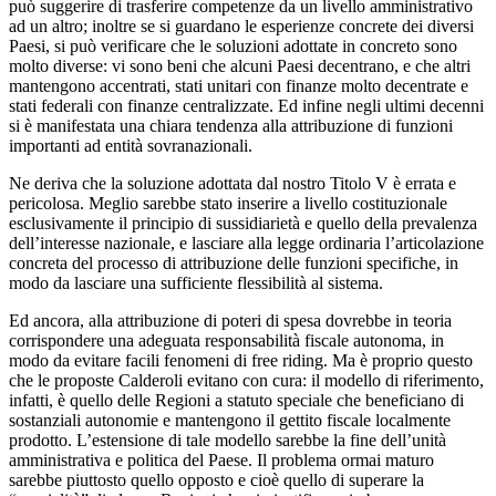
può suggerire di trasferire competenze da un livello amministrativo
ad un altro; inoltre se si guardano le esperienze concrete dei diversi
Paesi, si può verificare che le soluzioni adottate in concreto sono
molto diverse: vi sono beni che alcuni Paesi decentrano, e che altri
mantengono accentrati, stati unitari con finanze molto decentrate e
stati federali con finanze centralizzate. Ed infine negli ultimi decenni
si è manifestata una chiara tendenza alla attribuzione di funzioni
importanti ad entità sovranazionali.
Ne deriva che la soluzione adottata dal nostro Titolo V è errata e
pericolosa. Meglio sarebbe stato inserire a livello costituzionale
esclusivamente il principio di sussidiarietà e quello della prevalenza
dell’interesse nazionale, e lasciare alla legge ordinaria l’articolazione
concreta del processo di attribuzione delle funzioni specifiche, in
modo da lasciare una sufficiente flessibilità al sistema.
Ed ancora, alla attribuzione di poteri di spesa dovrebbe in teoria
corrispondere una adeguata responsabilità fiscale autonoma, in
modo da evitare facili fenomeni di free riding. Ma è proprio questo
che le proposte Calderoli evitano con cura: il modello di riferimento,
infatti, è quello delle Regioni a statuto speciale che beneficiano di
sostanziali autonomie e mantengono il gettito fiscale localmente
prodotto. L’estensione di tale modello sarebbe la fine dell’unità
amministrativa e politica del Paese. Il problema ormai maturo
sarebbe piuttosto quello opposto e cioè quello di superare la