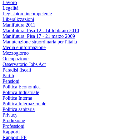
Lavoro
Legalità
Legislatore incompetente
Liberalizzazioni
Manifutura 2011
Manifutura. Pisa 12 - 14 febbraio 2010
Manifutura. Pisa 17 - 21 marzo 2009
Manutenzione straordinaria per l'Italia
Media e informazione
Mezzogiorno
Occupazione
Osservatorio Jobs Act
Paradisi fiscali
Partiti
Pensioni
Politica Economica
Politica Industriale
Politica Interna
Politica Internazionale
Politica sanitaria
Privacy
Produzione
Professioni
Rapporti
Rapporti FP