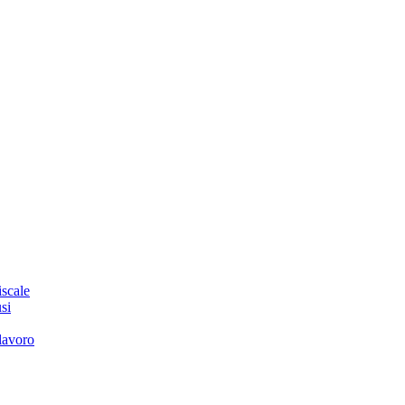
iscale
si
 lavoro