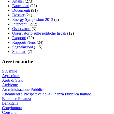
Analisi
(273)
Banca dati
(22)
Documenti
(91)
Dossier
(21)
Energy Symposium 2013
(2)
Interventi
(212)
Osservatori
(3)
Osservatorio sulle politiche fiscali
(12)
Rapporti
(29)
Rapporti Nens
(24)
Segnalazioni
(115)
Seminari
(7)
Aree tematiche
5 X mille
Agricoltura
Aiuti di Stato
Ambiente
Amministrazione Pubblica
Andamenti e Prospettive della Finanza Pubblica Italiana
Banche e Finanza
Bankitalia
Congiuntura
Consumi