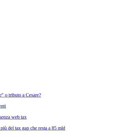
" o tributo a Cesare?
enti
a senza web tax
, più del tax gap che resta a 85 mld