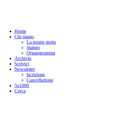
Salta al contenuto principale
Home
Chi siamo
La nostra storia
Statuto
Organigramma
Archivio
Scrivici
Newsletter
Iscrizione
Cancellazione
5x1000
Cerca