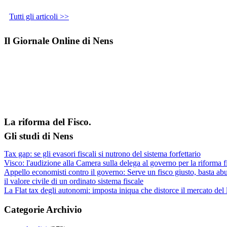
Tutti gli articoli >>
Il Giornale Online di Nens
La riforma del Fisco.
Gli studi di Nens
Tax gap: se gli evasori fiscali si nutrono del sistema forfettario
Visco: l'audizione alla Camera sulla delega al governo per la riforma f
Appello economisti contro il governo: Serve un fisco giusto, basta abu
il valore civile di un ordinato sistema fiscale
La Flat tax degli autonomi: imposta iniqua che distorce il mercato del
Categorie Archivio