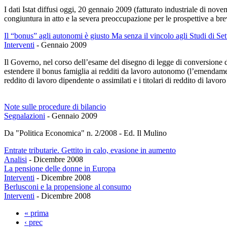
I dati Istat diffusi oggi, 20 gennaio 2009 (fatturato industriale di no
congiuntura in atto e la severa preoccupazione per le prospettive a bre
Il “bonus” agli autonomi è giusto Ma senza il vincolo agli Studi di Set
Interventi
-
Gennaio 2009
Il Governo, nel corso dell’esame del disegno di legge di conversione d
estendere il bonus famiglia ai redditi da lavoro autonomo (l’emendament
reddito di lavoro dipendente o assimilati e i titolari di reddito di lavor
Note sulle procedure di bilancio
Segnalazioni
-
Gennaio 2009
Da "Politica Economica" n. 2/2008 - Ed. Il Mulino
Entrate tributarie. Gettito in calo, evasione in aumento
Analisi
-
Dicembre 2008
La pensione delle donne in Europa
Interventi
-
Dicembre 2008
Berlusconi e la propensione al consumo
Interventi
-
Dicembre 2008
« prima
Pagine
‹ prec