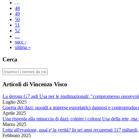
…
48
49
50
51
52
…
succ ›
ultima »
Cerca
Cerca
Articoli di Vincenzo Visco
La deroga G7 agli Usa per le multinazionali: "compromesso onorevole
Luglio 2025
Guerra dei dazi: sussidi a imprese esportatrici dannosi e controproduc
Aprile 2025
Una risposta alla minaccia di dazi: colpire i colossi Usa della rete, m
Marzo 2025
Lotta all'evasione, qual e' la verità? In sei anni recuperati 117 miliardi
Febbraio 2025