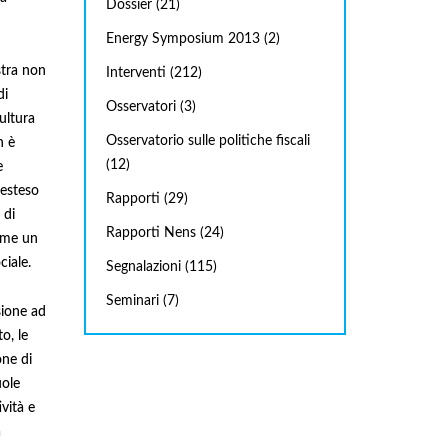
Dossier
(21)
Energy Symposium 2013
(2)
stra non
Interventi
(212)
di
Osservatori
(3)
ultura
Osservatorio sulle politiche fiscali
n è
(12)
e
 esteso
Rapporti
(29)
 di
Rapporti Nens
(24)
ume un
ciale.
Segnalazioni
(115)
Seminari
(7)
sione ad
o, le
one di
uole
vità e
a