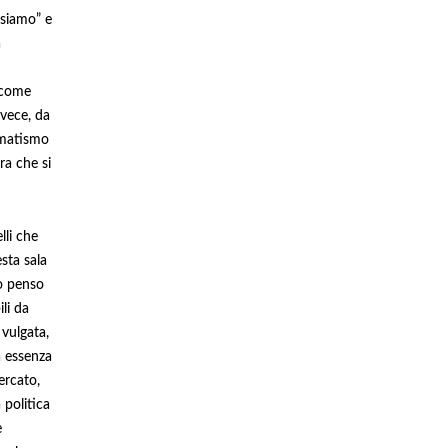
 siamo” e
a
i come
nvece, da
agmatismo
ra che si
lli che
sta sala
o penso
ili da
 vulgata,
a essenza
ercato,
 politica
e