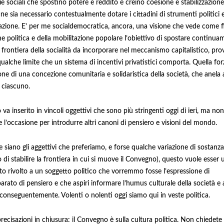
ie sociali che spostino potere e reddito e creino coesione e stabilizzazione
ne sia necessario contestualmente dotare i cittadini di strumenti politici e
azione. E’ per me socialdemocratica, ancora, una visione che vede come f
ne politica e della mobilitazione popolare l’obiettivo di spostare continua
a frontiera della socialità da incorporare nel meccanismo capitalistico, pr
ualche limite che un sistema di incentivi privatistici comporta. Quella for
one di una concezione comunitaria e solidaristica della società, che anela 
a ciascuno.
 va inserito in vincoli oggettivi che sono più stringenti oggi di ieri, ma n
 l’occasione per introdurre altri canoni di pensiero e visioni del mondo.
e siano gli aggettivi che preferiamo, e forse qualche variazione di sostanz
di stabilire la frontiera in cui si muove il Convegno), questo vuole esser 
to rivolto a un soggetto politico che vorremmo fosse l’espressione di
arato di pensiero e che aspiri informare l’humus culturale della società e 
 conseguentemente. Volenti o nolenti oggi siamo qui in veste politica.
recisazioni in chiusura: il Convegno è sulla cultura politica. Non chiedete