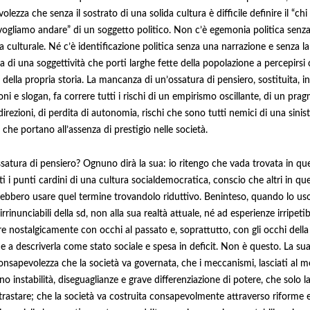
lezza che senza il sostrato di una solida cultura è difficile definire il “chi
 vogliamo andare” di un soggetto politico. Non c’è egemonia politica senz
 culturale. Né c’è identificazione politica senza una narrazione e senza la
a di una soggettività che porti larghe fette della popolazione a percepirs
della propria storia. La mancanza di un’ossatura di pensiero, sostituita, i
ni e slogan, fa correre tutti i rischi di un empirismo oscillante, di un pr
direzioni, di perdita di autonomia, rischi che sono tutti nemici di una sinist
e che portano all’assenza di prestigio nelle società.
satura di pensiero? Ognuno dirà la sua: io ritengo che vada trovata in que
i i punti cardini di una cultura socialdemocratica, conscio che altri in que
ebbero usare quel termine trovandolo riduttivo. Beninteso, quando lo us
i irrinunciabili della sd, non alla sua realtà attuale, né ad esperienze irripetib
re nostalgicamente con occhi al passato e, soprattutto, con gli occhi della
e a descriverla come stato sociale e spesa in deficit. Non è questo. La su
consapevolezza che la società va governata, che i meccanismi, lasciati al m
 instabilità, diseguaglianze e grave differenziazione di potere, che solo la
rastare; che la società va costruita consapevolmente attraverso riforme 