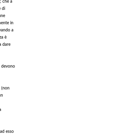
; che a
 di
ine
mente in
ovando a
za è
a dare
on devono
a (non
un
a
 ad esso