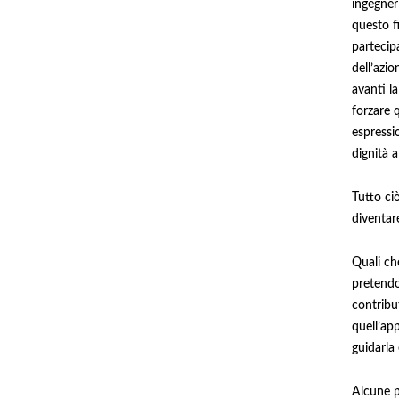
ingegner
questo fi
partecip
dell’azio
avanti l
forzare q
espressi
dignità 
Tutto ciò
diventare
Quali ch
pretendo 
contribu
quell’app
guidarla
Alcune p