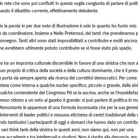
in rete che sono poi confluiti in questa voglia congiunta di parlare di polit
sando il dibattito corrente, effettivamente deludente.
o la parola io per due note di illustrazione è solo in quanto ho funto mio
 da coordinatore, insieme a Nello Preterossi, dei tanti che prenderanno p
onvegno. Tanti altri sono stati impossibilitati a contribuire e molti ancor
he avrebbero utilmente potuto contribuire se vi fosse stato più spazio.
iva ha un impronta culturale discernibile in favore di una sinistra che non a
suo proprio di critica della società e della cultura dominante, che è il pre
a porta sia sempre aperta alla ricerca dei correttivi democratici. Per come
ntesa come interna a qualche nucleo specifico, piccolo o grande, della sini
ualche contendente del Congresso Pd se la ascriva, anche se l’insoddisfa
esso ridotto a un voto al gazebo è grande: si può parlare di politica in 
 Nonostante le apparenze di una formula inconsueta che per la sua genes
nterventi di leader politici e nessuna etichetta di centri tradizionali della s
ndo tantissimi i partecipanti di oggi e domani che hanno dato un contrib
 vari think tank della sinistra in questi anni, non siamo qui, non per una
ne accademica tra intellettuali e studiosi. Non è rivolta alla denuncia, ma