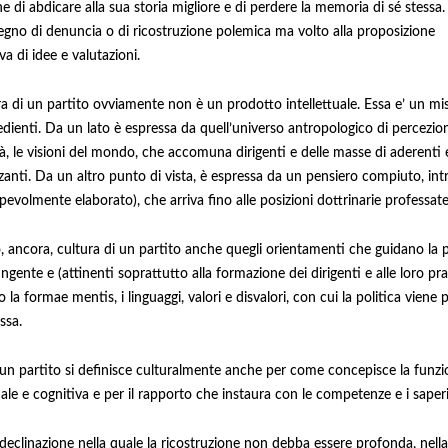
e di abdicare alla sua storia migliore e di perdere la memoria di sé stessa
gno di denuncia o di ricostruzione polemica ma volto alla proposizione
va di idee e valutazioni.
ra di un partito ovviamente non è un prodotto intellettuale. Essa e’ un mis
edienti. Da un lato è espressa da quell’universo antropologico di percezioni
tà, le visioni del mondo, che accomuna dirigenti e delle masse di aderenti 
zanti. Da un altro punto di vista, è espressa da un pensiero compiuto, int
evolmente elaborato), che arriva fino alle posizioni dottrinarie professate
 ancora, cultura di un partito anche quegli orientamenti che guidano la p
ngente e (attinenti soprattutto alla formazione dei dirigenti e alle loro pra
la formae mentis, i linguaggi, valori e disvalori, con cui la politica viene 
ssa.
un partito si definisce culturalmente anche per come concepisce la funzi
uale e cognitiva e per il rapporto che instaura con le competenze e i saperi
declinazione nella quale la ricostruzione non debba essere profonda, nella