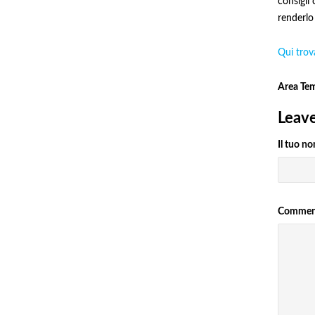
consigli 
renderlo 
Qui trova
Area Te
Leav
Il tuo n
Comme