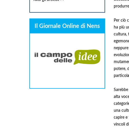
produrre 
Per ciò c
Il Giornale Online di Nens
ha più un
cultura,
egemone.
neppure c
evoluzion
mutamento
potere, 
particola
Sarebbe 
alta voce
categorie
una cult
capire e
vincoli 