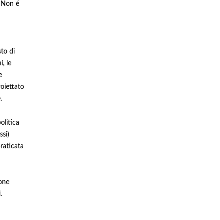
. Non é
to di
, le
e
roiettato
.
olitica
ssi)
praticata
one
.