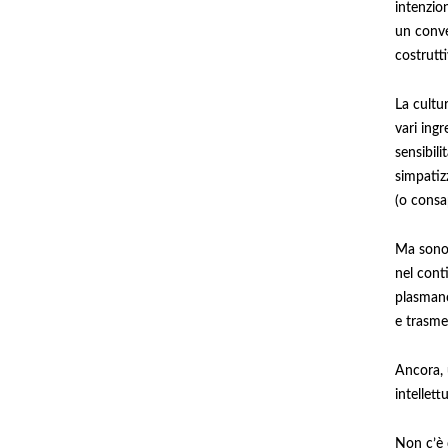
intenzion
un conve
costrutti
La cultu
vari ingr
sensibili
simpatiz
(o consap
Ma sono,
nel conti
plasmano 
e trasme
Ancora, 
intellett
Non c’è 