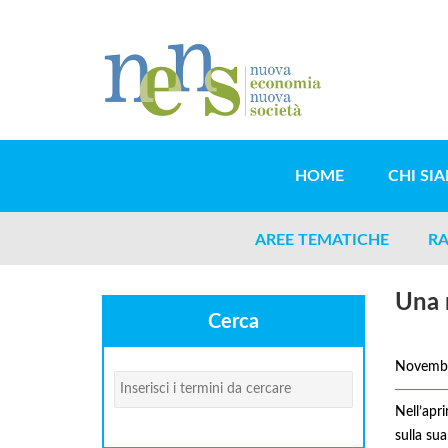
Salta al contenuto principale
HOME
CHI SI
AREE TEMATICHE
RA
Una r
Cerca
Novemb
Cerca
Nell’apri
sulla su