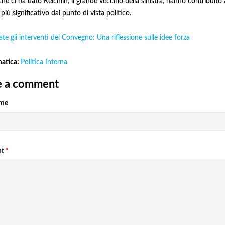
che ci ha dato Reichlin, il grande vecchio della sinistra, hanno contribuito 
più significativo dal punto di vista politico.
te gli interventi del Convegno: Una riflessione sulle idee forza
matica:
Politica Interna
e a comment
ome
nt
*