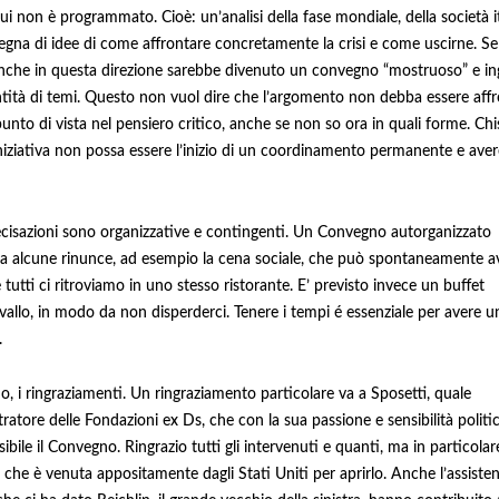
ui non è programmato. Cioè: un’analisi della fase mondiale, della società i
egna di idee di come affrontare concretamente la crisi e come uscirne. S
nche in questa direzione sarebbe divenuto un convegno “mostruoso” e ing
tità di temi. Questo non vuol dire che l’argomento non debba essere aff
unto di vista nel pensiero critico, anche se non so ora in quali forme. Chi
niziativa non possa essere l’inizio di un coordinamento permanente e ave
ecisazioni sono organizzative e contingenti. Un Convegno autorganizzato
 alcune rinunce, ad esempio la cena sociale, che può spontaneamente a
 tutti ci ritroviamo in uno stesso ristorante. E’ previsto invece un buffet
rvallo, in modo da non disperderci. Tenere i tempi é essenziale per avere u
.
o, i ringraziamenti. Un ringraziamento particolare va a Sposetti, quale
ratore delle Fondazioni ex Ds, che con la sua passione e sensibilità politi
ibile il Convegno. Ringrazio tutti gli intervenuti e quanti, ma in particola
 che è venuta appositamente dagli Stati Uniti per aprirlo. Anche l’assisten