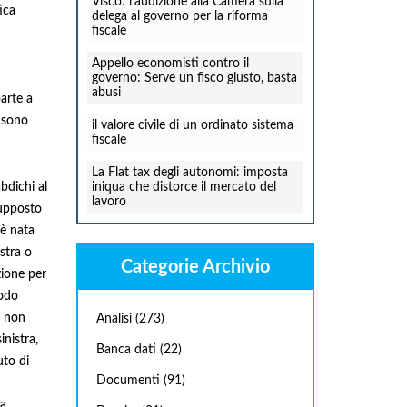
Visco: l'audizione alla Camera sulla
ica
delega al governo per la riforma
fiscale
Appello economisti contro il
governo: Serve un fisco giusto, basta
abusi
arte a
a sono
il valore civile di un ordinato sistema
fiscale
La Flat tax degli autonomi: imposta
bdichi al
iniqua che distorce il mercato del
lavoro
supposto
 è nata
stra o
Categorie Archivio
zione per
modo
i non
Analisi
(273)
inistra,
Banca dati
(22)
uto di
Documenti
(91)
 a