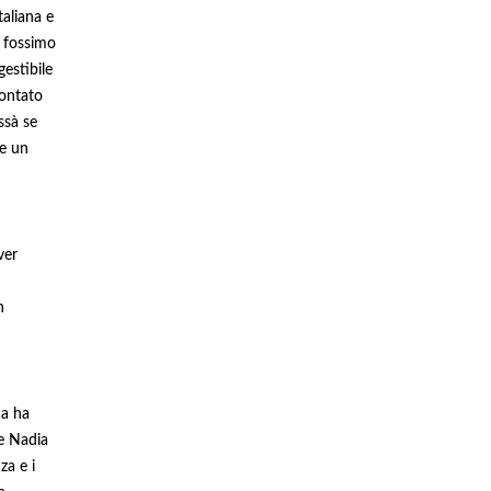
taliana e
e fossimo
estibile
rontato
ssà se
re un
ver
n
ca ha
re Nadia
za e i