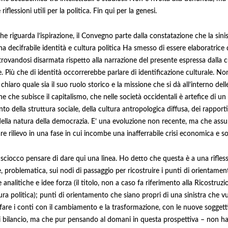
riflessioni utili per la politica. Fin qui per la genesi.
he riguarda l’ispirazione, il Convegno parte dalla constatazione che la sini
a decifrabile identità e cultura politica Ha smesso di essere elaboratrice 
 trovandosi disarmata rispetto alla narrazione del presente espressa dalla c
 Più che di identità occorrerebbe parlare di identificazione culturale. No
hiaro quale sia il suo ruolo storico e la missione che si dà all’interno dell
e che subisce il capitalismo, che nelle società occidentali è artefice di un
 della struttura sociale, della cultura antropologica diffusa, dei rapporti
della natura della democrazia. E’ una evoluzione non recente, ma che ass
re rilievo in una fase in cui incombe una inafferrabile crisi economica e so
sciocco pensare di dare qui una linea. Ho detto che questa è a una rifles
, problematica, sui nodi di passaggio per ricostruire i punti di orientament
 analitiche e idee forza (il titolo, non a caso fa riferimento alla Ricostruzi
ura politica); punti di orientamento che siano propri di una sinistra che v
 fare i conti con il cambiamento e la trasformazione, con le nuove soggetti
di bilancio, ma che pur pensando al domani in questa prospettiva – non h