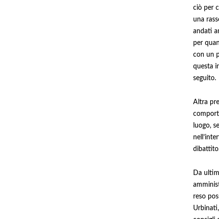
ciò per c
una rass
andati a
per quan
con un p
questa i
seguito.
Altra pr
comporta
luogo, se
nell’inte
dibattito
Da ultim
amminist
reso poss
Urbinati,