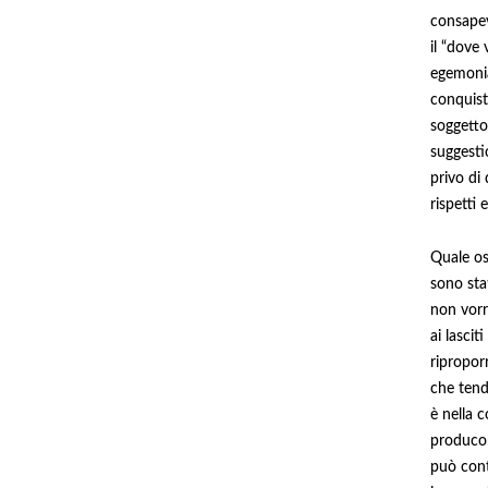
consapevo
il “dove
egemonia
conquist
soggetto 
suggestio
privo di 
rispetti 
Quale os
sono stat
non vorr
ai lascit
ripropor
che tend
è nella 
producono
può cont