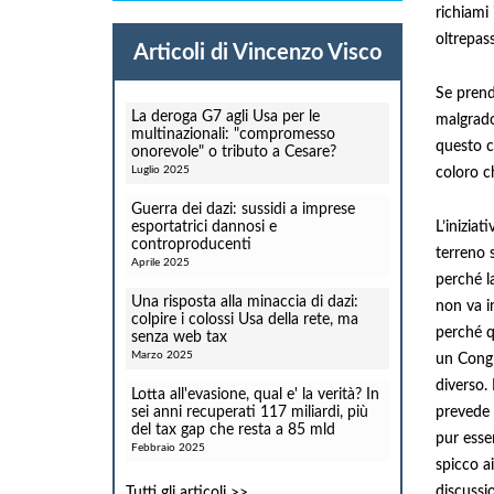
richiami 
oltrepas
Articoli di Vincenzo Visco
Se prend
La deroga G7 agli Usa per le
malgrado
multinazionali: "compromesso
questo c
onorevole" o tributo a Cesare?
Luglio 2025
coloro c
Guerra dei dazi: sussidi a imprese
esportatrici dannosi e
L’iniziat
controproducenti
terreno 
Aprile 2025
perché l
Una risposta alla minaccia di dazi:
non va i
colpire i colossi Usa della rete, ma
perché q
senza web tax
Marzo 2025
un Congr
diverso.
Lotta all'evasione, qual e' la verità? In
sei anni recuperati 117 miliardi, più
prevede i
del tax gap che resta a 85 mld
pur esse
Febbraio 2025
spicco ai
discussio
Tutti gli articoli >>