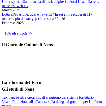
Una risposta alla minaccia di dazi: colpire i colossi Usa della rete,
ma senza web tax
Marzo 2025
Lotta all'evasione, qual e' la verità? In sei anni recuperati 117
miliardi, più del tax gap che resta a 85 mld
Febbraio 2025
Tutti gli articoli >>
Il Giornale Online di Nens
La riforma del Fisco.
Gli studi di Nens
Tax gap: se gli evasori fiscali si nutrono del sistema forfettario
Visco: l'audizione alla Camera sulla delega al governo per la riforma
fiscale