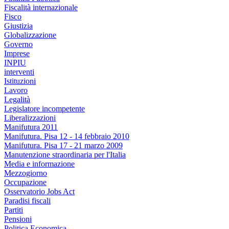
Fiscalità internazionale
Fisco
Giustizia
Globalizzazione
Governo
Imprese
INPIU
interventi
Istituzioni
Lavoro
Legalità
Legislatore incompetente
Liberalizzazioni
Manifutura 2011
Manifutura. Pisa 12 - 14 febbraio 2010
Manifutura. Pisa 17 - 21 marzo 2009
Manutenzione straordinaria per l'Italia
Media e informazione
Mezzogiorno
Occupazione
Osservatorio Jobs Act
Paradisi fiscali
Partiti
Pensioni
Politica Economica