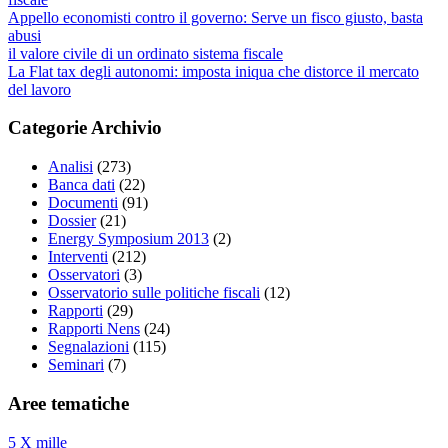
Appello economisti contro il governo: Serve un fisco giusto, basta
abusi
il valore civile di un ordinato sistema fiscale
La Flat tax degli autonomi: imposta iniqua che distorce il mercato
del lavoro
Categorie Archivio
Analisi
(273)
Banca dati
(22)
Documenti
(91)
Dossier
(21)
Energy Symposium 2013
(2)
Interventi
(212)
Osservatori
(3)
Osservatorio sulle politiche fiscali
(12)
Rapporti
(29)
Rapporti Nens
(24)
Segnalazioni
(115)
Seminari
(7)
Aree tematiche
5 X mille