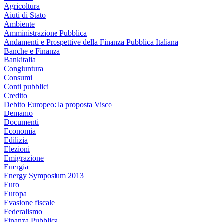
Agricoltura
Aiuti di Stato
Ambiente
Amministrazione Pubblica
Andamenti e Prospettive della Finanza Pubblica Italiana
Banche e Finanza
Bankitalia
Congiuntura
Consumi
Conti pubblici
Credito
Debito Europeo: la proposta Visco
Demanio
Documenti
Economia
Edilizia
Elezioni
Emigrazione
Energia
Energy Symposium 2013
Euro
Europa
Evasione fiscale
Federalismo
Finanza Pubblica