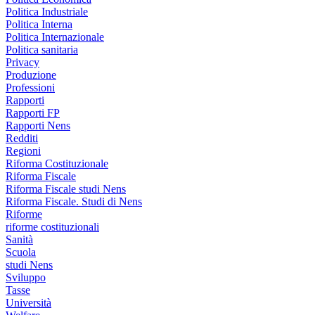
Politica Industriale
Politica Interna
Politica Internazionale
Politica sanitaria
Privacy
Produzione
Professioni
Rapporti
Rapporti FP
Rapporti Nens
Redditi
Regioni
Riforma Costituzionale
Riforma Fiscale
Riforma Fiscale studi Nens
Riforma Fiscale. Studi di Nens
Riforme
riforme costituzionali
Sanità
Scuola
studi Nens
Sviluppo
Tasse
Università