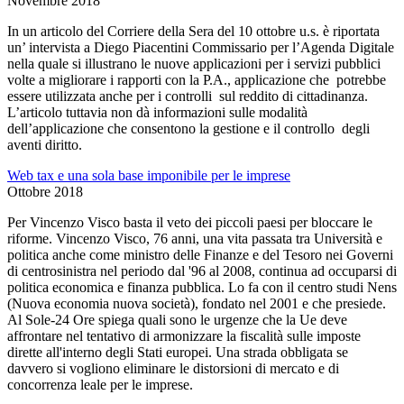
Novembre 2018
In un articolo del Corriere della Sera del 10 ottobre u.s. è riportata
un’ intervista a Diego Piacentini Commissario per l’Agenda Digitale
nella quale si illustrano le nuove applicazioni per i servizi pubblici
volte a migliorare i rapporti con la P.A., applicazione che potrebbe
essere utilizzata anche per i controlli sul reddito di cittadinanza.
L’articolo tuttavia non dà informazioni sulle modalità
dell’applicazione che consentono la gestione e il controllo degli
aventi diritto.
Web tax e una sola base imponibile per le imprese
Ottobre 2018
Per Vincenzo Visco basta il veto dei piccoli paesi per bloccare le
riforme. Vincenzo Visco, 76 anni, una vita passata tra Università e
politica anche come ministro delle Finanze e del Tesoro nei Governi
di centrosinistra nel periodo dal '96 al 2008, continua ad occuparsi di
politica economica e finanza pubblica. Lo fa con il centro studi Nens
(Nuova economia nuova società), fondato nel 2001 e che presiede.
Al Sole-24 Ore spiega quali sono le urgenze che la Ue deve
affrontare nel tentativo di armonizzare la fiscalità sulle imposte
dirette all'interno degli Stati europei. Una strada obbligata se
davvero si vogliono eliminare le distorsioni di mercato e di
concorrenza leale per le imprese.