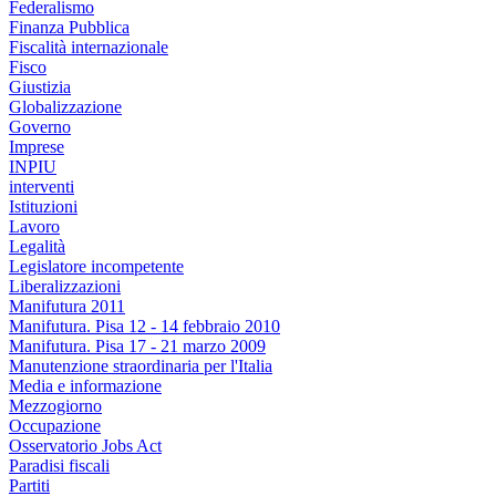
Federalismo
Finanza Pubblica
Fiscalità internazionale
Fisco
Giustizia
Globalizzazione
Governo
Imprese
INPIU
interventi
Istituzioni
Lavoro
Legalità
Legislatore incompetente
Liberalizzazioni
Manifutura 2011
Manifutura. Pisa 12 - 14 febbraio 2010
Manifutura. Pisa 17 - 21 marzo 2009
Manutenzione straordinaria per l'Italia
Media e informazione
Mezzogiorno
Occupazione
Osservatorio Jobs Act
Paradisi fiscali
Partiti