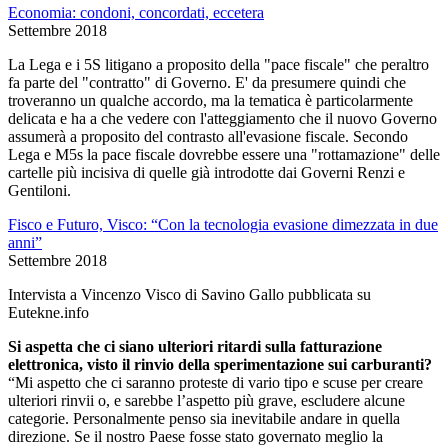
Economia: condoni, concordati, eccetera
Settembre 2018
La Lega e i 5S litigano a proposito della "pace fiscale" che peraltro
fa parte del "contratto" di Governo. E' da presumere quindi che
troveranno un qualche accordo, ma la tematica è particolarmente
delicata e ha a che vedere con l'atteggiamento che il nuovo Governo
assumerà a proposito del contrasto all'evasione fiscale. Secondo
Lega e M5s la pace fiscale dovrebbe essere una "rottamazione" delle
cartelle più incisiva di quelle già introdotte dai Governi Renzi e
Gentiloni.
Fisco e Futuro, Visco: “Con la tecnologia evasione dimezzata in due
anni”
Settembre 2018
Intervista a Vincenzo Visco di Savino Gallo pubblicata su
Eutekne.info
Si aspetta che ci siano ulteriori ritardi sulla fatturazione
elettronica, visto il rinvio della sperimentazione sui carburanti?
“Mi aspetto che ci saranno proteste di vario tipo e scuse per creare
ulteriori rinvii o, e sarebbe l’aspetto più grave, escludere alcune
categorie. Personalmente penso sia inevitabile andare in quella
direzione. Se il nostro Paese fosse stato governato meglio la