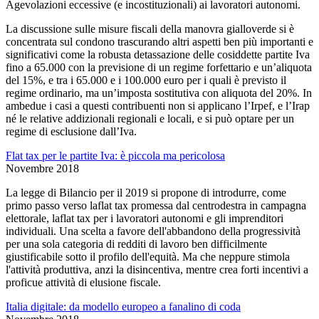
Agevolazioni eccessive (e incostituzionali) ai lavoratori autonomi.
La discussione sulle misure fiscali della manovra gialloverde si è
concentrata sul condono trascurando altri aspetti ben più importanti e
significativi come la robusta detassazione delle cosiddette partite Iva
fino a 65.000 con la previsione di un regime forfettario e un’aliquota
del 15%, e tra i 65.000 e i 100.000 euro per i quali è previsto il
regime ordinario, ma un’imposta sostitutiva con aliquota del 20%. In
ambedue i casi a questi contribuenti non si applicano l’Irpef, e l’Irap
né le relative addizionali regionali e locali, e si può optare per un
regime di esclusione dall’Iva.
Flat tax per le partite Iva: è piccola ma pericolosa
Novembre 2018
La legge di Bilancio per il 2019 si propone di introdurre, come
primo passo verso laflat tax promessa dal centrodestra in campagna
elettorale, laflat tax per i lavoratori autonomi e gli imprenditori
individuali. Una scelta a favore dell'abbandono della progressività
per una sola categoria di redditi di lavoro ben difficilmente
giustificabile sotto il profilo dell'equità. Ma che neppure stimola
l'attività produttiva, anzi la disincentiva, mentre crea forti incentivi a
proficue attività di elusione fiscale.
Italia digitale: da modello europeo a fanalino di coda