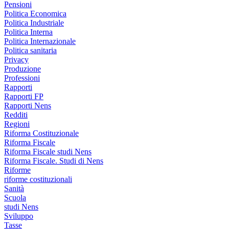
Pensioni
Politica Economica
Politica Industriale
Politica Interna
Politica Internazionale
Politica sanitaria
Privacy
Produzione
Professioni
Rapporti
Rapporti FP
Rapporti Nens
Redditi
Regioni
Riforma Costituzionale
Riforma Fiscale
Riforma Fiscale studi Nens
Riforma Fiscale. Studi di Nens
Riforme
riforme costituzionali
Sanità
Scuola
studi Nens
Sviluppo
Tasse