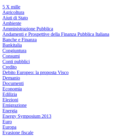
5 X mille
Agricoltura
Aiuti di Stato
Ambiente
Amministrazione Pubblica
Andamenti e Prospettive della Finanza Pubblica Italiana
Banche e Finanza
Bankitalia
Congiuntura
Consumi
Conti pubblici
Credito
Debito Europeo: la proposta Visco
Demanio
Documenti
Economia
Edilizia
Elezioni
Emigrazione
Energia
Energy Symposium 2013
Euro
Europa
Evasione fiscale