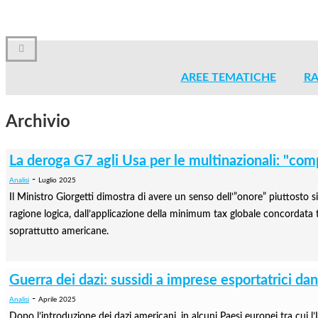
AREE TEMATICHE
RA
Archivio
La deroga G7 agli Usa per le multinazionali: "co
-
Analisi
Luglio 2025
Il Ministro Giorgetti dimostra di avere un senso dell’”onore” piuttosto s
ragione logica, dall’applicazione della minimum tax globale concordata tr
soprattutto americane.
Guerra dei dazi: sussidi a imprese esportatrici d
-
Analisi
Aprile 2025
Dopo l’introduzione dei dazi americani, in alcuni Paesi europei tra cui l’I