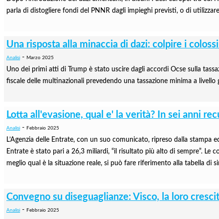
parla di distogliere fondi del PNNR dagli impieghi previsti, o di utilizz
Una risposta alla minaccia di dazi: colpire i colos
-
Analisi
Marzo 2025
Uno dei primi atti di Trump è stato uscire dagli accordi Ocse sulla tassa
fiscale delle multinazionali prevedendo una tassazione minima a livello glob
Lotta all'evasione, qual e' la verità? In sei anni r
-
Analisi
Febbraio 2025
L’Agenzia delle Entrate, con un suo comunicato, ripreso dalla stampa ed 
Entrate è stato pari a 26,3 miliardi, “il risultato più alto di sempre”. L
meglio qual è la situazione reale, si può fare riferimento alla tabella di 
Convegno su diseguaglianze: Visco, la loro cresc
-
Analisi
Febbraio 2025