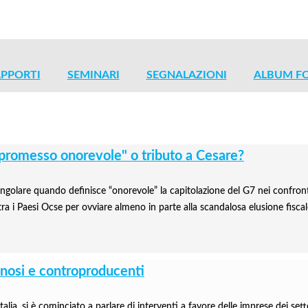
PPORTI
SEMINARI
SEGNALAZIONI
ALBUM F
mpromesso onorevole" o tributo a Cesare?
ingolare quando definisce “onorevole” la capitolazione del G7 nei confronti
a i Paesi Ocse per ovviare almeno in parte alla scandalosa elusione fiscale
annosi e controproducenti
talia, si è cominciato a parlare di interventi a favore delle imprese dei setto