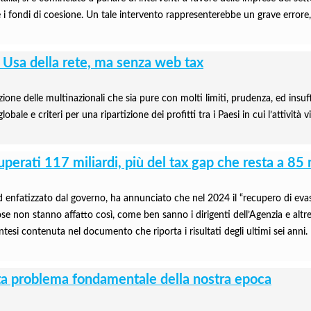
are i fondi di coesione. Un tale intervento rappresenterebbe un grave errore
si Usa della rete, ma senza web tax
zione delle multinazionali che sia pure con molti limiti, prudenza, ed insuf
ale e criteri per una ripartizione dei profitti tra i Paesi in cui l’attività v
ecuperati 117 miliardi, più del tax gap che resta a 85
enfatizzato dal governo, ha annunciato che nel 2024 il “recupero di evasio
e cose non stanno affatto così, come ben sanno i dirigenti dell’Agenzia e altr
sintesi contenuta nel documento che riporta i risultati degli ultimi sei anni.
ita problema fondamentale della nostra epoca