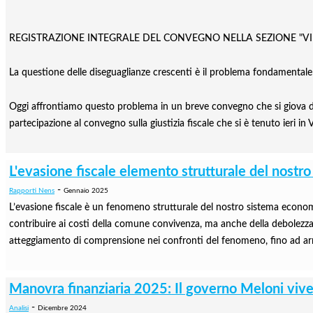
REGISTRAZIONE INTEGRALE DEL CONVEGNO NELLA SEZIONE "VI
La questione delle diseguaglianze crescenti è il problema fondamentale del
Oggi affrontiamo questo problema in un breve convegno che si giova de
partecipazione al convegno sulla giustizia fiscale che si è tenuto ieri in Va
L'evasione fiscale elemento strutturale del nost
-
Rapporti Nens
Gennaio 2025
L’evasione fiscale è un fenomeno strutturale del nostro sistema economico
contribuire ai costi della comune convivenza, ma anche della debolezza
atteggiamento di comprensione nei confronti del fenomeno, fino ad arriva
Manovra finanziaria 2025: Il governo Meloni viv
-
Analisi
Dicembre 2024