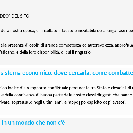
DEO" DEL SITO
la nostra epoca, e il risultato infausto e inevitabile della lunga fase neol
lla presenza di ospiti di grande competenza ed autorevolezza, approfitt
ticano, e della loro disponibilità, di cui li ringrazio.
ro sistema economico: dove cercarla, come combatte
 indice di un rapporto conflittuale perdurante tra Stato e cittadini, di una
 e della connivenza di buona parte delle nostre classi dirigenti che han
re, soprattutto negli ultimi anni, all’appoggio esplicito degli evasori.
e in un mondo che non c’è