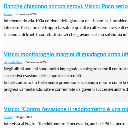
Banche chiedono ancora sgravi. Visco: Poco serio
-
Analisi
Novembre 2024
Intervenendo alla 100a edizione della giornata del risparmio, il presidente
interesse. Il risparmio è troppo tassato e quindi va all’estero invece di 
la somma di Irpef + contributi sociali che gravano sul suo salario sia inf
Visco: monitoraggio margini di guadagno arma uti
-
Rapporti Nens
Settembre 2024
Negli ultimi anni mi sono molto impegnato a spiegare come il contrasto al
successiva evasione delle imposte sui redditi.
In tale contesto ho fortemente promosso e sostenuto misure come lo split
progressivamente adottate e confermate da governi successivi anche di
Visco: "Contro l'evasione il redditometro è una mis
-
Analisi
Maggio 2024
Intervista al Foglio: “Il red­di­to­me­tro è neces­sa­rio, anche il Pd ha perso