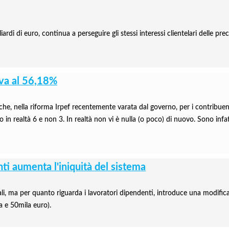
iardi di euro, continua a perseguire gli stessi interessi clientelari delle pr
iva al 56,18%
 che, nella riforma Irpef recentemente varata dal governo, per i contribue
ro in realtà 6 e non 3. In realtà non vi è nulla (o poco) di nuovo. Sono infa
nti aumenta l'iniquità del sistema
mali, ma per quanto riguarda i lavoratori dipendenti, introduce una modifica
la e 50mila euro).