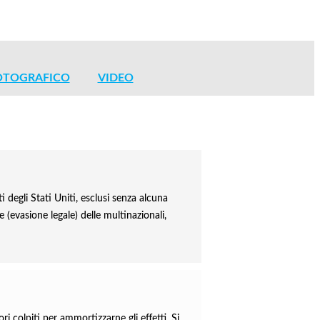
OTOGRAFICO
VIDEO
 degli Stati Uniti, esclusi senza alcuna
 (evasione legale) delle multinazionali,
ri colpiti per ammortizzarne gli effetti. Si