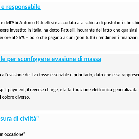
 e responsabile
 dell’Abi Antonio Patuelli si è accodato alla schiera di postulanti che chied
essere investito in Italia, ha detto Patuelli, incurante del fatto che qualsi
eriore al 26% + bollo che pagano alcuni (non tutti) i rendimenti finanziari.
le per sconfiggere evasione di massa
l’evasione dell’Iva fosse essenziale e prioritario, dato che essa rappresen
 payment, il reverse charge, e la fatturazione elettronica generalizzata, 
 colore diverso.
ura di civiltà"
 un’occa­sione”