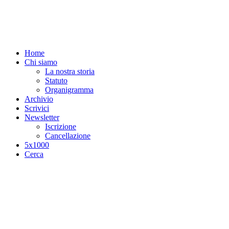
Salta al contenuto principale
Home
Chi siamo
La nostra storia
Statuto
Organigramma
Archivio
Scrivici
Newsletter
Iscrizione
Cancellazione
5x1000
Cerca