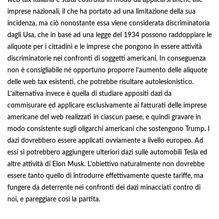
web tax italiana è stata costruita in modo da applicarsi anche alle
imprese nazionali, il che ha portato ad una limitazione della sua
incidenza, ma ciò nonostante essa viene considerata discriminatoria
dagli Usa, che in base ad una legge del 1934 possono raddoppiare le
aliquote per i cittadini e le imprese che pongono in essere attività
discriminatorie nei confronti di soggetti americani. In conseguenza
non è consigliabile né opportuno proporre l’aumento delle aliquote
delle web tax esistenti, che potrebbe risultare autolesionistico.
L’alternativa invece è quella di studiare appositi dazi da
commisurare ed applicare esclusivamente ai fatturati delle imprese
americane del web realizzati in ciascun paese, e quindi gravare in
modo consistente sugli oligarchi americani che sostengono Trump. I
dazi dovrebbero essere applicati ovviamente a livello europeo. Ad
essi si potrebbero aggiungere ulteriori dazi sulle automobili Tesla ed
altre attività di Elon Musk. L’obiettivo naturalmente non dovrebbe
essere tanto quello di introdurre effettivamente queste tariffe, ma
fungere da deterrente nei confronti dei dazi minacciati contro di
noi, e pareggiare così la partita.