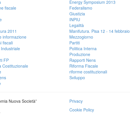
a
Energy Symposium 2013
e fiscale
Federalismo
Giustizia
e
INPIU
Legalità
tura 2011
Manifutura. Pisa 12 - 14 febbrai
e informazione
Mezzogiorno
 fiscali
Partiti
 Industriale
Politica Interna
Produzione
ti FP
Rapporti Nens
 Costituzionale
Riforma Fiscale
e
riforme costituzionali
Nens
Sviluppo
e
omia Nuova Società”
Privacy
Cookie Policy
e