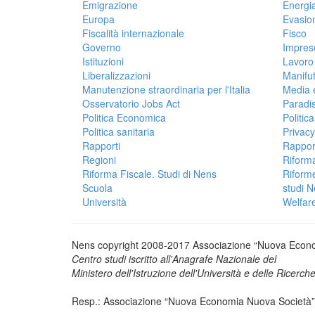
Emigrazione
Energi
Europa
Evasion
Fiscalità internazionale
Fisco
Governo
Impres
Istituzioni
Lavoro
Liberalizzazioni
Manifu
Manutenzione straordinaria per l'Italia
Media 
Osservatorio Jobs Act
Paradisi
Politica Economica
Politica
Politica sanitaria
Privacy
Rapporti
Rappor
Regioni
Riforma
Riforma Fiscale. Studi di Nens
Riform
Scuola
studi 
Università
Welfar
Nens copyright 2008-2017 Associazione “Nuova Econ
Centro studi iscritto all'Anagrafe Nazionale del
Ministero dell'Istruzione dell'Università e delle Ricerch
Resp.: Associazione “Nuova Economia Nuova Società”