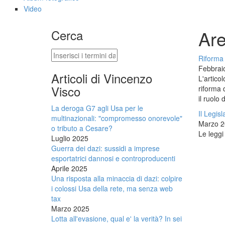
Video
Are
Cerca
Cerca
Riforma d
Febbrai
Articoli di Vincenzo
L'articol
Visco
riforma 
il ruolo 
La deroga G7 agli Usa per le
Il Legis
multinazionali: "compromesso onorevole"
Marzo 2
o tributo a Cesare?
Le leggi 
Luglio 2025
Guerra dei dazi: sussidi a imprese
esportatrici dannosi e controproducenti
Aprile 2025
Una risposta alla minaccia di dazi: colpire
i colossi Usa della rete, ma senza web
tax
Marzo 2025
Lotta all'evasione, qual e' la verità? In sei