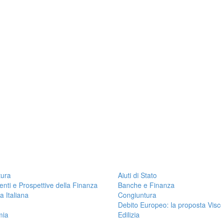
tura
Aiuti di Stato
nti e Prospettive della Finanza
Banche e Finanza
a Italiana
Congiuntura
Debito Europeo: la proposta Vis
mia
Edilizia