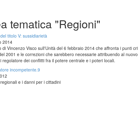
a tematica "Regioni"
el titolo V: sussidiarietà
o 2014
o di Vincenzo Visco sull'Unità del 6 febbraio 2014 che affronta i punti crit
del 2001 e le correzioni che sarebbero necessarie attribuendo al nuov
di regolatore dei conflitti fra il potere centrale e i poteri locali.
latore incompetente.9
012
regionali e i danni per i cittadini