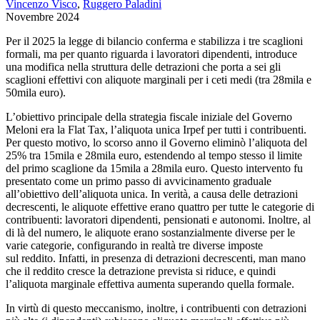
Vincenzo Visco
,
Ruggero Paladini
Novembre 2024
Per il 2025 la legge di bilancio conferma e stabilizza i tre scaglioni
formali, ma per quanto riguarda i lavoratori dipendenti, introduce
una modifica nella struttura delle detrazioni che porta a sei gli
scaglioni effettivi con aliquote marginali per i ceti medi (tra 28mila e
50mila euro).
L’obiettivo principale della strategia fiscale iniziale del Governo
Meloni era la Flat Tax, l’aliquota unica Irpef per tutti i contribuenti.
Per questo motivo, lo scorso anno il Governo eliminò l’aliquota del
25% tra 15mila e 28mila euro, estendendo al tempo stesso il limite
del primo scaglione da 15mila a 28mila euro. Questo intervento fu
presentato come un primo passo di avvicinamento graduale
all’obiettivo dell’aliquota unica. In verità, a causa delle detrazioni
decrescenti, le aliquote effettive erano quattro per tutte le categorie di
contribuenti: lavoratori dipendenti, pensionati e autonomi. Inoltre, al
di là del numero, le aliquote erano sostanzialmente diverse per le
varie categorie, configurando in realtà tre diverse imposte
sul reddito. Infatti, in presenza di detrazioni decrescenti, man mano
che il reddito cresce la detrazione prevista si riduce, e quindi
l’aliquota marginale effettiva aumenta superando quella formale.
In virtù di questo meccanismo, inoltre, i contribuenti con detrazioni