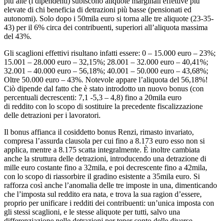
più alte (i dipendenti) subiscono aliquote marginali effettive più
elevate di chi beneficia di detrazioni più basse (pensionati ed
autonomi). Solo dopo i 50mila euro si torna alle tre aliquote (23-35-
43) per il 6% circa dei contribuenti, superiori all’aliquota massima
del 43%.
Gli scaglioni effettivi risultano infatti essere: 0 – 15.000 euro – 23%;
15.001 – 28.000 euro – 32,15%; 28.001 – 32.000 euro – 40,41%;
32.001 – 40.000 euro – 56,18%; 40.001 – 50.000 euro – 43,68%;
Oltre 50.000 euro – 43%. Notevole appare l’aliquota del 56,18%!
Ciò dipende dal fatto che è stato introdotto un nuovo bonus (con
percentuali decrescenti: 7,1 -5,3 – 4,8) fino a 20mila euro
di reddito con lo scopo di sostituire la precedente fiscalizzazione
delle detrazioni per i lavoratori.
Il bonus affianca il cosiddetto bonus Renzi, rimasto invariato,
compresa l’assurda clausola per cui fino a 8.173 euro esso non si
applica, mentre a 8.175 scatta integralmente. È inoltre cambiata
anche la struttura delle detrazioni, introducendo una detrazione di
mille euro costante fino a 32mila, e poi decrescente fino a 42mila,
con lo scopo di riassorbire il gradino esistente a 35mila euro. Si
rafforza così anche l’anomalia delle tre imposte in una, dimenticando
che l’imposta sul reddito era nata, e trova la sua ragion d’essere,
proprio per unificare i redditi dei contribuenti: un’unica imposta con
gli stessi scaglioni, e le stesse aliquote per tutti, salvo una
differenziazione nelle detrazioni per tener conto delle diverse