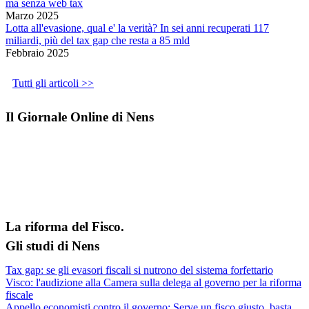
ma senza web tax
Marzo 2025
Lotta all'evasione, qual e' la verità? In sei anni recuperati 117
miliardi, più del tax gap che resta a 85 mld
Febbraio 2025
Tutti gli articoli >>
Il Giornale Online di Nens
La riforma del Fisco.
Gli studi di Nens
Tax gap: se gli evasori fiscali si nutrono del sistema forfettario
Visco: l'audizione alla Camera sulla delega al governo per la riforma
fiscale
Appello economisti contro il governo: Serve un fisco giusto, basta