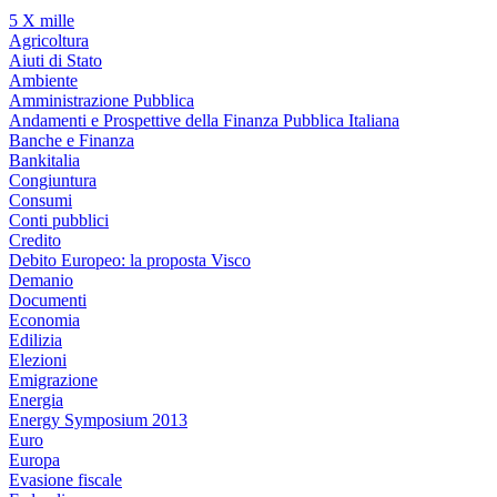
5 X mille
Agricoltura
Aiuti di Stato
Ambiente
Amministrazione Pubblica
Andamenti e Prospettive della Finanza Pubblica Italiana
Banche e Finanza
Bankitalia
Congiuntura
Consumi
Conti pubblici
Credito
Debito Europeo: la proposta Visco
Demanio
Documenti
Economia
Edilizia
Elezioni
Emigrazione
Energia
Energy Symposium 2013
Euro
Europa
Evasione fiscale