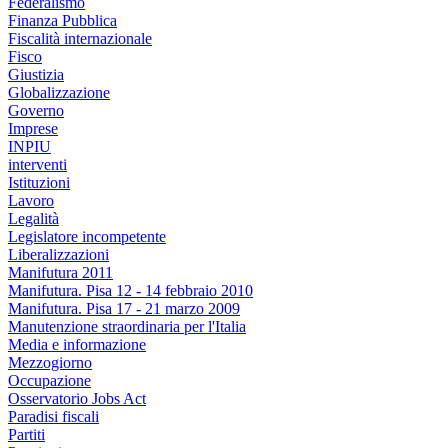
Federalismo
Finanza Pubblica
Fiscalità internazionale
Fisco
Giustizia
Globalizzazione
Governo
Imprese
INPIU
interventi
Istituzioni
Lavoro
Legalità
Legislatore incompetente
Liberalizzazioni
Manifutura 2011
Manifutura. Pisa 12 - 14 febbraio 2010
Manifutura. Pisa 17 - 21 marzo 2009
Manutenzione straordinaria per l'Italia
Media e informazione
Mezzogiorno
Occupazione
Osservatorio Jobs Act
Paradisi fiscali
Partiti