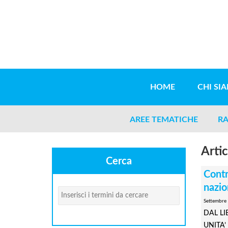
Salta al contenuto principale
HOME
CHI SI
AREE TEMATICHE
RA
Artic
Cerca
Contr
nazio
Cerca
Settembre
DAL LI
UNITA’