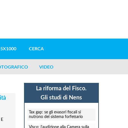
5X1000
CERCA
OTOGRAFICO
VIDEO
La riforma del Fisco.
Gli studi di Nens
ità
Tax gap: se gli evasori fiscali si
nutrono del sistema forfettario
 E
Visco: l'audizione alla Camera sulla