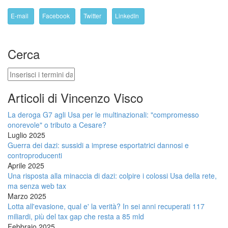
E-mail
Facebook
Twitter
LinkedIn
Cerca
Cerca
Articoli di Vincenzo Visco
La deroga G7 agli Usa per le multinazionali: "compromesso
onorevole" o tributo a Cesare?
Luglio 2025
Guerra dei dazi: sussidi a imprese esportatrici dannosi e
controproducenti
Aprile 2025
Una risposta alla minaccia di dazi: colpire i colossi Usa della rete,
ma senza web tax
Marzo 2025
Lotta all'evasione, qual e' la verità? In sei anni recuperati 117
miliardi, più del tax gap che resta a 85 mld
Febbraio 2025