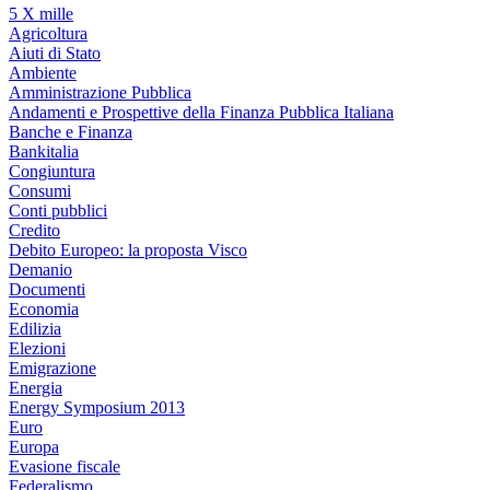
5 X mille
Agricoltura
Aiuti di Stato
Ambiente
Amministrazione Pubblica
Andamenti e Prospettive della Finanza Pubblica Italiana
Banche e Finanza
Bankitalia
Congiuntura
Consumi
Conti pubblici
Credito
Debito Europeo: la proposta Visco
Demanio
Documenti
Economia
Edilizia
Elezioni
Emigrazione
Energia
Energy Symposium 2013
Euro
Europa
Evasione fiscale
Federalismo