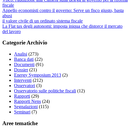
fiscale
Appello economisti contro il governo: Serve un fisco giusto, basta
abusi
il valore civile di un ordinato sistema fiscale
La Flat tax degli autonomi: imposta iniqua che distorce il mercato
del lavoro
Categorie Archivio
Analisi
(273)
Banca dati
(22)
Documenti
(91)
Dossier
(21)
Energy Symposium 2013
(2)
Interventi
(212)
Osservatori
(3)
Osservatorio sulle politiche fiscali
(12)
Rapporti
(29)
Rapporti Nens
(24)
Segnalazioni
(115)
Seminari
(7)
Aree tematiche