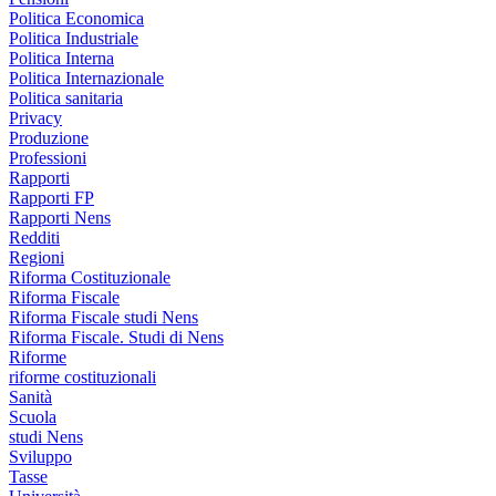
Politica Economica
Politica Industriale
Politica Interna
Politica Internazionale
Politica sanitaria
Privacy
Produzione
Professioni
Rapporti
Rapporti FP
Rapporti Nens
Redditi
Regioni
Riforma Costituzionale
Riforma Fiscale
Riforma Fiscale studi Nens
Riforma Fiscale. Studi di Nens
Riforme
riforme costituzionali
Sanità
Scuola
studi Nens
Sviluppo
Tasse