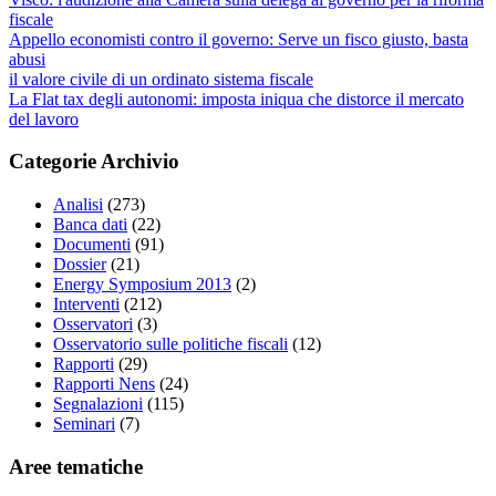
fiscale
Appello economisti contro il governo: Serve un fisco giusto, basta
abusi
il valore civile di un ordinato sistema fiscale
La Flat tax degli autonomi: imposta iniqua che distorce il mercato
del lavoro
Categorie Archivio
Analisi
(273)
Banca dati
(22)
Documenti
(91)
Dossier
(21)
Energy Symposium 2013
(2)
Interventi
(212)
Osservatori
(3)
Osservatorio sulle politiche fiscali
(12)
Rapporti
(29)
Rapporti Nens
(24)
Segnalazioni
(115)
Seminari
(7)
Aree tematiche