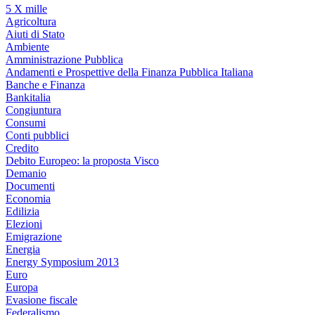
5 X mille
Agricoltura
Aiuti di Stato
Ambiente
Amministrazione Pubblica
Andamenti e Prospettive della Finanza Pubblica Italiana
Banche e Finanza
Bankitalia
Congiuntura
Consumi
Conti pubblici
Credito
Debito Europeo: la proposta Visco
Demanio
Documenti
Economia
Edilizia
Elezioni
Emigrazione
Energia
Energy Symposium 2013
Euro
Europa
Evasione fiscale
Federalismo