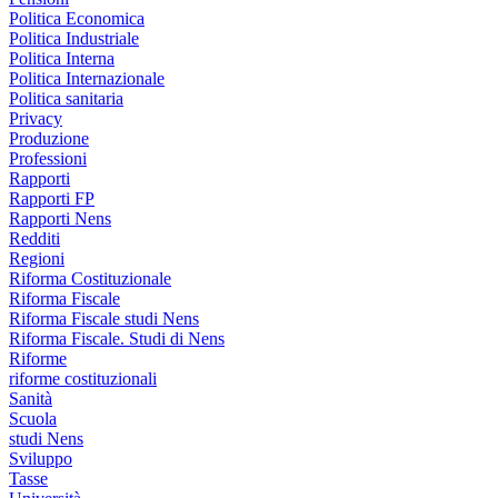
Politica Economica
Politica Industriale
Politica Interna
Politica Internazionale
Politica sanitaria
Privacy
Produzione
Professioni
Rapporti
Rapporti FP
Rapporti Nens
Redditi
Regioni
Riforma Costituzionale
Riforma Fiscale
Riforma Fiscale studi Nens
Riforma Fiscale. Studi di Nens
Riforme
riforme costituzionali
Sanità
Scuola
studi Nens
Sviluppo
Tasse