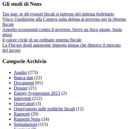
Gli studi di Nens
Tax gap: se gli evasori fiscali si nutrono del sistema forfettario
Visco: l'audizione alla Camera sulla delega al governo per la riforma
fiscale
Appello economisti contro il governo: Serve un fisco giusto, basta
abusi
il valore civile di un ordinato sistema fiscale
La Flat tax degli autonomi: imposta iniqua che distorce il mercato
del lavoro
Categorie Archivio
Analisi
(273)
Banca dati
(22)
Documenti
(91)
Dossier
(21)
Energy Symposium 2013
(2)
Interventi
(212)
Osservatori
(3)
Osservatorio sulle politiche fiscali
(12)
Rapporti
(29)
Rapporti Nens
(24)
Segnalazioni
(115)