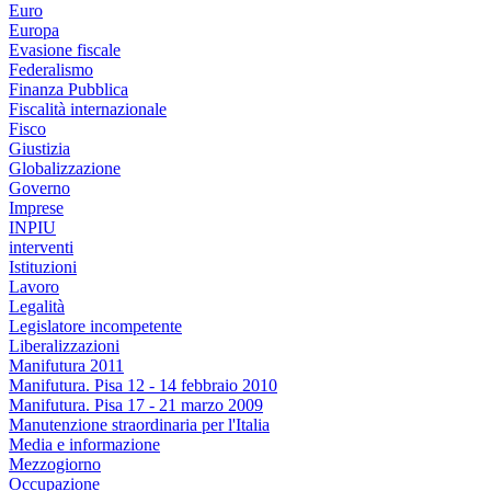
Euro
Europa
Evasione fiscale
Federalismo
Finanza Pubblica
Fiscalità internazionale
Fisco
Giustizia
Globalizzazione
Governo
Imprese
INPIU
interventi
Istituzioni
Lavoro
Legalità
Legislatore incompetente
Liberalizzazioni
Manifutura 2011
Manifutura. Pisa 12 - 14 febbraio 2010
Manifutura. Pisa 17 - 21 marzo 2009
Manutenzione straordinaria per l'Italia
Media e informazione
Mezzogiorno
Occupazione