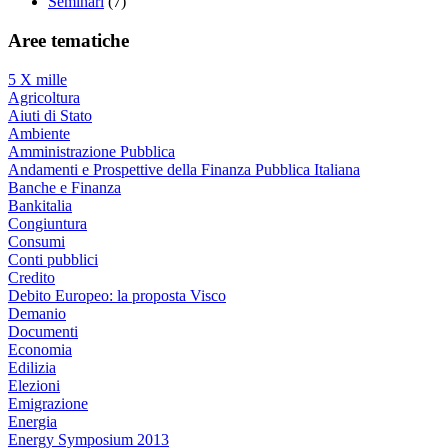
Seminari
(7)
Aree tematiche
5 X mille
Agricoltura
Aiuti di Stato
Ambiente
Amministrazione Pubblica
Andamenti e Prospettive della Finanza Pubblica Italiana
Banche e Finanza
Bankitalia
Congiuntura
Consumi
Conti pubblici
Credito
Debito Europeo: la proposta Visco
Demanio
Documenti
Economia
Edilizia
Elezioni
Emigrazione
Energia
Energy Symposium 2013