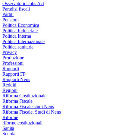
Osservatorio Jobs Act
Paradisi fiscali
Partiti
Pensioni
Politica Economica
Politica Industriale
Politica Interna
Politica Internazionale
Politica sanitaria
Privacy
Produzione
Professioni
Rapporti
Rapporti FP
Rapporti Nens
Redditi
Regioni
Riforma Costituzionale
Riforma Fiscale
Riforma Fiscale studi Nens
Riforma Fiscale. Studi di Nens
Riforme
riforme costituzionali
Sanità
Scuola