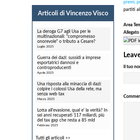
premi, pr
partiti a
Articoli di Vincenzo Visco
Area Te
La deroga G7 agli Usa per le
Allegato
multinazionali: "compromesso
onorevole" o tributo a Cesare?
Luglio 2025
Leav
Guerra dei dazi: sussidi a imprese
esportatrici dannosi e
Il tuo n
controproducenti
Aprile 2025
Una risposta alla minaccia di dazi:
colpire i colossi Usa della rete, ma
senza web tax
Comme
Marzo 2025
Lotta all'evasione, qual e' la verità? In
sei anni recuperati 117 miliardi, più
del tax gap che resta a 85 mld
Febbraio 2025
Tutti gli articoli >>