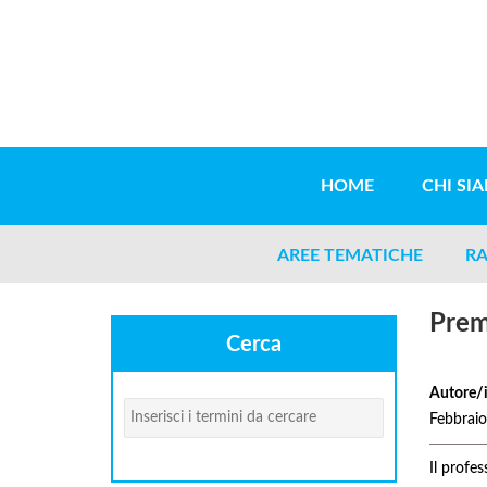
Salta al contenuto principale
HOME
CHI SI
AREE TEMATICHE
RA
Premi
Cerca
Autore/
Cerca
Febbrai
Il profes