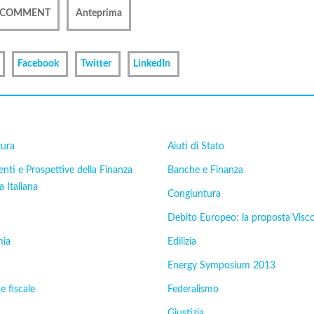
Facebook
Twitter
LinkedIn
tura
Aiuti di Stato
ti e Prospettive della Finanza
Banche e Finanza
a Italiana
Congiuntura
Debito Europeo: la proposta Visc
ia
Edilizia
Energy Symposium 2013
e fiscale
Federalismo
Giustizia