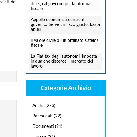
sibili dei
delega al governo per la riforma
fiscale
Appello economisti contro il
governo: Serve un fisco giusto, basta
abusi
il valore civile di un ordinato sistema
fiscale
La Flat tax degli autonomi: imposta
iniqua che distorce il mercato del
lavoro
Categorie Archivio
Analisi
(273)
Banca dati
(22)
Documenti
(91)
Dossier
(21)