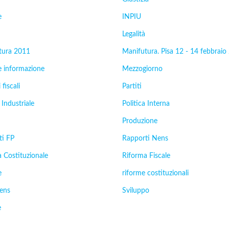
e
INPIU
Legalità
tura 2011
Manifutura. Pisa 12 - 14 febbraio
e informazione
Mezzogiorno
 fiscali
Partiti
 Industriale
Politica Interna
Produzione
ti FP
Rapporti Nens
 Costituzionale
Riforma Fiscale
e
riforme costituzionali
Nens
Sviluppo
e