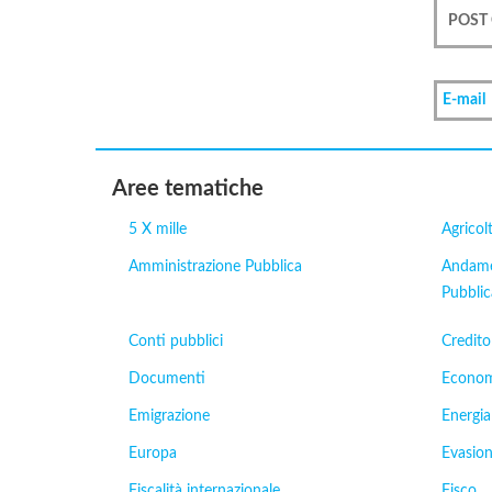
E-mail
Aree tematiche
5 X mille
Agricol
Amministrazione Pubblica
Andamen
Pubblic
Conti pubblici
Credito
Documenti
Econom
Emigrazione
Energia
Europa
Evasion
Fiscalità internazionale
Fisco