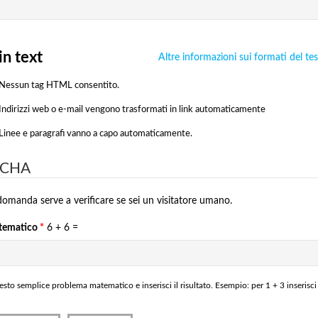
in text
Altre informazioni sui formati del te
Nessun tag HTML consentito.
Indirizzi web o e-mail vengono trasformati in link automaticamente
Linee e paragrafi vanno a capo automaticamente.
TCHA
omanda serve a verificare se sei un visitatore umano.
tematico
*
6 + 6 =
esto semplice problema matematico e inserisci il risultato. Esempio: per 1 + 3 inserisci