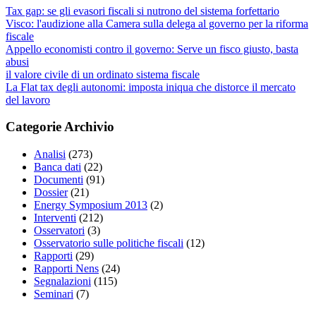
Tax gap: se gli evasori fiscali si nutrono del sistema forfettario
Visco: l'audizione alla Camera sulla delega al governo per la riforma
fiscale
Appello economisti contro il governo: Serve un fisco giusto, basta
abusi
il valore civile di un ordinato sistema fiscale
La Flat tax degli autonomi: imposta iniqua che distorce il mercato
del lavoro
Categorie Archivio
Analisi
(273)
Banca dati
(22)
Documenti
(91)
Dossier
(21)
Energy Symposium 2013
(2)
Interventi
(212)
Osservatori
(3)
Osservatorio sulle politiche fiscali
(12)
Rapporti
(29)
Rapporti Nens
(24)
Segnalazioni
(115)
Seminari
(7)