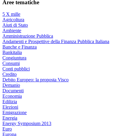
Aree tematiche
5 X mille
Agricoltura
Aiuti di Stato
Ambiente
Amministrazione Pubblica
Andamenti e Prospettive della Finanza Pubblica Italiana
Banche e Finanza
Bankitalia
Congiuntura
Consumi
Conti pubblici
Credito
Debito Europeo: la proposta Visco
Demanio
Documenti
Economia
Edilizia
Elezioni
Emigrazione
Energia
Energy Symposium 2013
Euro
Europa