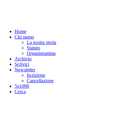
Salta al contenuto principale
Home
Chi siamo
La nostra storia
Statuto
Organigramma
Archivio
Scrivici
Newsletter
Iscrizione
Cancellazione
5x1000
Cerca