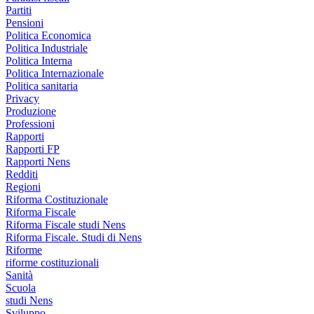
Partiti
Pensioni
Politica Economica
Politica Industriale
Politica Interna
Politica Internazionale
Politica sanitaria
Privacy
Produzione
Professioni
Rapporti
Rapporti FP
Rapporti Nens
Redditi
Regioni
Riforma Costituzionale
Riforma Fiscale
Riforma Fiscale studi Nens
Riforma Fiscale. Studi di Nens
Riforme
riforme costituzionali
Sanità
Scuola
studi Nens
Sviluppo