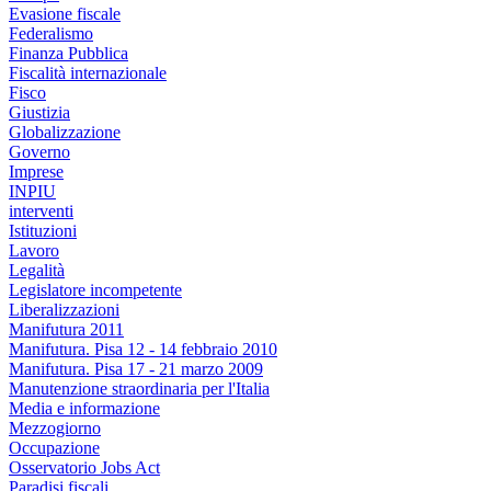
Evasione fiscale
Federalismo
Finanza Pubblica
Fiscalità internazionale
Fisco
Giustizia
Globalizzazione
Governo
Imprese
INPIU
interventi
Istituzioni
Lavoro
Legalità
Legislatore incompetente
Liberalizzazioni
Manifutura 2011
Manifutura. Pisa 12 - 14 febbraio 2010
Manifutura. Pisa 17 - 21 marzo 2009
Manutenzione straordinaria per l'Italia
Media e informazione
Mezzogiorno
Occupazione
Osservatorio Jobs Act
Paradisi fiscali