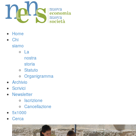
Salta al contenuto principale
Home
Chi
siamo
La
nostra
storia
Statuto
Organigramma
Archivio
Scrivici
Newsletter
Iscrizione
Cancellazione
5x1000
Cerca