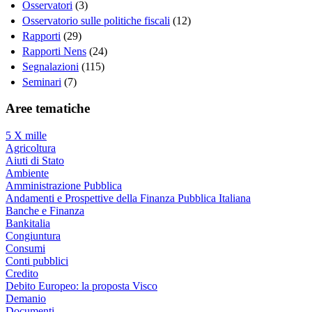
Osservatori
(3)
Osservatorio sulle politiche fiscali
(12)
Rapporti
(29)
Rapporti Nens
(24)
Segnalazioni
(115)
Seminari
(7)
Aree tematiche
5 X mille
Agricoltura
Aiuti di Stato
Ambiente
Amministrazione Pubblica
Andamenti e Prospettive della Finanza Pubblica Italiana
Banche e Finanza
Bankitalia
Congiuntura
Consumi
Conti pubblici
Credito
Debito Europeo: la proposta Visco
Demanio
Documenti