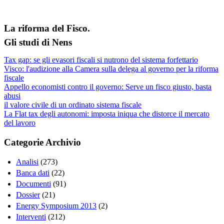
La riforma del Fisco.
Gli studi di Nens
Tax gap: se gli evasori fiscali si nutrono del sistema forfettario
Visco: l'audizione alla Camera sulla delega al governo per la riforma
fiscale
Appello economisti contro il governo: Serve un fisco giusto, basta
abusi
il valore civile di un ordinato sistema fiscale
La Flat tax degli autonomi: imposta iniqua che distorce il mercato
del lavoro
Categorie Archivio
Analisi
(273)
Banca dati
(22)
Documenti
(91)
Dossier
(21)
Energy Symposium 2013
(2)
Interventi
(212)