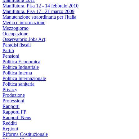
Manifutura 2011
Manifutura. Pisa 12 - 14 febbraio 2010
Manifutura. Pisa 17 - 21 marzo 2009
Manutenzione straordinaria per l'Italia
Media e informazione
Mezzogiorno
Occupazione
Osservatorio Jobs Act
Paradisi fiscali
Partiti
Pensioni
Politica Economica
Politica Industriale
Politica Interna
Politica Internazionale
Politica sanitaria
Privacy
Produzione
Professioni
Rapporti
Rapporti FP
Rapporti Nens
Redditi
Regioni
Riforma Costituzionale