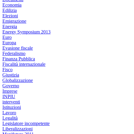
Economia
Edilizia
Elezioni
Emigrazione
Energia
Energy Symposium 2013
Euro
Europa
Evasione fiscale
Federalismo
Finanza Pubblica
Fiscalità internazionale
Fisco
Giustizia
Globalizzazione
Governo
Imprese
INPIU
interventi
Istituzioni
Lavoro
Legalità
Legislatore incompetente
Liberalizzazioni