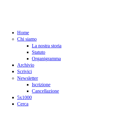
Salta al contenuto principale
Home
Chi siamo
La nostra storia
Statuto
Organigramma
Archivio
Scrivici
Newsletter
Iscrizione
Cancellazione
5x1000
Cerca