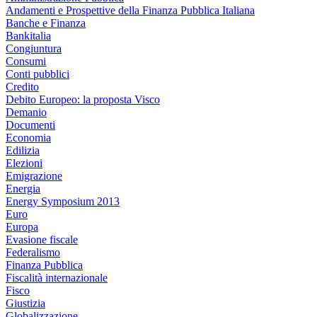
Andamenti e Prospettive della Finanza Pubblica Italiana
Banche e Finanza
Bankitalia
Congiuntura
Consumi
Conti pubblici
Credito
Debito Europeo: la proposta Visco
Demanio
Documenti
Economia
Edilizia
Elezioni
Emigrazione
Energia
Energy Symposium 2013
Euro
Europa
Evasione fiscale
Federalismo
Finanza Pubblica
Fiscalità internazionale
Fisco
Giustizia
Globalizzazione