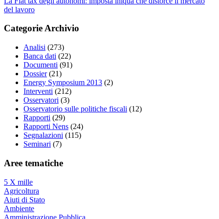
La Flat tax degli autonomi: imposta iniqua che distorce il mercato
del lavoro
Categorie Archivio
Analisi
(273)
Banca dati
(22)
Documenti
(91)
Dossier
(21)
Energy Symposium 2013
(2)
Interventi
(212)
Osservatori
(3)
Osservatorio sulle politiche fiscali
(12)
Rapporti
(29)
Rapporti Nens
(24)
Segnalazioni
(115)
Seminari
(7)
Aree tematiche
5 X mille
Agricoltura
Aiuti di Stato
Ambiente
Amministrazione Pubblica