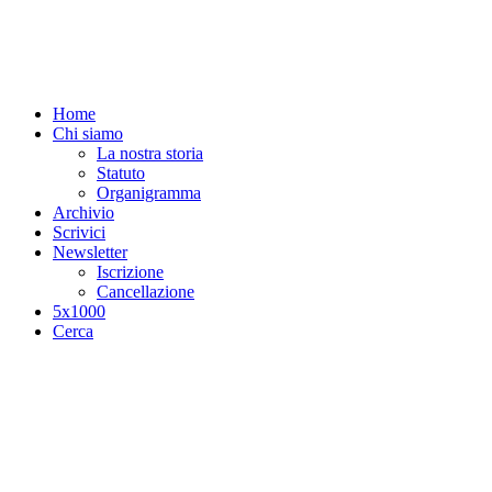
Salta al contenuto principale
Home
Chi siamo
La nostra storia
Statuto
Organigramma
Archivio
Scrivici
Newsletter
Iscrizione
Cancellazione
5x1000
Cerca