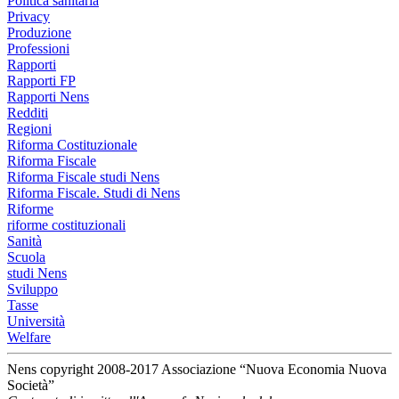
Politica sanitaria
Privacy
Produzione
Professioni
Rapporti
Rapporti FP
Rapporti Nens
Redditi
Regioni
Riforma Costituzionale
Riforma Fiscale
Riforma Fiscale studi Nens
Riforma Fiscale. Studi di Nens
Riforme
riforme costituzionali
Sanità
Scuola
studi Nens
Sviluppo
Tasse
Università
Welfare
Nens copyright 2008-2017 Associazione “Nuova Economia Nuova
Società”