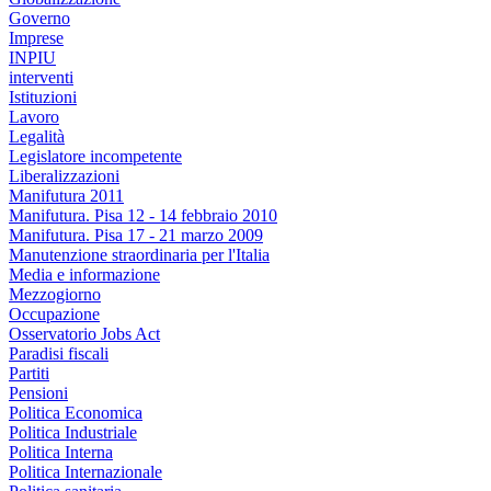
Governo
Imprese
INPIU
interventi
Istituzioni
Lavoro
Legalità
Legislatore incompetente
Liberalizzazioni
Manifutura 2011
Manifutura. Pisa 12 - 14 febbraio 2010
Manifutura. Pisa 17 - 21 marzo 2009
Manutenzione straordinaria per l'Italia
Media e informazione
Mezzogiorno
Occupazione
Osservatorio Jobs Act
Paradisi fiscali
Partiti
Pensioni
Politica Economica
Politica Industriale
Politica Interna
Politica Internazionale