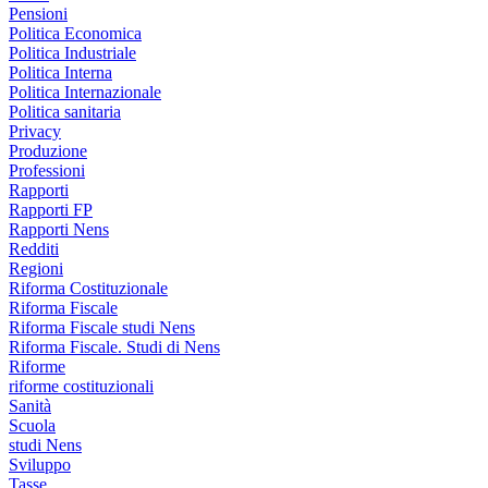
Pensioni
Politica Economica
Politica Industriale
Politica Interna
Politica Internazionale
Politica sanitaria
Privacy
Produzione
Professioni
Rapporti
Rapporti FP
Rapporti Nens
Redditi
Regioni
Riforma Costituzionale
Riforma Fiscale
Riforma Fiscale studi Nens
Riforma Fiscale. Studi di Nens
Riforme
riforme costituzionali
Sanità
Scuola
studi Nens
Sviluppo
Tasse