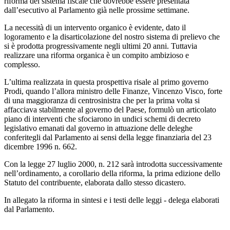
riforma del sistema fiscale che dovrebbe essere presentata
dall’esecutivo al Parlamento già nelle prossime settimane.
La necessità di un intervento organico è evidente, dato il
logoramento e la disarticolazione del nostro sistema di prelievo che
si è prodotta progressivamente negli ultimi 20 anni. Tuttavia
realizzare una riforma organica è un compito ambizioso e
complesso.
L’ultima realizzata in questa prospettiva risale al primo governo
Prodi, quando l’allora ministro delle Finanze, Vincenzo Visco, forte
di una maggioranza di centrosinistra che per la prima volta si
affacciava stabilmente al governo del Paese, formulò un articolato
piano di interventi che sfociarono in undici schemi di decreto
legislativo emanati dal governo in attuazione delle deleghe
conferitegli dal Parlamento ai sensi della legge finanziaria del 23
dicembre 1996 n. 662.
Con la legge 27 luglio 2000, n. 212 sarà introdotta successivamente
nell’ordinamento, a corollario della riforma, la prima edizione dello
Statuto del contribuente, elaborata dallo stesso dicastero.
In allegato la riforma in sintesi e i testi delle leggi - delega elaborati
dal Parlamento.