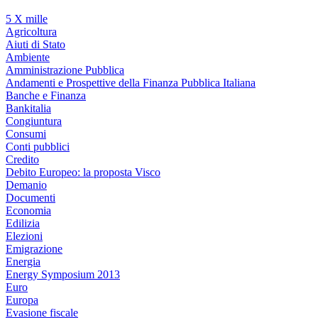
5 X mille
Agricoltura
Aiuti di Stato
Ambiente
Amministrazione Pubblica
Andamenti e Prospettive della Finanza Pubblica Italiana
Banche e Finanza
Bankitalia
Congiuntura
Consumi
Conti pubblici
Credito
Debito Europeo: la proposta Visco
Demanio
Documenti
Economia
Edilizia
Elezioni
Emigrazione
Energia
Energy Symposium 2013
Euro
Europa
Evasione fiscale