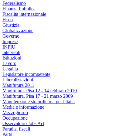
Federalismo
Finanza Pubblica
Fiscalità internazionale
Fisco
Giustizia
Globalizzazione
Governo
Imprese
INPIU
interventi
Istituzioni
Lavoro
Legalità
Legislatore incompetente
Liberalizzazioni
Manifutura 2011
Manifutura. Pisa 12 - 14 febbraio 2010
Manifutura. Pisa 17 - 21 marzo 2009
Manutenzione straordinaria per l'Italia
Media e informazione
Mezzogiorno
Occupazione
Osservatorio Jobs Act
Paradisi fiscali
Partiti