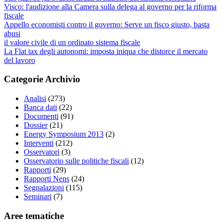
Visco: l'audizione alla Camera sulla delega al governo per la riforma
fiscale
Appello economisti contro il governo: Serve un fisco giusto, basta
abusi
il valore civile di un ordinato sistema fiscale
La Flat tax degli autonomi: imposta iniqua che distorce il mercato
del lavoro
Categorie Archivio
Analisi
(273)
Banca dati
(22)
Documenti
(91)
Dossier
(21)
Energy Symposium 2013
(2)
Interventi
(212)
Osservatori
(3)
Osservatorio sulle politiche fiscali
(12)
Rapporti
(29)
Rapporti Nens
(24)
Segnalazioni
(115)
Seminari
(7)
Aree tematiche