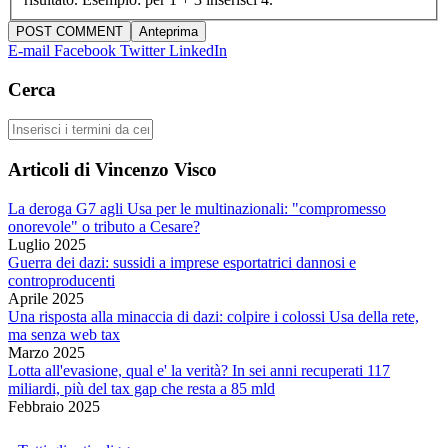
E-mail
Facebook
Twitter
LinkedIn
Cerca
Cerca
Articoli di Vincenzo Visco
La deroga G7 agli Usa per le multinazionali: "compromesso
onorevole" o tributo a Cesare?
Luglio 2025
Guerra dei dazi: sussidi a imprese esportatrici dannosi e
controproducenti
Aprile 2025
Una risposta alla minaccia di dazi: colpire i colossi Usa della rete,
ma senza web tax
Marzo 2025
Lotta all'evasione, qual e' la verità? In sei anni recuperati 117
miliardi, più del tax gap che resta a 85 mld
Febbraio 2025