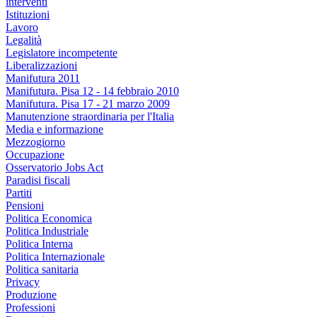
interventi
Istituzioni
Lavoro
Legalità
Legislatore incompetente
Liberalizzazioni
Manifutura 2011
Manifutura. Pisa 12 - 14 febbraio 2010
Manifutura. Pisa 17 - 21 marzo 2009
Manutenzione straordinaria per l'Italia
Media e informazione
Mezzogiorno
Occupazione
Osservatorio Jobs Act
Paradisi fiscali
Partiti
Pensioni
Politica Economica
Politica Industriale
Politica Interna
Politica Internazionale
Politica sanitaria
Privacy
Produzione
Professioni