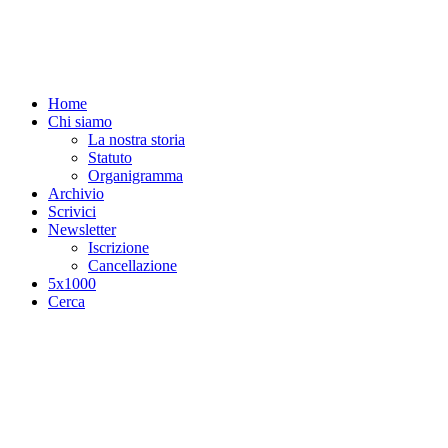
Salta al contenuto principale
Home
Chi siamo
La nostra storia
Statuto
Organigramma
Archivio
Scrivici
Newsletter
Iscrizione
Cancellazione
5x1000
Cerca