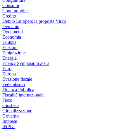
Congiuntura
Consumi
Conti pubblici
Credito
Debito Europeo: la proposta Visco
Demanio
Documenti
Economia
Edilizia
Elezioni
Emigrazione
Energia
Energy Symposium 2013
Euro
Europa
Evasione fiscale
Federalismo
Finanza Pubblica
Fiscalità internazionale
Fisco
Giustizia
Globalizzazione
Governo
Imprese
INPIU