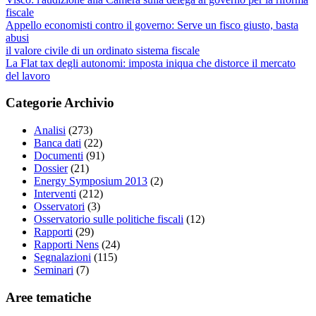
fiscale
Appello economisti contro il governo: Serve un fisco giusto, basta
abusi
il valore civile di un ordinato sistema fiscale
La Flat tax degli autonomi: imposta iniqua che distorce il mercato
del lavoro
Categorie Archivio
Analisi
(273)
Banca dati
(22)
Documenti
(91)
Dossier
(21)
Energy Symposium 2013
(2)
Interventi
(212)
Osservatori
(3)
Osservatorio sulle politiche fiscali
(12)
Rapporti
(29)
Rapporti Nens
(24)
Segnalazioni
(115)
Seminari
(7)
Aree tematiche