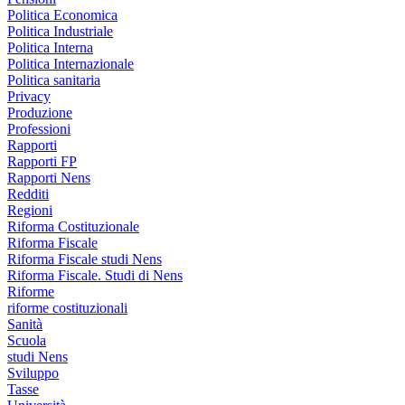
Politica Economica
Politica Industriale
Politica Interna
Politica Internazionale
Politica sanitaria
Privacy
Produzione
Professioni
Rapporti
Rapporti FP
Rapporti Nens
Redditi
Regioni
Riforma Costituzionale
Riforma Fiscale
Riforma Fiscale studi Nens
Riforma Fiscale. Studi di Nens
Riforme
riforme costituzionali
Sanità
Scuola
studi Nens
Sviluppo
Tasse