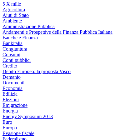
5 X mille
Agricoltura
Aiuti di Stato
Ambiente
Amministrazione Pubblica
Andamenti e Prospettive della Finanza Pubblica Italiana
Banche e Finanza
Bankitalia
Congiuntura
Consumi
Conti pubblici
Credito
Debito Europeo: la proposta Visco
Demanio
Documenti
Economia
Edilizia
Elezioni
Emigrazione
Energia
Energy Symposium 2013
Euro
Europa
Evasione fiscale
Federalismo