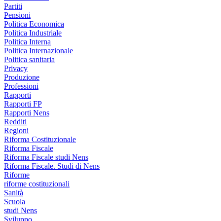
Partiti
Pensioni
Politica Economica
Politica Industriale
Politica Interna
Politica Internazionale
Politica sanitaria
Privacy
Produzione
Professioni
Rapporti
Rapporti FP
Rapporti Nens
Redditi
Regioni
Riforma Costituzionale
Riforma Fiscale
Riforma Fiscale studi Nens
Riforma Fiscale. Studi di Nens
Riforme
riforme costituzionali
Sanità
Scuola
studi Nens
Sviluppo