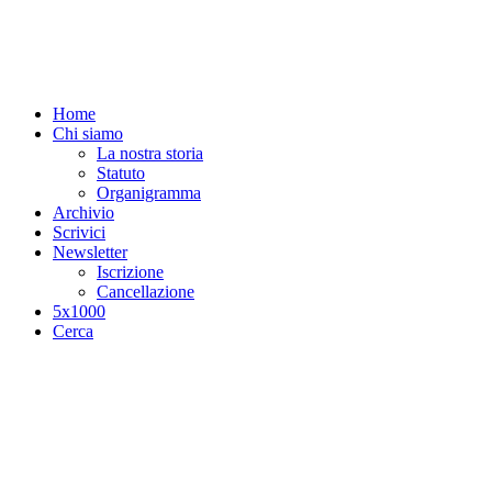
Salta al contenuto principale
Home
Chi siamo
La nostra storia
Statuto
Organigramma
Archivio
Scrivici
Newsletter
Iscrizione
Cancellazione
5x1000
Cerca