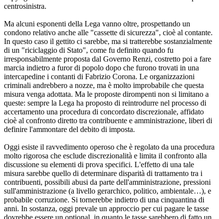
centrosinistra.
Ma alcuni esponenti della Lega vanno oltre, prospettando un
condono relativo anche alle "cassette di sicurezza", cioè al contante.
In questo caso il gettito ci sarebbe, ma si tratterebbe sostanzialmente
di un "riciclaggio di Stato", come fu definito quando fu
irresponsabilmente proposta dal Governo Renzi, costretto poi a fare
marcia indietro a furor di popolo dopo che furono trovati in una
intercapedine i contanti di Fabrizio Corona. Le organizzazioni
criminali andrebbero a nozze, ma è molto improbabile che questa
misura venga adottata. Ma le proposte dirompenti non si limitano a
queste: sempre la Lega ha proposto di reintrodurre nel processo di
accertamento una procedura di concordato discrezionale, affidato
cioè al confronto diretto tra contribuente e amministrazione, liberi di
definire l'ammontare del debito di imposta.
Oggi esiste il ravvedimento operoso che è regolato da una procedura
molto rigorosa che esclude discrezionalità e limita il confronto alla
discussione su elementi di prova specifici. L'effetto di una tale
misura sarebbe quello di determinare disparità di trattamento tra i
contribuenti, possibili abusi da parte dell'amministrazione, pressioni
sull'amministrazione (a livello gerarchico, politico, ambientale…), e
probabile corruzione. Si tornerebbe indietro di una cinquantina di
anni. In sostanza, oggi prevale un approccio per cui pagare le tasse
dovrebbe essere un optional, in quanto le tasse sarebbero di fatto un