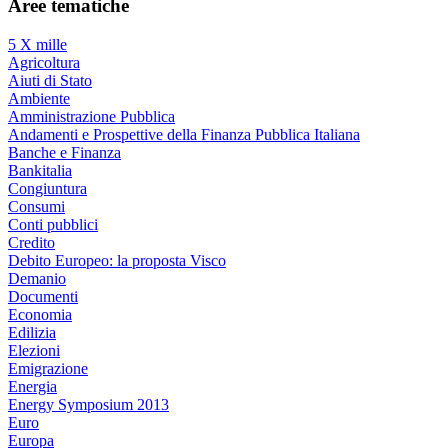
Aree tematiche
5 X mille
Agricoltura
Aiuti di Stato
Ambiente
Amministrazione Pubblica
Andamenti e Prospettive della Finanza Pubblica Italiana
Banche e Finanza
Bankitalia
Congiuntura
Consumi
Conti pubblici
Credito
Debito Europeo: la proposta Visco
Demanio
Documenti
Economia
Edilizia
Elezioni
Emigrazione
Energia
Energy Symposium 2013
Euro
Europa