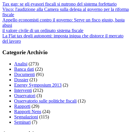
Tax gap: se gli evasori fiscali si nutrono del sistema forfettario
Visco: l'audizione alla Camera sulla delega al governo per la riforma
fiscale
Appello economisti contro il governo: Serve un fisco giusto, basta
abusi
il valore civile di un ordinato sistema fiscale
La Flat tax degli autonomi: imposta iniqua che distorce il mercato
del lavoro
Categorie Archivio
Analisi
(273)
Banca dati
(22)
Documenti
(91)
Dossier
(21)
Energy Symposium 2013
(2)
Interventi
(212)
Osservatori
(3)
Osservatorio sulle politiche fiscali
(12)
Rapporti
(29)
Rapporti Nens
(24)
Segnalazioni
(115)
Seminari
(7)