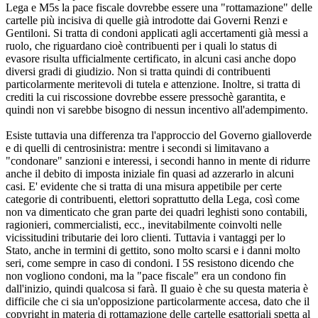
Lega e M5s la pace fiscale dovrebbe essere una "rottamazione" delle
cartelle più incisiva di quelle già introdotte dai Governi Renzi e
Gentiloni. Si tratta di condoni applicati agli accertamenti già messi a
ruolo, che riguardano cioè contribuenti per i quali lo status di
evasore risulta ufficialmente certificato, in alcuni casi anche dopo
diversi gradi di giudizio. Non si tratta quindi di contribuenti
particolarmente meritevoli di tutela e attenzione. Inoltre, si tratta di
crediti la cui riscossione dovrebbe essere pressochè garantita, e
quindi non vi sarebbe bisogno di nessun incentivo all'adempimento.
Esiste tuttavia una differenza tra l'approccio del Governo gialloverde
e di quelli di centrosinistra: mentre i secondi si limitavano a
"condonare" sanzioni e interessi, i secondi hanno in mente di ridurre
anche il debito di imposta iniziale fin quasi ad azzerarlo in alcuni
casi. E' evidente che si tratta di una misura appetibile per certe
categorie di contribuenti, elettori soprattutto della Lega, così come
non va dimenticato che gran parte dei quadri leghisti sono contabili,
ragionieri, commercialisti, ecc., inevitabilmente coinvolti nelle
vicissitudini tributarie dei loro clienti. Tuttavia i vantaggi per lo
Stato, anche in termini di gettito, sono molto scarsi e i danni molto
seri, come sempre in caso di condoni. I 5S resistono dicendo che
non vogliono condoni, ma la "pace fiscale" era un condono fin
dall'inizio, quindi qualcosa si farà. Il guaio è che su questa materia è
difficile che ci sia un'opposizione particolarmente accesa, dato che il
copyright in materia di rottamazione delle cartelle esattoriali spetta al